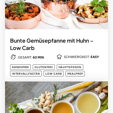
Bunte Gemüsepfanne mit Huhn –
Low Carb
SCHWIERIGKEIT:
EASY
GESAMT:
60 MIN
ABNEHMEN
GLUTENFREI
HAUPTSPEISEN
INTERVALLFASTEN
LOW CARB
MEALPREP