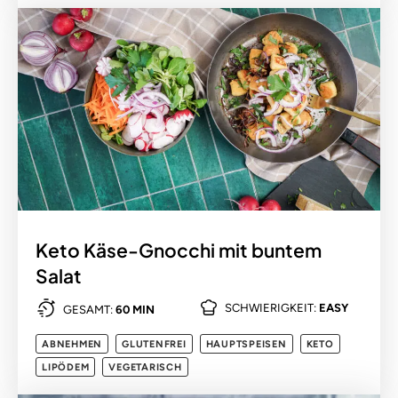
Keto Käse-Gnocchi mit buntem
Salat
SCHWIERIGKEIT:
EASY
GESAMT:
60 MIN
ABNEHMEN
GLUTENFREI
HAUPTSPEISEN
KETO
LIPÖDEM
VEGETARISCH