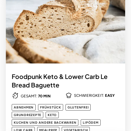
Foodpunk Keto & Lower Carb Le
Bread Baguette
SCHWIERIGKEIT:
EASY
GESAMT:
70 MIN
ABNEHMEN
FRÜHSTÜCK
GLUTENFREI
GRUNDREZEPTE
KETO
KUCHEN UND ANDERE BACKWAREN
LIPÖDEM
LOW CARB
MEALPREP
VEGETARISCH