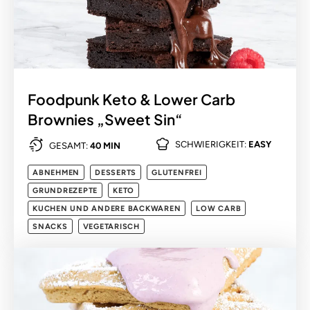
Foodpunk Keto & Lower Carb
Brownies „Sweet Sin“
SCHWIERIGKEIT:
EASY
GESAMT:
40 MIN
ABNEHMEN
DESSERTS
GLUTENFREI
GRUNDREZEPTE
KETO
KUCHEN UND ANDERE BACKWAREN
LOW CARB
SNACKS
VEGETARISCH