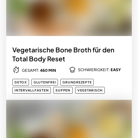
Vegetarische Bone Broth für den
Total Body Reset
SCHWIERIGKEIT:
EASY
GESAMT:
460 MIN
DETOX
GLUTENFREI
GRUNDREZEPTE
INTERVALLFASTEN
SUPPEN
VEGETARISCH