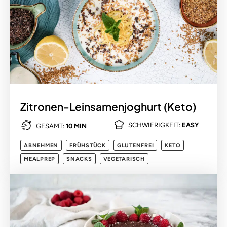
Zitronen-Leinsamenjoghurt (Keto)
SCHWIERIGKEIT:
EASY
GESAMT:
10 MIN
ABNEHMEN
FRÜHSTÜCK
GLUTENFREI
KETO
MEALPREP
SNACKS
VEGETARISCH