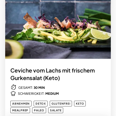
Ceviche vom Lachs mit frischem
Gurkensalat (Keto)
GESAMT:
30 MIN
SCHWIERIGKEIT:
MEDIUM
ABNEHMEN
DETOX
GLUTENFREI
KETO
MEALPREP
PALEO
SALATE