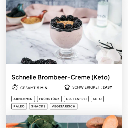
Schnelle Brombeer-Creme (Keto)
SCHWIERIGKEIT:
EASY
GESAMT:
5 MIN
ABNEHMEN
FRÜHSTÜCK
GLUTENFREI
KETO
PALEO
SNACKS
VEGETARISCH