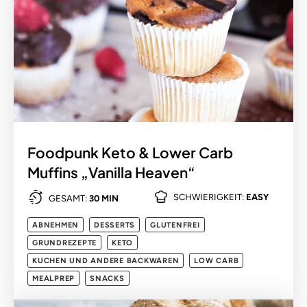
Foodpunk Keto & Lower Carb
Muffins „Vanilla Heaven“
SCHWIERIGKEIT:
EASY
GESAMT:
30 MIN
ABNEHMEN
DESSERTS
GLUTENFREI
GRUNDREZEPTE
KETO
KUCHEN UND ANDERE BACKWAREN
LOW CARB
MEALPREP
SNACKS