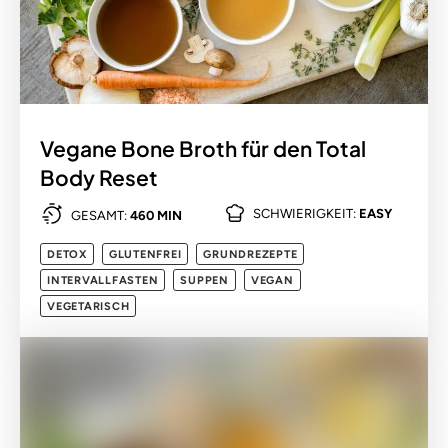
Vegane Bone Broth für den Total
Body Reset
SCHWIERIGKEIT:
EASY
GESAMT:
460 MIN
DETOX
GLUTENFREI
GRUNDREZEPTE
INTERVALLFASTEN
SUPPEN
VEGAN
VEGETARISCH