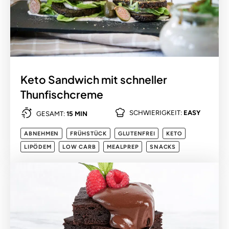
Keto Sandwich mit schneller
Thunfischcreme
SCHWIERIGKEIT:
EASY
GESAMT:
15 MIN
ABNEHMEN
FRÜHSTÜCK
GLUTENFREI
KETO
LIPÖDEM
LOW CARB
MEALPREP
SNACKS