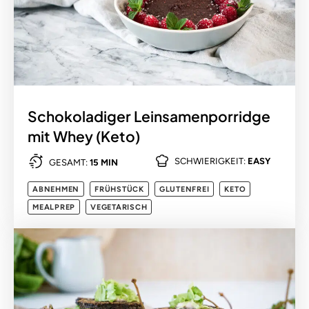
Schokoladiger Leinsamenporridge
mit Whey (Keto)
SCHWIERIGKEIT:
EASY
GESAMT:
15 MIN
ABNEHMEN
FRÜHSTÜCK
GLUTENFREI
KETO
MEALPREP
VEGETARISCH