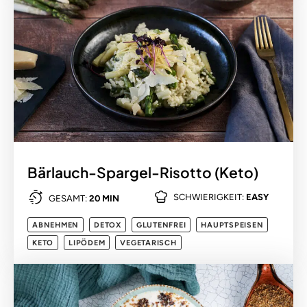
Bärlauch-Spargel-Risotto (Keto)
SCHWIERIGKEIT:
EASY
GESAMT:
20 MIN
ABNEHMEN
DETOX
GLUTENFREI
HAUPTSPEISEN
KETO
LIPÖDEM
VEGETARISCH