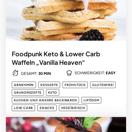
Foodpunk Keto & Lower Carb
Waffeln „Vanilla Heaven“
SCHWIERIGKEIT:
EASY
GESAMT:
30 MIN
ABNEHMEN
DESSERTS
FRÜHSTÜCK
GLUTENFREI
GRUNDREZEPTE
KETO
KUCHEN UND ANDERE BACKWAREN
LIPÖDEM
LOW CARB
SNACKS
VEGETARISCH