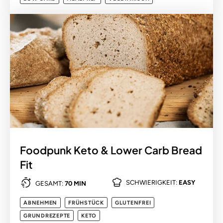
Foodpunk Keto & Lower Carb Bread
Fit
SCHWIERIGKEIT:
EASY
GESAMT:
70 MIN
ABNEHMEN
FRÜHSTÜCK
GLUTENFREI
GRUNDREZEPTE
KETO