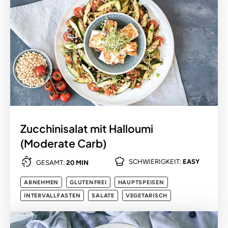
Zucchinisalat mit Halloumi
(Moderate Carb)
SCHWIERIGKEIT:
EASY
GESAMT:
20 MIN
ABNEHMEN
GLUTENFREI
HAUPTSPEISEN
INTERVALLFASTEN
SALATE
VEGETARISCH