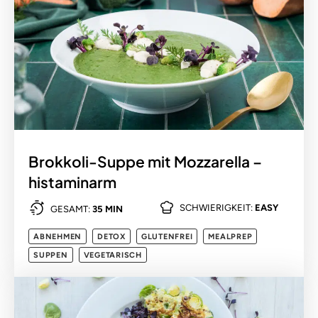
Brokkoli-Suppe mit Mozzarella –
histaminarm
SCHWIERIGKEIT:
EASY
GESAMT:
35 MIN
ABNEHMEN
DETOX
GLUTENFREI
MEALPREP
SUPPEN
VEGETARISCH