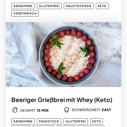
ABNEHMEN
GLUTENFREI
HAUPTSPEISEN
KETO
VEGETARISCH
Beeriger Grießbrei mit Whey (Keto)
SCHWIERIGKEIT:
EASY
GESAMT:
15 MIN
ABNEHMEN
FRÜHSTÜCK
GLUTENFREI
KETO