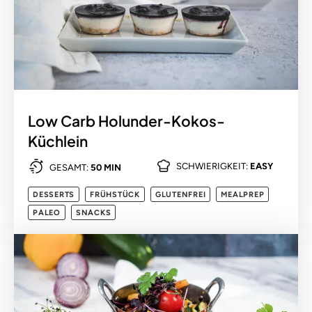
Low Carb Holunder-Kokos-
Küchlein
SCHWIERIGKEIT:
EASY
GESAMT:
50 MIN
DESSERTS
FRÜHSTÜCK
GLUTENFREI
MEALPREP
PALEO
SNACKS