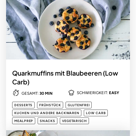
Quarkmuffins mit Blaubeeren (Low
Carb)
SCHWIERIGKEIT:
EASY
GESAMT:
30 MIN
DESSERTS
FRÜHSTÜCK
GLUTENFREI
KUCHEN UND ANDERE BACKWAREN
LOW CARB
MEALPREP
SNACKS
VEGETARISCH