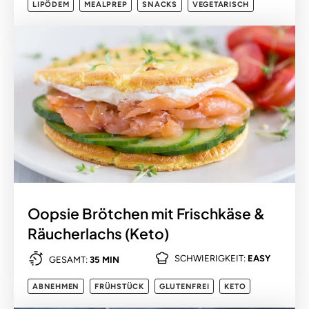
LIPÖDEM
MEALPREP
SNACKS
VEGETARISCH
Oopsie Brötchen mit Frischkäse &
Räucherlachs (Keto)
SCHWIERIGKEIT:
EASY
GESAMT:
35 MIN
ABNEHMEN
FRÜHSTÜCK
GLUTENFREI
KETO