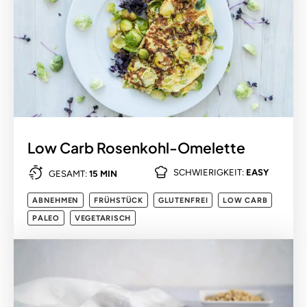
Low Carb Rosenkohl-Omelette
SCHWIERIGKEIT:
EASY
GESAMT:
15 MIN
ABNEHMEN
FRÜHSTÜCK
GLUTENFREI
LOW CARB
PALEO
VEGETARISCH