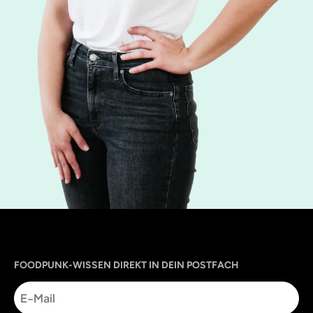
Sprache
utm_source
utm_content
utm_campaign
utm_medium
FOODPUNK-WISSEN DIREKT IN DEIN POSTFACH
E-
Mail