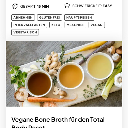
SCHWIERIGKEIT:
EASY
GESAMT:
15 MIN
ABNEHMEN
GLUTENFREI
HAUPTSPEISEN
INTERVALLFASTEN
KETO
MEALPREP
VEGAN
VEGETARISCH
Vegane Bone Broth für den Total
Body Reset