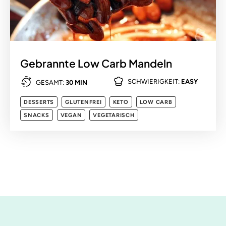
Gebrannte Low Carb Mandeln
SCHWIERIGKEIT:
EASY
GESAMT:
30 MIN
DESSERTS
GLUTENFREI
KETO
LOW CARB
SNACKS
VEGAN
VEGETARISCH