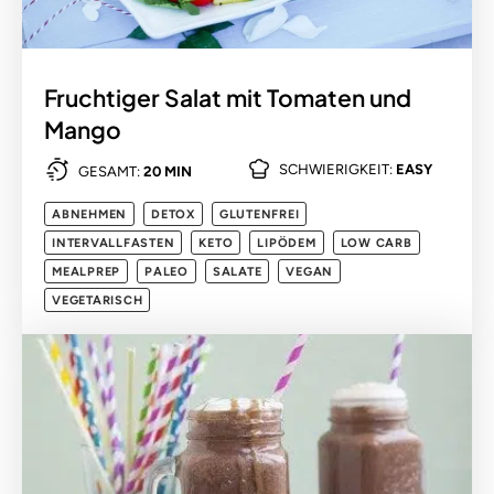
Fruchtiger Salat mit Tomaten und
Mango
SCHWIERIGKEIT:
EASY
GESAMT:
20 MIN
ABNEHMEN
DETOX
GLUTENFREI
INTERVALLFASTEN
KETO
LIPÖDEM
LOW CARB
MEALPREP
PALEO
SALATE
VEGAN
VEGETARISCH