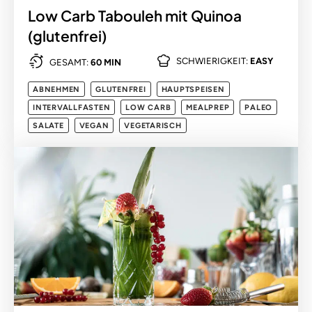
Low Carb Tabouleh mit Quinoa
(glutenfrei)
SCHWIERIGKEIT:
EASY
GESAMT:
60 MIN
ABNEHMEN
GLUTENFREI
HAUPTSPEISEN
INTERVALLFASTEN
LOW CARB
MEALPREP
PALEO
SALATE
VEGAN
VEGETARISCH