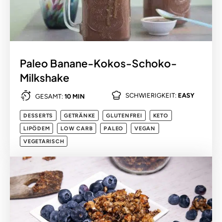
Paleo Banane-Kokos-Schoko-
Milkshake
SCHWIERIGKEIT:
EASY
GESAMT:
10 MIN
DESSERTS
GETRÄNKE
GLUTENFREI
KETO
LIPÖDEM
LOW CARB
PALEO
VEGAN
VEGETARISCH