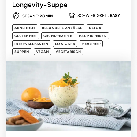
Longevity-Suppe
SCHWIERIGKEIT:
EASY
GESAMT:
20 MIN
ABNEHMEN
BESONDERE ANLÄSSE
DETOX
GLUTENFREI
GRUNDREZEPTE
HAUPTSPEISEN
INTERVALLFASTEN
LOW CARB
MEALPREP
SUPPEN
VEGAN
VEGETARISCH