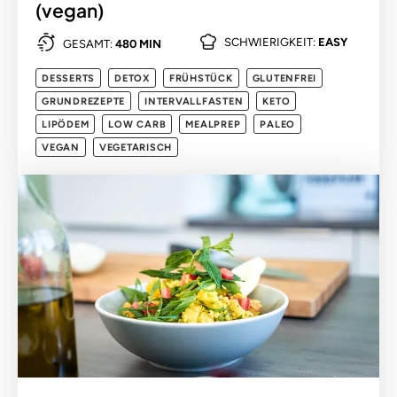
(vegan)
SCHWIERIGKEIT:
EASY
GESAMT:
480 MIN
DESSERTS
DETOX
FRÜHSTÜCK
GLUTENFREI
GRUNDREZEPTE
INTERVALLFASTEN
KETO
LIPÖDEM
LOW CARB
MEALPREP
PALEO
VEGAN
VEGETARISCH