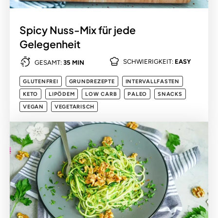
Spicy Nuss-Mix für jede
Gelegenheit
SCHWIERIGKEIT:
EASY
GESAMT:
35 MIN
GLUTENFREI
GRUNDREZEPTE
INTERVALLFASTEN
KETO
LIPÖDEM
LOW CARB
PALEO
SNACKS
VEGAN
VEGETARISCH