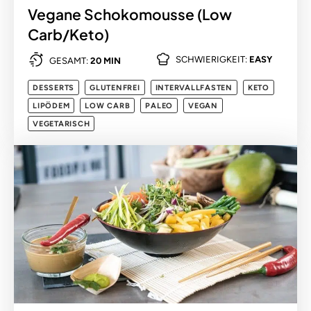
Vegane Schokomousse (Low
Carb/Keto)
SCHWIERIGKEIT:
EASY
GESAMT:
20 MIN
DESSERTS
GLUTENFREI
INTERVALLFASTEN
KETO
LIPÖDEM
LOW CARB
PALEO
VEGAN
VEGETARISCH