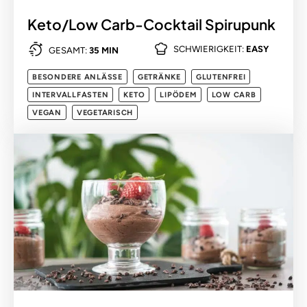
Keto/Low Carb-Cocktail Spirupunk
SCHWIERIGKEIT:
EASY
GESAMT:
35 MIN
BESONDERE ANLÄSSE
GETRÄNKE
GLUTENFREI
INTERVALLFASTEN
KETO
LIPÖDEM
LOW CARB
VEGAN
VEGETARISCH