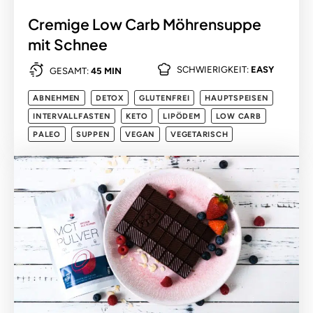
Cremige Low Carb Möhrensuppe
mit Schnee
SCHWIERIGKEIT:
EASY
GESAMT:
45 MIN
ABNEHMEN
DETOX
GLUTENFREI
HAUPTSPEISEN
INTERVALLFASTEN
KETO
LIPÖDEM
LOW CARB
PALEO
SUPPEN
VEGAN
VEGETARISCH