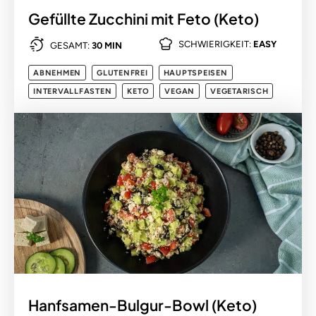
Gefüllte Zucchini mit Feto (Keto)
SCHWIERIGKEIT:
EASY
GESAMT:
30 MIN
ABNEHMEN
GLUTENFREI
HAUPTSPEISEN
INTERVALLFASTEN
KETO
VEGAN
VEGETARISCH
Hanfsamen-Bulgur-Bowl (Keto)