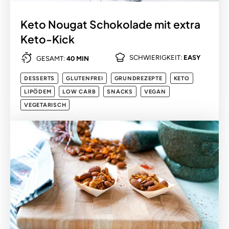
Keto Nougat Schokolade mit extra
Keto-Kick
SCHWIERIGKEIT:
EASY
GESAMT:
40 MIN
DESSERTS
GLUTENFREI
GRUNDREZEPTE
KETO
LIPÖDEM
LOW CARB
SNACKS
VEGAN
VEGETARISCH