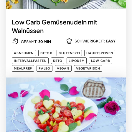
Low Carb Gemüsenudeln mit
Walnüssen
SCHWIERIGKEIT:
EASY
GESAMT:
30 MIN
ABNEHMEN
DETOX
GLUTENFREI
HAUPTSPEISEN
INTERVALLFASTEN
KETO
LIPÖDEM
LOW CARB
MEALPREP
PALEO
VEGAN
VEGETARISCH