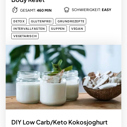
SCHWIERIGKEIT:
EASY
GESAMT:
460 MIN
DETOX
GLUTENFREI
GRUNDREZEPTE
INTERVALLFASTEN
SUPPEN
VEGAN
VEGETARISCH
DIY Low Carb/Keto Kokosjoghurt