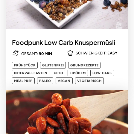
Foodpunk Low Carb Knuspermüsli
SCHWIERIGKEIT:
EASY
GESAMT:
90 MIN
FRÜHSTÜCK
GLUTENFREI
GRUNDREZEPTE
INTERVALLFASTEN
KETO
LIPÖDEM
LOW CARB
MEALPREP
PALEO
VEGAN
VEGETARISCH