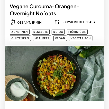
Vegane Curcuma-Orangen-
Overnight No´oats
SCHWIERIGKEIT:
EASY
GESAMT:
15 MIN
ABNEHMEN
DESSERTS
DETOX
FRÜHSTÜCK
GLUTENFREI
MEALPREP
VEGAN
VEGETARISCH