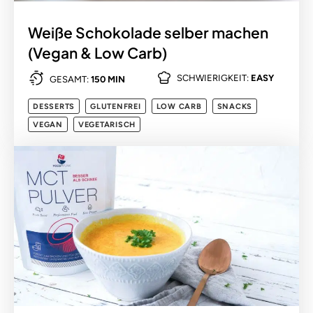
Weiße Schokolade selber machen
(Vegan & Low Carb)
SCHWIERIGKEIT:
EASY
GESAMT:
150 MIN
DESSERTS
GLUTENFREI
LOW CARB
SNACKS
VEGAN
VEGETARISCH