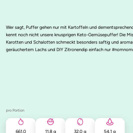
Wer sagt, Puffer gehen nur mit Kartoffeln und dementsprechen
kennt noch nicht unsere knusprigen Keto-Gemüsepuffer! Die Mis
Karotten und Schalotten schmeckt besonders saftig und aromati
geräuchertem Lachs und DIY Zitronendip einfach nur #nomno
pro Portion
661.0
11.8
g
32.0
g
54.1
g