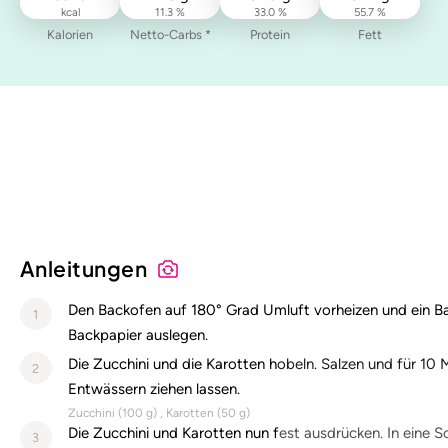
kcal
11.3 %
33.0 %
55.7 %
Kalorien
Netto-Carbs *
Protein
Fett
Anleitungen
Den Backofen auf 180° Grad Umluft vorheizen und ein B
1
Backpapier auslegen.
Die Zucchini und die Karotten hobeln. Salzen und für 10
2
Entwässern ziehen lassen.
Zucchini (
100
g)
Karotten (
50
g)
Die Zucchini und Karotten nun fest ausdrücken. In eine S
3