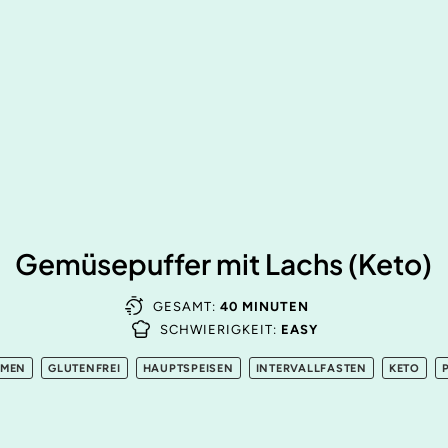
Gemüsepuffer mit Lachs (Keto)
GESAMT:
40 MINUTEN
SCHWIERIGKEIT:
EASY
HMEN
GLUTENFREI
HAUPTSPEISEN
INTERVALLFASTEN
KETO