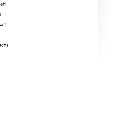
ehl
e
saft
achs