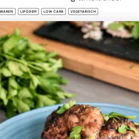
KWAREN
LIPÖDEM
LOW CARB
VEGETARISCH