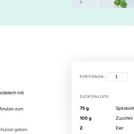
PORTIONEN:
ackblech mit
ZUTATENLISTE
75
g
Spitzkohl
 Minuten zum
100
g
Zucchini
2
Eier
chüssel geben.