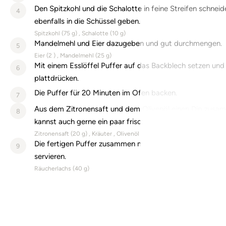
Den Spitzkohl und die Schalotte in feine Streifen schnei
4
ebenfalls in die Schüssel geben.
Spitzkohl (
75
g)
Schalotte (
10
g)
Mandelmehl und Eier dazugeben und gut durchmengen.
5
Eier (
2
)
Mandelmehl (
25
g)
Mit einem Esslöffel Puffer auf das Backblech setzen un
6
plattdrücken.
Die Puffer für 20 Minuten im Ofen backen.
7
Aus dem Zitronensaft und dem Olivenöl einen Dip zusa
8
kannst auch gerne ein paar frische Kräuter hineingeben.
Zitronensaft (
20
g)
Kräuter
Olivenöl (
25
g)
Die fertigen Puffer zusammen mit Lachs und dem Zitron
9
servieren.
Räucherlachs (
40
g)