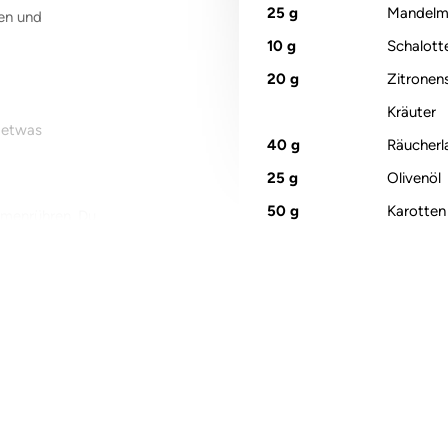
25
g
Mandelm
den und
10
g
Schalott
20
g
Zitronen
Kräuter
d etwas
40
g
Räucherl
25
g
Olivenöl
50
g
Karotten
mmenrühren. Du
endip