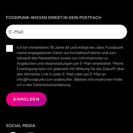
Sprache
utm_source
utm_content
utm_campaign
utm_medium
FOODPUNK-WISSEN DIREKT IN DEIN POSTFACH
E-
Mail
Einwilligung
Ich bin mindestens 18 Jahre alt und willige ein, dass Foodpunk
(erforderlich)
meine angegebenen Daten zur Kontaktaufnahme und zum
Versand des Newsletters sowie von Informationen zu
Angeboten und Veranstaltungen per E-Mail verarbeitet. Meine
Einwilligung kann ich jederzeit mit Wirkung für die Zukunft über
den Abmelde-Link in jeder E-Mail oder per E-Mail an
info@foodpunk.com widerrufen. Weitere Informationen finde
ich in der Datenschutzerklärung.
SOCIAL MEDIA