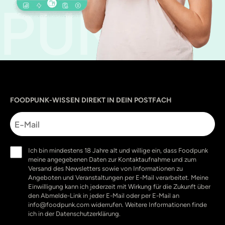
PUNK
Sprache
utm_source
utm_content
utm_campaign
utm_medium
FOODPUNK-WISSEN DIREKT IN DEIN POSTFACH
E-
Mail
Einwilligung
Ich bin mindestens 18 Jahre alt und willige ein, dass Foodpunk
(erforderlich)
meine angegebenen Daten zur Kontaktaufnahme und zum
Versand des Newsletters sowie von Informationen zu
Angeboten und Veranstaltungen per E-Mail verarbeitet. Meine
Einwilligung kann ich jederzeit mit Wirkung für die Zukunft über
den Abmelde-Link in jeder E-Mail oder per E-Mail an
info@foodpunk.com widerrufen. Weitere Informationen finde
ich in der Datenschutzerklärung.