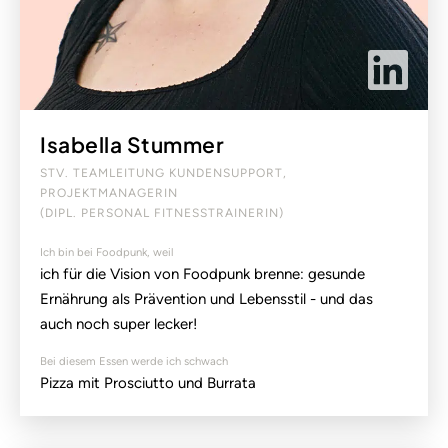
Isabella Stummer
STV. TEAMLEITUNG KUNDENSUPPORT,
PROJEKTMANAGERIN
(DIPL. PERSONAL FITNESSTRAINERIN)
Ich bin bei Foodpunk, weil
ich für die Vision von Foodpunk brenne: gesunde
Ernährung als Prävention und Lebensstil - und das
auch noch super lecker!
Bei diesem Essen werde ich schwach
Pizza mit Prosciutto und Burrata