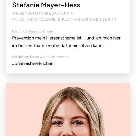
Stefanie Mayer-Hess
WISSENSCHAFTSREDAKTEURIN
(M. SC. PSYCHOLOGIE, DIPLOM-AGRARINGENIEURIN)
Ich bin bei Foodpunk, weil
Prävention mein Herzensthema ist – und ich mich hier
im besten Team kreativ dafür einsetzen kann.
Bei diesem Essen werde ich schwach
Johannisbeerkuchen