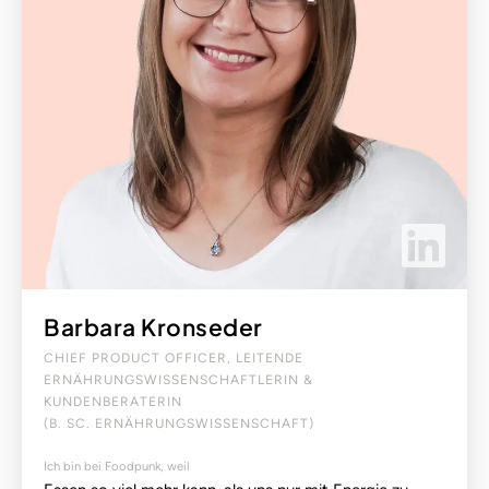
Barbara Kronseder
CHIEF PRODUCT OFFICER, LEITENDE
ERNÄHRUNGSWISSENSCHAFTLERIN &
KUNDENBERATERIN
(B. SC. ERNÄHRUNGSWISSENSCHAFT)
Ich bin bei Foodpunk, weil