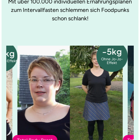
Mit über 100.000 individuellen Ernährungsplänen
zum Intervallfasten schlemmen sich Foodpunks
schon schlank!
-5kg
0kg
Ohne Jo-Jo-
-Jo-Effekt
Effekt