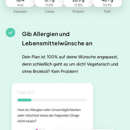
604
12.1
g
28.9
g
48.1
g
kcal
13.6
%
31.8
%
54.5
%
Kalorien
Carbs
Protein
Fett
Gib Allergien und
Lebensmittelwünsche an
Dein Plan ist 100% auf deine Wünsche angepasst,
denn schließlich geht es um dich! Vegetarisch und
ohne Brokkoli? Kein Problem!