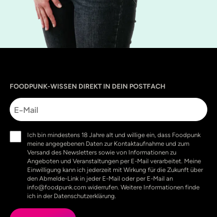
Sprache
utm_source
utm_content
utm_campaign
utm_medium
FOODPUNK-WISSEN DIREKT IN DEIN POSTFACH
E-
Mail
Einwilligung
Ich bin mindestens 18 Jahre alt und willige ein, dass Foodpunk
(erforderlich)
meine angegebenen Daten zur Kontaktaufnahme und zum
Versand des Newsletters sowie von Informationen zu
Angeboten und Veranstaltungen per E-Mail verarbeitet. Meine
Einwilligung kann ich jederzeit mit Wirkung für die Zukunft über
den Abmelde-Link in jeder E-Mail oder per E-Mail an
info@foodpunk.com widerrufen. Weitere Informationen finde
ich in der Datenschutzerklärung.