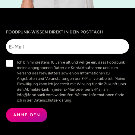
Sprache
utm_source
utm_content
utm_campaign
utm_medium
FOODPUNK-WISSEN DIREKT IN DEIN POSTFACH
E-
Mail
Einwilligung
Ich bin mindestens 18 Jahre alt und willige ein, dass Foodpunk
(erforderlich)
meine angegebenen Daten zur Kontaktaufnahme und zum
Versand des Newsletters sowie von Informationen zu
Angeboten und Veranstaltungen per E-Mail verarbeitet. Meine
Einwilligung kann ich jederzeit mit Wirkung für die Zukunft über
den Abmelde-Link in jeder E-Mail oder per E-Mail an
info@foodpunk.com widerrufen. Weitere Informationen finde
ich in der Datenschutzerklärung.