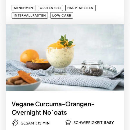
ABNEHMEN
GLUTENFREI
HAUPTSPEISEN
INTERVALLFASTEN
LOW CARB
Vegane Curcuma-Orangen-
Overnight No´oats
SCHWIERIGKEIT:
EASY
GESAMT:
15 MIN