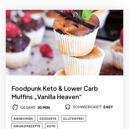
Foodpunk Keto & Lower Carb
Muffins „Vanilla Heaven“
SCHWIERIGKEIT:
EASY
GESAMT:
30 MIN
ABNEHMEN
DESSERTS
GLUTENFREI
GRUNDREZEPTE
KETO