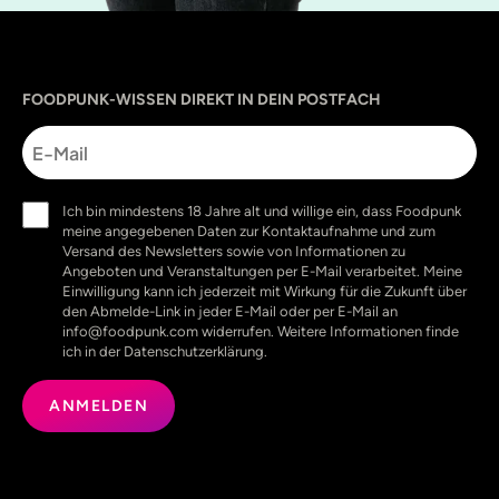
Sprache
utm_source
utm_content
utm_campaign
utm_medium
FOODPUNK-WISSEN DIREKT IN DEIN POSTFACH
E-
Mail
Einwilligung
Ich bin mindestens 18 Jahre alt und willige ein, dass Foodpunk
(erforderlich)
meine angegebenen Daten zur Kontaktaufnahme und zum
Versand des Newsletters sowie von Informationen zu
Angeboten und Veranstaltungen per E-Mail verarbeitet. Meine
Einwilligung kann ich jederzeit mit Wirkung für die Zukunft über
den Abmelde-Link in jeder E-Mail oder per E-Mail an
info@foodpunk.com widerrufen. Weitere Informationen finde
ich in der Datenschutzerklärung.