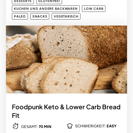
DESSERTS
GLUTENFREI
KUCHEN UND ANDERE BACKWAREN
LOW CARB
PALEO
SNACKS
VEGETARISCH
Foodpunk Keto & Lower Carb Bread
Fit
SCHWIERIGKEIT:
EASY
GESAMT:
70 MIN