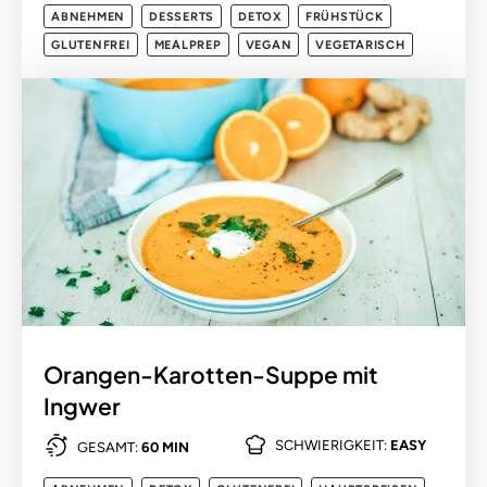
ABNEHMEN
DESSERTS
DETOX
FRÜHSTÜCK
GLUTENFREI
MEALPREP
VEGAN
VEGETARISCH
Orangen-Karotten-Suppe mit
Ingwer
SCHWIERIGKEIT:
EASY
GESAMT:
60 MIN