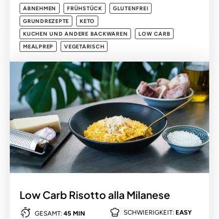
ABNEHMEN
FRÜHSTÜCK
GLUTENFREI
GRUNDREZEPTE
KETO
KUCHEN UND ANDERE BACKWAREN
LOW CARB
MEALPREP
VEGETARISCH
Low Carb Risotto alla Milanese
SCHWIERIGKEIT:
EASY
GESAMT:
45 MIN