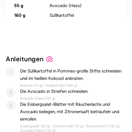
55
g
Avocado (Hass)
160
g
Süßkartoffel
Anleitungen
Die Süßkartoffel in Pommes-große Stifte schneiden
1
und im heißen Kokosöl anbraten.
Kokosöl (
10
g)
Süßkartoffel (
160
g)
Die Avocado in Streifen schneiden.
2
Avocado (Hass) (
55
g)
Die Eisbergsalat-Blätter mit Räucherlachs und
3
Avocado belegen, mit Zitronensaft beträufeln und
einrollen.
Eisbergsalat (
60
g)
Zitronensaft (
10
g)
Räucherlachs (
130
g)
Avocado (Hass) (
55
g)