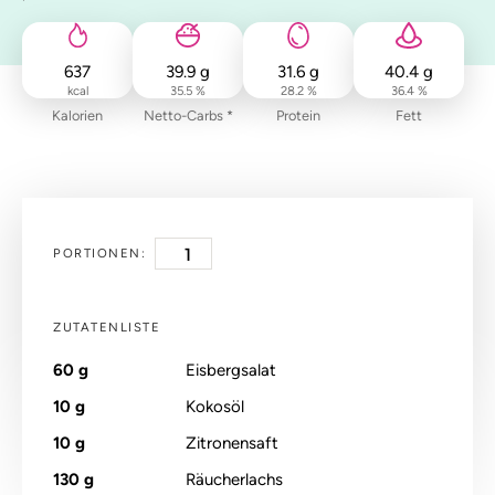
637
39.9
g
31.6
g
40.4
g
kcal
35.5 %
28.2 %
36.4 %
Kalorien
Netto-Carbs *
Protein
Fett
PORTIONEN:
ZUTATENLISTE
60
g
Eisbergsalat
10
g
Kokosöl
10
g
Zitronensaft
130
g
Räucherlachs