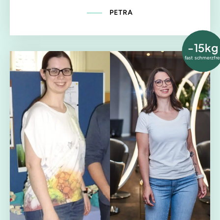
PETRA
-15kg
fast schmerzfre