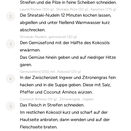
Streifen und die Pilze in feine Scheiben schneiden.
Lauch/Porree (
100
g)
Shiitake Pilze (
50
g)
Karotten (
175
g)
Die Shirataki-Nudeln 12 Minuten kochen lassen,
2
abgießen und unter fließend Warmwasser kurz
abschrecken.
Shirataki-Nudeln, getrocknet (
50
g)
Den Gemüsefond mit der Hälfte des Kokosöls
3
erwärmen.
Das Gemüse hinein geben und auf niedriger Hitze
garen.
Gemüsefond (
250
ml)
Kokosöl (
20
g)
In der Zwischenzeit Ingwer und Zitronengras fein
4
hacken und in die Suppe geben. Diese mit Salz,
Pfeffer und Coconut Aminos würzen.
Coconut Aminos (
10
g)
Zitronengras
Ingwer
Das Fleisch in Streifen schneiden.
5
Im restlichen Kokosöl kurz und scharf auf der
Hautseite anbraten, dann wenden und auf der
Fleischseite braten.