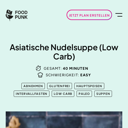
JETZT PLAN ERSTELLEN
Asiatische Nudelsuppe (Low
Carb)
GESAMT:
40 MINUTEN
SCHWIERIGKEIT:
EASY
ABNEHMEN
GLUTENFREI
HAUPTSPEISEN
INTERVALLFASTEN
LOW CARB
PALEO
SUPPEN