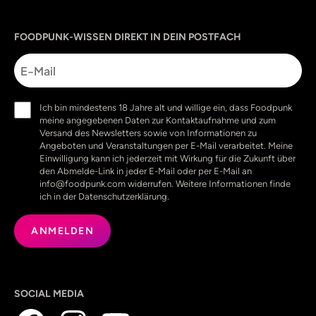
Sprache
utm_source
utm_content
utm_campaign
utm_medium
FOODPUNK-WISSEN DIREKT IN DEIN POSTFACH
E-
Mail
Einwilligung
Ich bin mindestens 18 Jahre alt und willige ein, dass Foodpunk
(erforderlich)
meine angegebenen Daten zur Kontaktaufnahme und zum
Versand des Newsletters sowie von Informationen zu
Angeboten und Veranstaltungen per E-Mail verarbeitet. Meine
Einwilligung kann ich jederzeit mit Wirkung für die Zukunft über
den Abmelde-Link in jeder E-Mail oder per E-Mail an
info@foodpunk.com widerrufen. Weitere Informationen finde
ich in der Datenschutzerklärung.
SOCIAL MEDIA