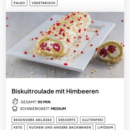
PALEO
VEGETARISCH
Biskuitroulade mit Himbeeren
GESAMT:
90 MIN
SCHWIERIGKEIT:
MEDIUM
BESONDERE ANLÄSSE
DESSERTS
GLUTENFREI
KETO
KUCHEN UND ANDERE BACKWAREN
LIPÖDEM