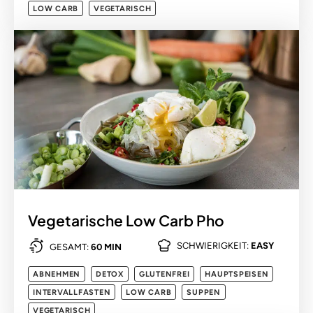
LOW CARB
VEGETARISCH
Vegetarische Low Carb Pho
SCHWIERIGKEIT:
EASY
GESAMT:
60 MIN
ABNEHMEN
DETOX
GLUTENFREI
HAUPTSPEISEN
INTERVALLFASTEN
LOW CARB
SUPPEN
VEGETARISCH