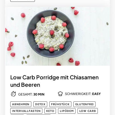
Low Carb Porridge mit Chiasamen
und Beeren
SCHWIERIGKEIT:
EASY
GESAMT:
30 MIN
ABNEHMEN
DETOX
FRÜHSTÜCK
GLUTENFREI
INTERVALLFASTEN
KETO
LIPÖDEM
LOW CARB