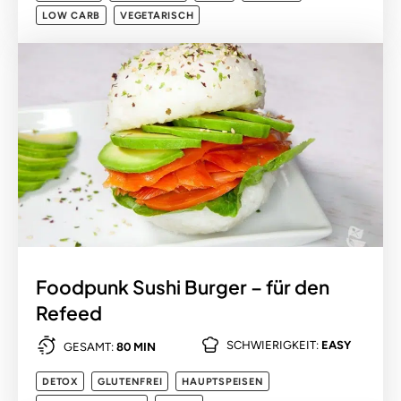
LOW CARB
VEGETARISCH
Foodpunk Sushi Burger – für den
Refeed
SCHWIERIGKEIT:
EASY
GESAMT:
80 MIN
DETOX
GLUTENFREI
HAUPTSPEISEN