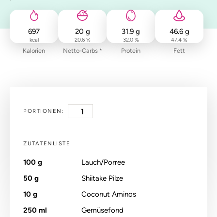
697
20
g
31.9
g
46.6
g
kcal
20.6 %
32.0 %
47.4 %
Kalorien
Netto-Carbs *
Protein
Fett
PORTIONEN:
ZUTATENLISTE
100
g
Lauch/Porree
50
g
Shiitake Pilze
10
g
Coconut Aminos
250
ml
Gemüsefond