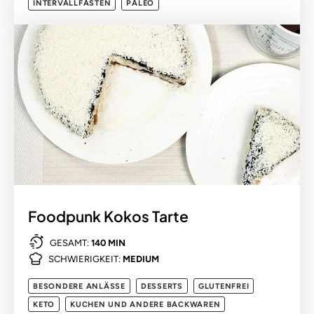
INTERVALLFASTEN
PALEO
Foodpunk Kokos Tarte
GESAMT:
140 MIN
SCHWIERIGKEIT:
MEDIUM
BESONDERE ANLÄSSE
DESSERTS
GLUTENFREI
KETO
KUCHEN UND ANDERE BACKWAREN