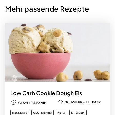
Mehr passende Rezepte
Low Carb Cookie Dough Eis
SCHWIERIGKEIT:
EASY
GESAMT:
240 MIN
DESSERTS
GLUTENFREI
KETO
LIPÖDEM