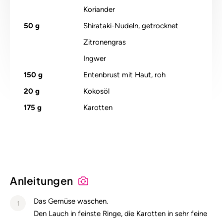
Koriander
50
g
Shirataki-Nudeln, getrocknet
Zitronengras
Ingwer
150
g
Entenbrust mit Haut, roh
20
g
Kokosöl
175
g
Karotten
Anleitungen
Das Gemüse waschen.
1
Den Lauch in feinste Ringe, die Karotten in sehr feine