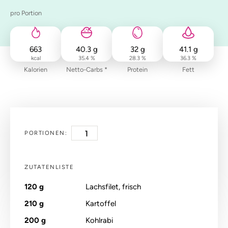
pro Portion
663
40.3
g
32
g
41.1
g
kcal
35.4 %
28.3 %
36.3 %
Kalorien
Netto-Carbs *
Protein
Fett
PORTIONEN:
ZUTATENLISTE
120
g
Lachsfilet, frisch
210
g
Kartoffel
200
g
Kohlrabi