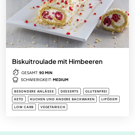
Biskuitroulade mit Himbeeren
GESAMT:
90 MIN
SCHWIERIGKEIT:
MEDIUM
BESONDERE ANLÄSSE
DESSERTS
GLUTENFREI
KETO
KUCHEN UND ANDERE BACKWAREN
LIPÖDEM
LOW CARB
VEGETARISCH