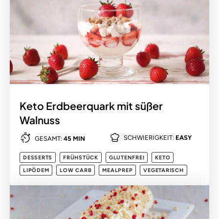
Keto Erdbeerquark mit süßer
Walnuss
SCHWIERIGKEIT:
EASY
GESAMT:
45 MIN
DESSERTS
FRÜHSTÜCK
GLUTENFREI
KETO
LIPÖDEM
LOW CARB
MEALPREP
VEGETARISCH