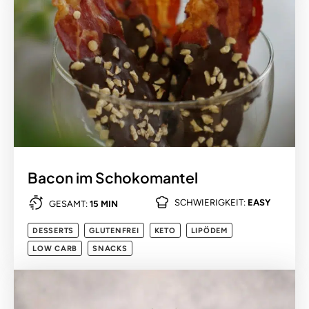
Bacon im Schokomantel
SCHWIERIGKEIT:
EASY
GESAMT:
15 MIN
DESSERTS
GLUTENFREI
KETO
LIPÖDEM
LOW CARB
SNACKS