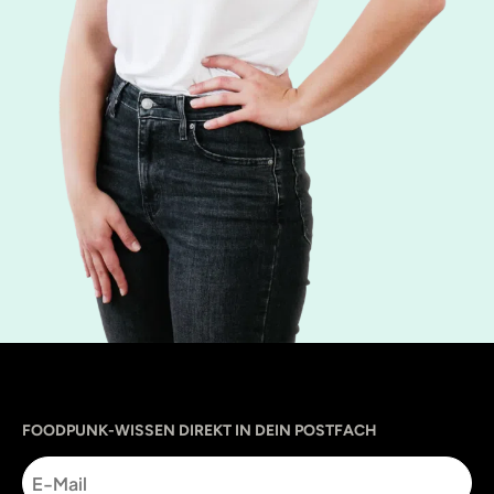
Sprache
utm_source
utm_content
utm_campaign
utm_medium
FOODPUNK-WISSEN DIREKT IN DEIN POSTFACH
E-
Mail