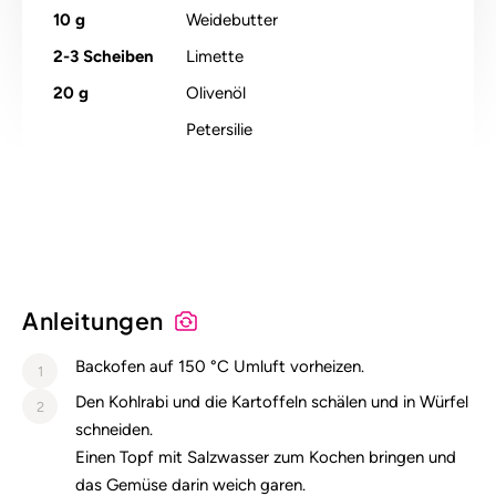
10
g
Weidebutter
2-3
Scheiben
Limette
20
g
Olivenöl
Petersilie
Alle Nährstoffangaben lesen (pro 100g)
Anleitungen
Backofen auf 150 °C Umluft vorheizen.
1
Den Kohlrabi und die Kartoffeln schälen und in Würfel
2
schneiden.
Einen Topf mit Salzwasser zum Kochen bringen und
das Gemüse darin weich garen.