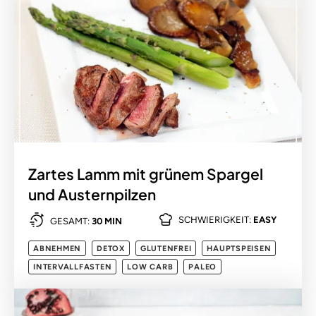
Zartes Lamm mit grünem Spargel
und Austernpilzen
SCHWIERIGKEIT:
EASY
GESAMT:
30 MIN
ABNEHMEN
DETOX
GLUTENFREI
HAUPTSPEISEN
INTERVALLFASTEN
LOW CARB
PALEO