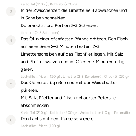
Kartoffel (
210
g)
Kohlrabi (
200
g)
In der Zwischenzeit die Limette heiß abwaschen und
3
in Scheiben schneiden.
Du brauchst pro Portion 2-3 Scheiben.
Limette (
2-3
Scheiben)
Das Öl in einer ofenfesten Pfanne erhitzen. Den Fisch
4
auf einer Seite 2–3 Minuten braten. 2-3
Limettenscheiben auf das Fischfilet legen. Mit Salz
und Pfeffer würzen und im Ofen 5-7 Minuten fertig
garen.
Lachsfilet, frisch (
120
g)
Limette (
2-3
Scheiben)
Olivenöl (
20
g)
Das Gemüse abgießen und mit der Weidebutter
5
pürieren.
Mit Salz, Pfeffer und frisch gehackter Petersilie
abschmecken.
Kartoffel (
210
g)
Kohlrabi (
200
g)
Weidebutter (
10
g)
Petersilie
Den Lachs mit dem Püree servieren.
6
Lachsfilet, frisch (
120
g)