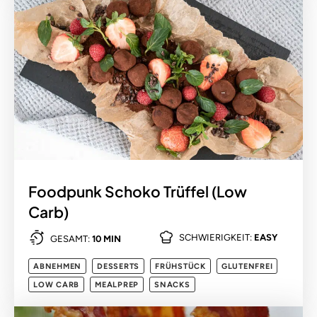
Foodpunk Schoko Trüffel (Low
Carb)
SCHWIERIGKEIT:
EASY
GESAMT:
10 MIN
ABNEHMEN
DESSERTS
FRÜHSTÜCK
GLUTENFREI
LOW CARB
MEALPREP
SNACKS