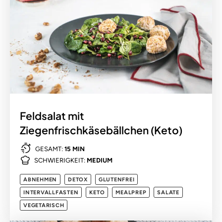
Feldsalat mit
Ziegenfrischkäsebällchen (Keto)
GESAMT:
15 MIN
SCHWIERIGKEIT:
MEDIUM
ABNEHMEN
DETOX
GLUTENFREI
INTERVALLFASTEN
KETO
MEALPREP
SALATE
VEGETARISCH