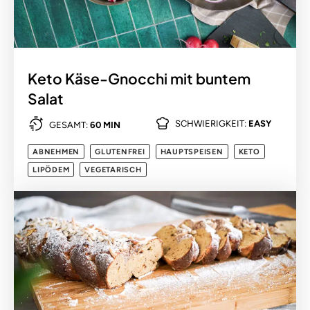
Keto Käse-Gnocchi mit buntem
Salat
SCHWIERIGKEIT:
EASY
GESAMT:
60 MIN
ABNEHMEN
GLUTENFREI
HAUPTSPEISEN
KETO
LIPÖDEM
VEGETARISCH