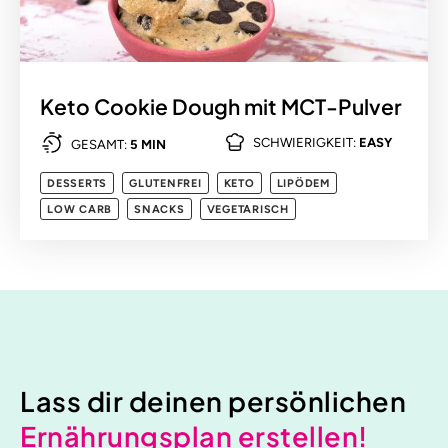
Keto Cookie Dough mit MCT-Pulver
SCHWIERIGKEIT:
EASY
GESAMT:
5 MIN
DESSERTS
GLUTENFREI
KETO
LIPÖDEM
LOW CARB
SNACKS
VEGETARISCH
Lass dir deinen persönlichen
Ernährungsplan erstellen!