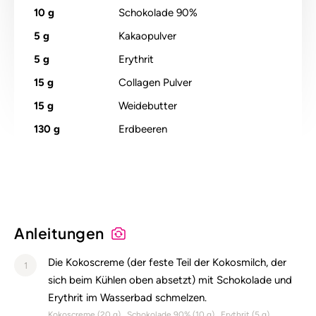
10
g
Schokolade 90%
5
g
Kakaopulver
5
g
Erythrit
15
g
Collagen Pulver
15
g
Weidebutter
130
g
Erdbeeren
Anleitungen
Die Kokoscreme (der feste Teil der Kokosmilch, der
1
sich beim Kühlen oben absetzt) mit Schokolade und
Erythrit im Wasserbad schmelzen.
Kokoscreme (
20
g)
Schokolade 90% (
10
g)
Erythrit (
5
g)