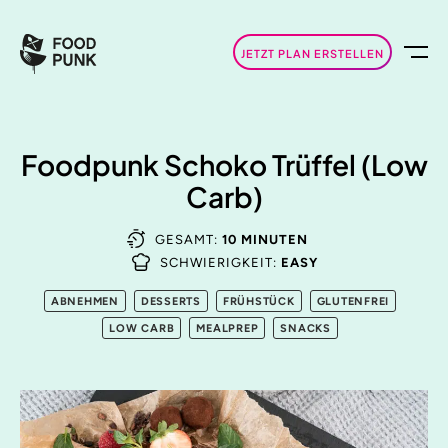
JETZT PLAN ERSTELLEN
Foodpunk Schoko Trüffel (Low
Carb)
GESAMT:
10 MINUTEN
SCHWIERIGKEIT:
EASY
ABNEHMEN
DESSERTS
FRÜHSTÜCK
GLUTENFREI
LOW CARB
MEALPREP
SNACKS