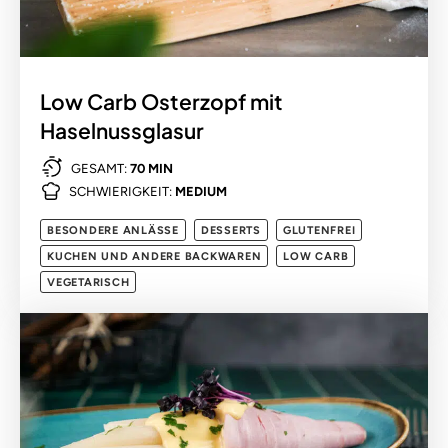
Low Carb Osterzopf mit
Haselnussglasur
GESAMT:
70 MIN
SCHWIERIGKEIT:
MEDIUM
BESONDERE ANLÄSSE
DESSERTS
GLUTENFREI
KUCHEN UND ANDERE BACKWAREN
LOW CARB
VEGETARISCH