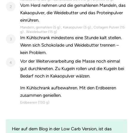
Vom Herd nehmen und die gemahlenen Mandeln, das
2
Kakaopulver, die Weidebutter und das Proteinpulver
einrühren.
Mandeln, gemahlen (
5
g)
Kakaopulver (
5
g)
Collagen Pulver (
15
g)
Weidebutter (
15
g)
Im Kühlschrank mindestens eine Stunde kalt stellen.
3
Wenn sich Schokolade und Weidebutter trennen –
kein Problem.
Vor der Weiterverarbeitung die Masse noch einmal
4
gut durchkneten. Zu Kugeln rollen und die Kugeln bei
Bedarf noch in Kakaopulver wälzen.
Im Kühlschrank aufbewahren. Mit den Erdbeeren
zusammen genießen.
Erdbeeren (
130
g)
Hier auf dem Blog in der Low Carb Version, ist das