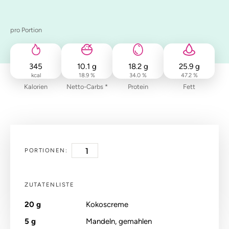
pro Portion
345
10.1
g
18.2
g
25.9
g
kcal
18.9 %
34.0 %
47.2 %
Kalorien
Netto-Carbs *
Protein
Fett
PORTIONEN:
ZUTATENLISTE
20
g
Kokoscreme
5
g
Mandeln, gemahlen