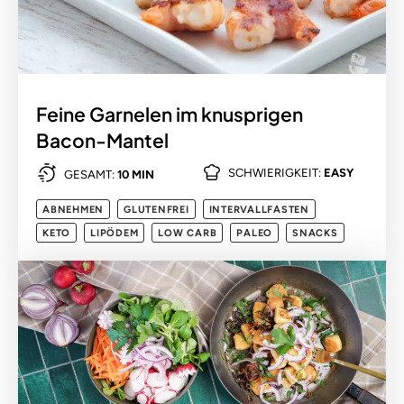
Feine Garnelen im knusprigen
Bacon-Mantel
SCHWIERIGKEIT:
EASY
GESAMT:
10 MIN
ABNEHMEN
GLUTENFREI
INTERVALLFASTEN
KETO
LIPÖDEM
LOW CARB
PALEO
SNACKS