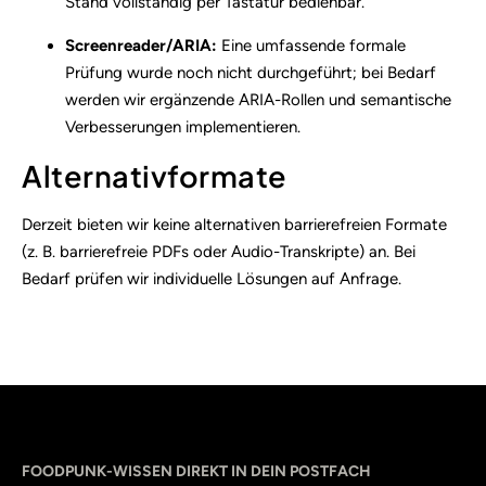
Stand vollständig per Tastatur bedienbar.
Screenreader/ARIA:
Eine umfassende formale
Prüfung wurde noch nicht durchgeführt; bei Bedarf
werden wir ergänzende ARIA-Rollen und semantische
Verbesserungen implementieren.
Alternativformate
Derzeit bieten wir keine alternativen barrierefreien Formate
(z. B. barrierefreie PDFs oder Audio-Transkripte) an. Bei
Bedarf prüfen wir individuelle Lösungen auf Anfrage.
Sprache
utm_source
utm_content
utm_campaign
utm_medium
FOODPUNK-WISSEN DIREKT IN DEIN POSTFACH