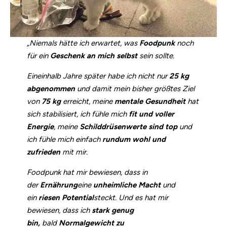
„Niemals hätte ich erwartet, was
Foodpunk
noch
für ein
Geschenk an mich selbst
sein sollte.
Eineinhalb Jahre später habe ich nicht nur
25 kg
abgenommen
und damit mein bisher größtes Ziel
von
75 kg
erreicht, meine
mentale Gesundheit
hat
sich stabilisiert, ich fühle mich
fit und voller
Energie
, meine
Schilddrüsenwerte sind top
und
ich fühle mich einfach
rundum wohl und
zufrieden
mit mir.
Foodpunk hat mir bewiesen, dass in
der
Ernährung
eine
unheimliche Macht
und
ein
riesen Potential
steckt. Und es hat mir
bewiesen, dass ich
stark genug
bin,
bald
Normalgewicht zu