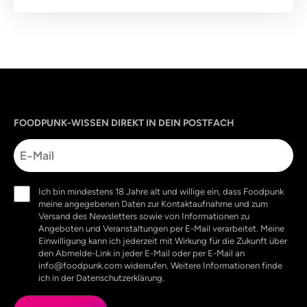
Sprache
utm_source
utm_content
utm_campaign
utm_medium
FOODPUNK-WISSEN DIREKT IN DEIN POSTFACH
E-
Mail
Einwilligung
Ich bin mindestens 18 Jahre alt und willige ein, dass Foodpunk
(erforderlich)
meine angegebenen Daten zur Kontaktaufnahme und zum
Versand des Newsletters sowie von Informationen zu
Angeboten und Veranstaltungen per E-Mail verarbeitet. Meine
Einwilligung kann ich jederzeit mit Wirkung für die Zukunft über
den Abmelde-Link in jeder E-Mail oder per E-Mail an
info@foodpunk.com widerrufen. Weitere Informationen finde
ich in der Datenschutzerklärung.