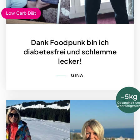
Low Carb Diät
Dank Foodpunk bin ich
diabetesfrei und schlemme
lecker!
GINA
-5kg
Gesundheit un
Wohlfühlgewich