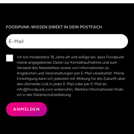
Sprache
utm_source
utm_content
utm_campaign
utm_medium
FOODPUNK-WISSEN DIREKT IN DEIN POSTFACH
E-
Mail
Einwilligung
Ich bin mindestens 18 Jahre alt und willige ein, dass Foodpunk
(erforderlich)
meine angegebenen Daten zur Kontaktaufnahme und zum
Versand des Newsletters sowie von Informationen zu
Angeboten und Veranstaltungen per E-Mail verarbeitet. Meine
Einwilligung kann ich jederzeit mit Wirkung für die Zukunft über
den Abmelde-Link in jeder E-Mail oder per E-Mail an
info@foodpunk.com widerrufen. Weitere Informationen finde
ich in der Datenschutzerklärung.