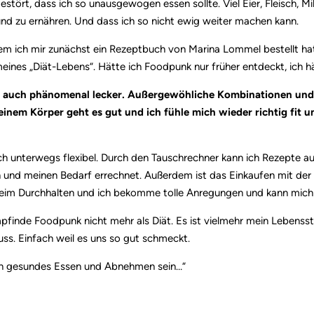
ört, dass ich so unausgewogen essen sollte. Viel Eier, Fleisch, M
nd zu ernähren. Und dass ich so nicht ewig weiter machen kann.
m ich mir zunächst ein Rezeptbuch von Marina Lommel bestellt hatt
ines „Diät-Lebens“. Hätte ich Foodpunk nur früher entdeckt, ich hät
n auch phänomenal lecker. Außergewöhliche Kombinationen und
Meinem Körper geht es gut und ich fühle mich wieder richtig fit 
ch unterwegs flexibel. Durch den Tauschrechner kann ich Rezepte
und meinen Bedarf errechnet. Außerdem ist das Einkaufen mit der E
beim Durchhalten und ich bekomme tolle Anregungen und kann mich
inde Foodpunk nicht mehr als Diät. Es ist vielmehr mein Lebensst
ss. Einfach weil es uns so gut schmeckt.
ann gesundes Essen und Abnehmen sein…“