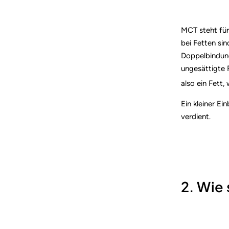
MCT steht für
bei Fetten si
Doppelbindung
ungesättigte 
also ein Fett,
Ein kleiner E
verdient.
2. Wie