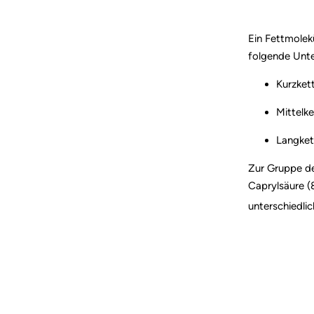
Ein Fettmolek
folgende Unt
Kurzket
Mittelk
Langket
Zur Gruppe de
Caprylsäure (
unterschiedli