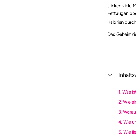
trinken viele
Fettaugen obe
Kalorien durch
Das Geheimnis
Inhalts
1. Was i
2. Wie s
3. Wora
4. Wie u
5. Wie l