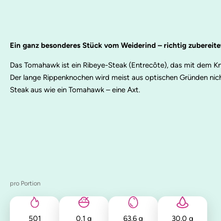
Ein ganz besonderes Stück vom Weiderind – richtig zubereite
Das Tomahawk ist ein Ribeye-Steak (Entrecôte), das mit dem Kn
Der lange Rippenknochen wird meist aus optischen Gründen nich
Steak aus wie ein Tomahawk – eine Axt.
pro Portion
501
0.1
g
63.6
g
30.0
g