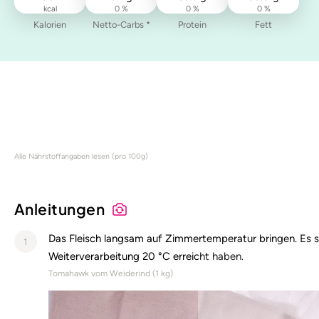
kcal
0 %
0 %
0 %
Kalorien
Netto-Carbs *
Protein
Fett
Alle Nährstoffangaben lesen (pro 100g)
Anleitungen
Das Fleisch langsam auf Zimmertemperatur bringen. Es so
1
Weiterverarbeitung 20 °C erreicht haben.
Tomahawk vom Weiderind (
1
kg)