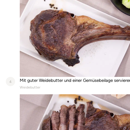
Mit guter Weidebutter und einer Gemüsebeilage serviere
4
Weidebutter