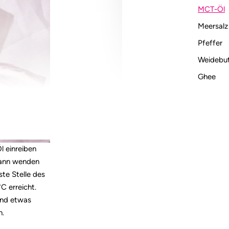
MCT-Öl
Meersalz
Pfeffer
Weidebut
Ghee
l einreiben
 dann wenden
te Stelle des
C erreicht.
and etwas
n.