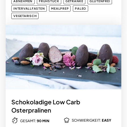
ABNEHMEN
FRÜHSTÜCK
GETRÄNKE
GLUTENFREI
INTERVALLFASTEN
MEALPREP
PALEO
VEGETARISCH
Schokoladige Low Carb
Osterpralinen
SCHWIERIGKEIT:
EASY
GESAMT:
90 MIN