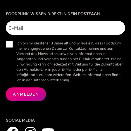
Sprache
utm_source
utm_content
utm_campaign
utm_medium
FOODPUNK-WISSEN DIREKT IN DEIN POSTFACH
E-
Mail
Einwilligung
Ich bin mindestens 18 Jahre alt und willige ein, dass Foodpunk
(erforderlich)
meine angegebenen Daten zur Kontaktaufnahme und zum
Versand des Newsletters sowie von Informationen zu
Angeboten und Veranstaltungen per E-Mail verarbeitet. Meine
Einwilligung kann ich jederzeit mit Wirkung für die Zukunft über
den Abmelde-Link in jeder E-Mail oder per E-Mail an
info@foodpunk.com widerrufen. Weitere Informationen finde
ich in der Datenschutzerklärung.
SOCIAL MEDIA