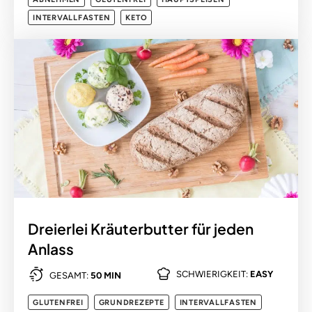
INTERVALLFASTEN
KETO
Dreierlei Kräuterbutter für jeden
Anlass
SCHWIERIGKEIT:
EASY
GESAMT:
50 MIN
GLUTENFREI
GRUNDREZEPTE
INTERVALLFASTEN