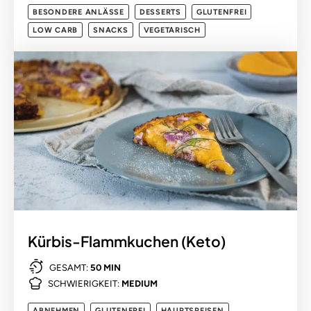
BESONDERE ANLÄSSE
DESSERTS
GLUTENFREI
LOW CARB
SNACKS
VEGETARISCH
Kürbis-Flammkuchen (Keto)
GESAMT:
50 MIN
SCHWIERIGKEIT:
MEDIUM
ABNEHMEN
GLUTENFREI
HAUPTSPEISEN