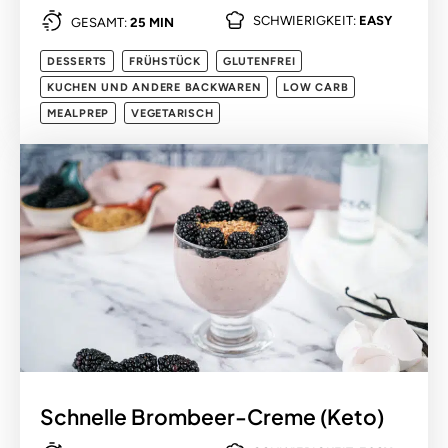
SCHWIERIGKEIT:
EASY
GESAMT:
25 MIN
DESSERTS
FRÜHSTÜCK
GLUTENFREI
KUCHEN UND ANDERE BACKWAREN
LOW CARB
MEALPREP
VEGETARISCH
Schnelle Brombeer-Creme (Keto)