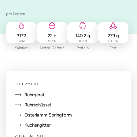
pro Portion
3172
22
g
140.2
g
279
g
kcal
5.0 %
31.7 %
63.3 %
Kalorien
Netto-Carbs *
Protein
Fett
EQUIPMENT
Rührgerät
Rührschüssel
Osterlamm Springform
Kuchengitter
ZUTATENLISTE