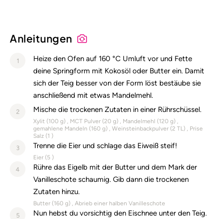
Alle Nährstoffangaben lesen (pro 100g)
Anleitungen
Heize den Ofen auf 160 °C Umluft vor und Fette
1
deine Springform mit Kokosöl oder Butter ein. Damit
sich der Teig besser von der Form löst bestäube sie
anschließend mit etwas Mandelmehl.
Mische die trockenen Zutaten in einer Rührschüssel.
2
Xylit (
100
g)
MCT Pulver (
20
g)
Mandelmehl (
120
g)
gemahlene Mandeln (
160
g)
Weinsteinbackpulver (
2
TL)
Prise
Salz (
1
)
Trenne die Eier und schlage das Eiweiß steif!
3
Eier (
5
)
Rühre das Eigelb mit der Butter und dem Mark der
4
Vanilleschote schaumig. Gib dann die trockenen
Zutaten hinzu.
Butter (
160
g)
Abrieb einer halben Vanilleschote
Nun hebst du vorsichtig den Eischnee unter den Teig.
5