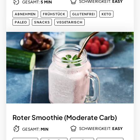
SCHWIERIGKEIT:
EASY
GESAMT:
5 MIN
ABNEHMEN
FRÜHSTÜCK
GLUTENFREI
KETO
PALEO
SNACKS
VEGETARISCH
Roter Smoothie (Moderate Carb)
SCHWIERIGKEIT:
EASY
GESAMT:
MIN