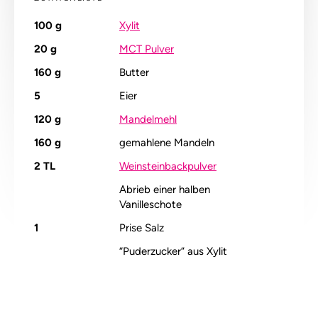
100
g
Xylit
20
g
MCT Pulver
160
g
Butter
5
Eier
120
g
Mandelmehl
160
g
gemahlene Mandeln
2
TL
Weinsteinbackpulver
Abrieb einer halben
Vanilleschote
1
Prise Salz
“Puderzucker” aus Xylit