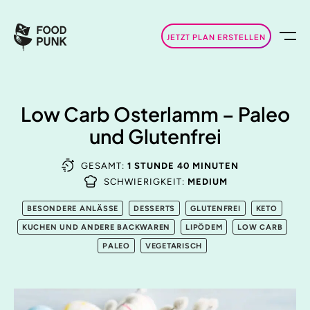
JETZT PLAN ERSTELLEN
Low Carb Osterlamm – Paleo
und Glutenfrei
GESAMT:
1 STUNDE 40 MINUTEN
SCHWIERIGKEIT:
MEDIUM
BESONDERE ANLÄSSE
DESSERTS
GLUTENFREI
KETO
KUCHEN UND ANDERE BACKWAREN
LIPÖDEM
LOW CARB
PALEO
VEGETARISCH