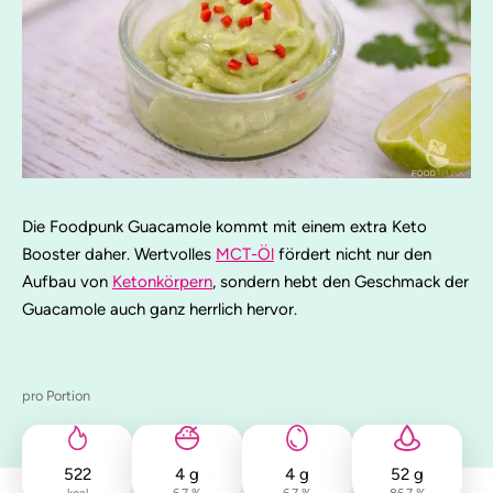
Die Foodpunk Guacamole kommt mit einem extra Keto
Booster daher. Wertvolles
MCT-Öl
fördert nicht nur den
Aufbau von
Ketonkörpern
, sondern hebt den Geschmack der
Guacamole auch ganz herrlich hervor.
pro Portion
522
4
g
4
g
52
g