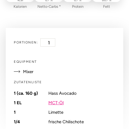
kcal
6.7 %
6.7 %
86.7 %
Kalorien
Netto-Carbs *
Protein
Fett
PORTIONEN:
EQUIPMENT
Mixer
ZUTATENLISTE
1 (ca. 160 g)
Hass Avocado
1
EL
MCT-Öl
1
Limette
1/4
frische Chilischote