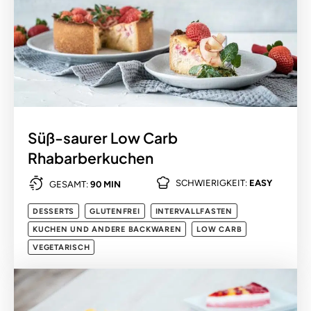
Süß-saurer Low Carb
Rhabarberkuchen
SCHWIERIGKEIT:
EASY
GESAMT:
90 MIN
DESSERTS
GLUTENFREI
INTERVALLFASTEN
KUCHEN UND ANDERE BACKWAREN
LOW CARB
VEGETARISCH