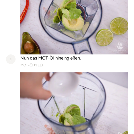
Nun das MCT-Öl hineingießen.
4
MCT-Öl (
1
EL)