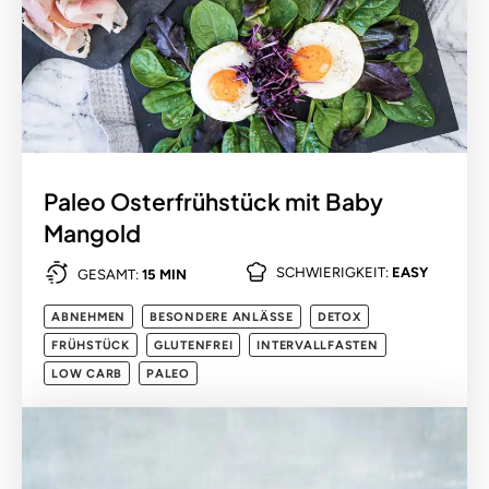
Paleo Osterfrühstück mit Baby
Mangold
SCHWIERIGKEIT:
EASY
GESAMT:
15 MIN
ABNEHMEN
BESONDERE ANLÄSSE
DETOX
FRÜHSTÜCK
GLUTENFREI
INTERVALLFASTEN
LOW CARB
PALEO