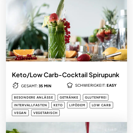
Keto/Low Carb-Cocktail Spirupunk
SCHWIERIGKEIT:
EASY
GESAMT:
35 MIN
BESONDERE ANLÄSSE
GETRÄNKE
GLUTENFREI
INTERVALLFASTEN
KETO
LIPÖDEM
LOW CARB
VEGAN
VEGETARISCH