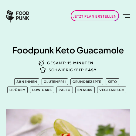
JETZT PLAN ERSTELLEN
Foodpunk Keto Guacamole
GESAMT:
15 MINUTEN
SCHWIERIGKEIT:
EASY
ABNEHMEN
GLUTENFREI
GRUNDREZEPTE
KETO
LIPÖDEM
LOW CARB
PALEO
SNACKS
VEGETARISCH