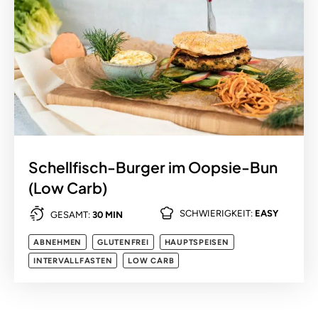
Schellfisch-Burger im Oopsie-Bun
(Low Carb)
SCHWIERIGKEIT:
EASY
GESAMT:
30 MIN
ABNEHMEN
GLUTENFREI
HAUPTSPEISEN
INTERVALLFASTEN
LOW CARB