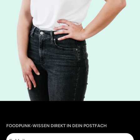
Sprache
utm_source
utm_content
utm_campaign
utm_medium
FOODPUNK-WISSEN DIREKT IN DEIN POSTFACH
E-