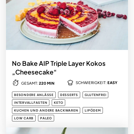
No Bake AIP Triple Layer Kokos
„Cheesecake“
SCHWIERIGKEIT:
EASY
GESAMT:
220 MIN
BESONDERE ANLÄSSE
DESSERTS
GLUTENFREI
INTERVALLFASTEN
KETO
KUCHEN UND ANDERE BACKWAREN
LIPÖDEM
LOW CARB
PALEO