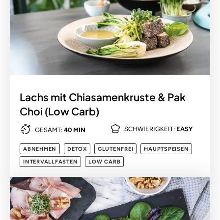
Lachs mit Chiasamenkruste & Pak
Choi (Low Carb)
SCHWIERIGKEIT:
EASY
GESAMT:
40 MIN
ABNEHMEN
DETOX
GLUTENFREI
HAUPTSPEISEN
INTERVALLFASTEN
LOW CARB