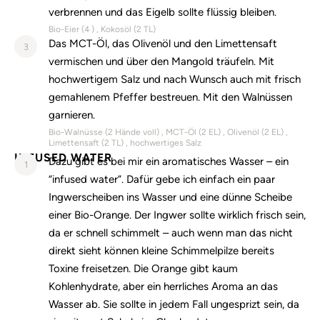
verbrennen und das Eigelb sollte flüssig bleiben.
Bio-Eier (
4
)
Kokosöl (
2
TL)
Das MCT-Öl, das Olivenöl und den Limettensaft
3
vermischen und über den Mangold träufeln. Mit
hochwertigem Salz und nach Wunsch auch mit frisch
gemahlenem Pfeffer bestreuen. Mit den Walnüssen
garnieren.
Bio-Walnüsse (
2
Hände voll)
MCT-Öl (
2
EL)
Olivenöl (
2
EL)
Limettensaft (
2
TL)
hochwertiges Salz
INFUSED WATER
Dazu gibt es bei mir ein aromatisches Wasser – ein
1
“infused water”. Dafür gebe ich einfach ein paar
Ingwerscheiben ins Wasser und eine dünne Scheibe
einer Bio-Orange. Der Ingwer sollte wirklich frisch sein,
da er schnell schimmelt – auch wenn man das nicht
direkt sieht können kleine Schimmelpilze bereits
Toxine freisetzen. Die Orange gibt kaum
Kohlenhydrate, aber ein herrliches Aroma an das
Wasser ab. Sie sollte in jedem Fall ungesprizt sein, da