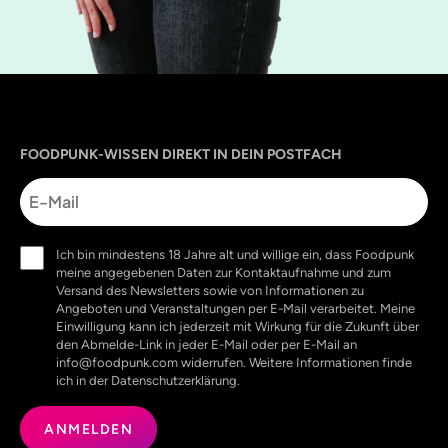
Sprache
utm_source
utm_content
utm_campaign
utm_medium
FOODPUNK-WISSEN DIREKT IN DEIN POSTFACH
E-
Mail
Einwilligung
Ich bin mindestens 18 Jahre alt und willige ein, dass Foodpunk
(erforderlich)
meine angegebenen Daten zur Kontaktaufnahme und zum
Versand des Newsletters sowie von Informationen zu
Angeboten und Veranstaltungen per E-Mail verarbeitet. Meine
Einwilligung kann ich jederzeit mit Wirkung für die Zukunft über
den Abmelde-Link in jeder E-Mail oder per E-Mail an
info@foodpunk.com widerrufen. Weitere Informationen finde
ich in der Datenschutzerklärung.