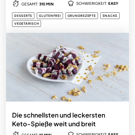
SCHWIERIGKEIT:
EASY
GESAMT:
310 MIN
DESSERTS
GLUTENFREI
GRUNDREZEPTE
SNACKS
VEGETARISCH
Die schnellsten und leckersten
Keto-Spieße weit und breit
SCHWIERIGKEIT:
EASY