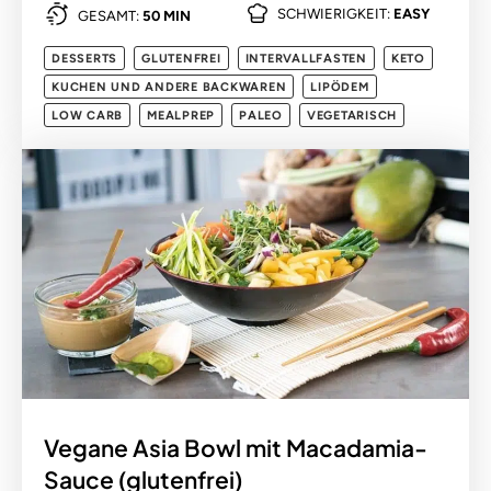
SCHWIERIGKEIT:
EASY
GESAMT:
50 MIN
DESSERTS
GLUTENFREI
INTERVALLFASTEN
KETO
KUCHEN UND ANDERE BACKWAREN
LIPÖDEM
LOW CARB
MEALPREP
PALEO
VEGETARISCH
Vegane Asia Bowl mit Macadamia-
Sauce (glutenfrei)