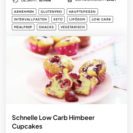
GESAMT:
10 MIN
ABNEHMEN
GLUTENFREI
HAUPTSPEISEN
INTERVALLFASTEN
KETO
LIPÖDEM
LOW CARB
MEALPREP
SNACKS
VEGETARISCH
Schnelle Low Carb Himbeer
Cupcakes