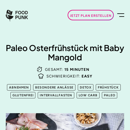
JETZT PLAN ERSTELLEN
Paleo Osterfrühstück mit Baby
Mangold
GESAMT:
15 MINUTEN
SCHWIERIGKEIT:
EASY
ABNEHMEN
BESONDERE ANLÄSSE
DETOX
FRÜHSTÜCK
GLUTENFREI
INTERVALLFASTEN
LOW CARB
PALEO