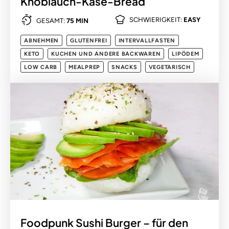
Knoblauch-Käse-Bread
SCHWIERIGKEIT:
EASY
GESAMT:
75 MIN
ABNEHMEN
GLUTENFREI
INTERVALLFASTEN
KETO
KUCHEN UND ANDERE BACKWAREN
LIPÖDEM
LOW CARB
MEALPREP
SNACKS
VEGETARISCH
Foodpunk Sushi Burger – für den