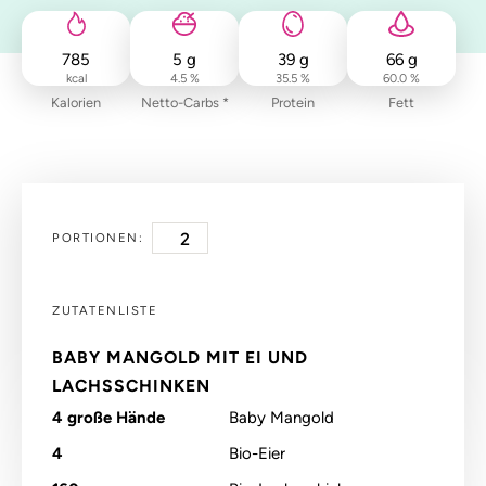
785
5
g
39
g
66
g
kcal
4.5 %
35.5 %
60.0 %
Kalorien
Netto-Carbs *
Protein
Fett
PORTIONEN:
ZUTATENLISTE
BABY MANGOLD MIT EI UND
LACHSSCHINKEN
4
große Hände
Baby Mangold
4
Bio-Eier