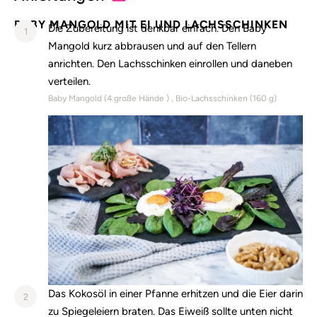
BABY MANGOLD MIT EI UND LACHSSCHINKEN
Die Zubereitung ist denkbar einfach. Den Baby
1
Mangold kurz abbrausen und auf den Tellern
anrichten. Den Lachsschinken einrollen und daneben
verteilen.
Baby Mangold (
4
große Hände )
Bio-Lachsschinken (
160
g)
Das Kokosöl in einer Pfanne erhitzen und die Eier darin
2
zu Spiegeleiern braten. Das Eiweiß sollte unten nicht