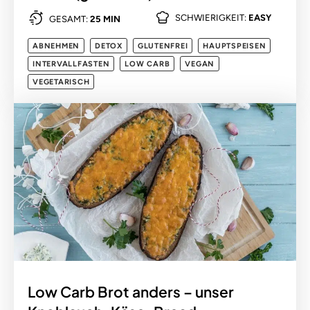
SCHWIERIGKEIT:
EASY
GESAMT:
25 MIN
ABNEHMEN
DETOX
GLUTENFREI
HAUPTSPEISEN
INTERVALLFASTEN
LOW CARB
VEGAN
VEGETARISCH
Low Carb Brot anders – unser