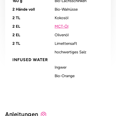
160
g
Bio-Lachsschinken
2
Hände voll
Bio-Walnüsse
2
TL
Kokosöl
2
EL
MCT-Öl
2
EL
Olivenöl
2
TL
Limettensaft
hochwertiges Salz
INFUSED WATER
Ingwer
Bio-Orange
Anleitungen