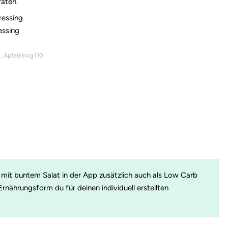
aten.
ressing
essing
)
Apfelessig (
10
i mit buntem Salat in der App zusätzlich auch als Low Carb
nährungsform du für deinen individuell erstellten