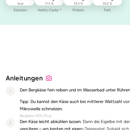
kcal
11.5 %
33.3 %
55.2 %
Kalorien
Netto-Carbs *
Protein
Fett
Anleitungen
Den Bergkäse fein reiben und im Wasserbad unter Rühre
1
Tipp: Du kannst den Käse auch bei mittlerer Wattzahl vors
Mikrowelle schmelzen.
Bergkäse 45% (
75
g)
Den Käse leicht abkühlen lassen. Dann die Eigelbe mit d
2
verrühren – am besten mit einem Teigspatel. Sobald sich 