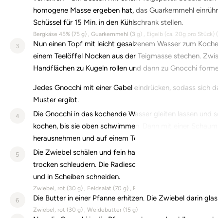
homogene Masse ergeben hat, das Guarkernmehl einrühr
Schüssel für 15 Min. in den Kühlschrank stellen.
Bergkäse 45% (
75
g)
Guarkernmehl (
3
g)
Eigelb (ca. 20g pro Stück) (
Nun einen Topf mit leicht gesalzenem Wasser zum Koche
3
einem Teelöffel Nocken aus der Teigmasse stechen. Zwi
Handflächen zu Kugeln rollen und dann zu Gnocchi forme
Jedes Gnocchi mit einer Gabel eindrücken, sodass sich d
Muster ergibt.
Die Gnocchi in das kochende Wasser gleiten lassen und 
4
kochen, bis sie oben schwimmen. Dann mit einer Schaumk
herausnehmen und auf einem Teller abtropfen lassen.
Die Zwiebel schälen und fein hacken. Den Feldsalat was
5
trocken schleudern. Die Radieschen und die Karotten pu
und in Scheiben schneiden.
Zwiebel, rot (
30
g)
Feldsalat (
70
g)
Radieschen (
100
g)
Karotten (
Die Butter in einer Pfanne erhitzen. Die Zwiebel darin gla
6
Zwiebel, rot (
30
g)
Weidebutter (
15
g)