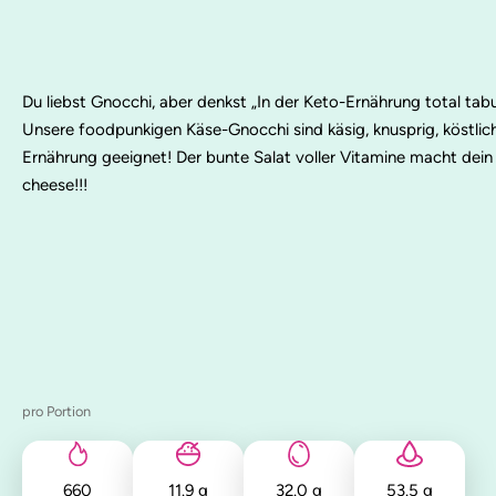
Du liebst Gnocchi, aber denkst „In der Keto-Ernährung total tab
Unsere foodpunkigen Käse-Gnocchi sind käsig, knusprig, köstlic
Ernährung geeignet! Der bunte Salat voller Vitamine macht dein
cheese!!!
pro Portion
660
11.9
g
32.0
g
53.5
g