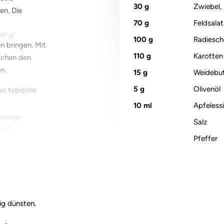
30
g
Zwiebel, 
en. Die
70
g
Feldsalat
40
g)
100
g
Radiesch
n bringen. Mit
110
g
Karotten
schen den
n.
15
g
Weidebut
5
g
Olivenöl
as typische
10
ml
Apfeless
solange
Salz
elle
Pfeffer
chen und
tzen, waschen
110
g)
sig dünsten.