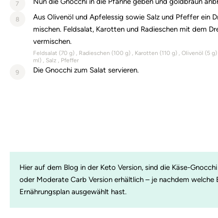
Nun die Gnocchi in die Pfanne geben und goldbraun anbr
7
Aus Olivenöl und Apfelessig sowie Salz und Pfeffer ein D
8
mischen. Feldsalat, Karotten und Radieschen mit dem Dr
vermischen.
Feldsalat (
70
g)
Radieschen (
100
g)
Karotten (
110
g)
Olivenöl (
5
g
ml)
Salz
Pfeffer
Die Gnocchi zum Salat servieren.
9
Hier auf dem Blog in der Keto Version, sind die Käse-Gnocch
oder Moderate Carb Version erhältlich – je nachdem welche Er
Ernährungsplan ausgewählt hast.