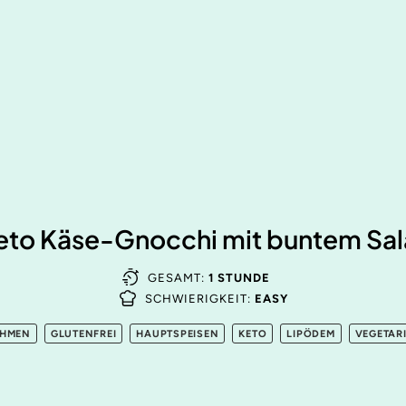
eto Käse-Gnocchi mit buntem Sal
GESAMT:
1 STUNDE
SCHWIERIGKEIT:
EASY
HMEN
GLUTENFREI
HAUPTSPEISEN
KETO
LIPÖDEM
VEGETAR