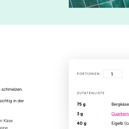
PORTIONEN:
n schmelzen.
ZUTATENLISTE
ichtig in der
75
g
Bergkäs
3
g
Guarker
em Käse
40
g
Eigelb (c
eine