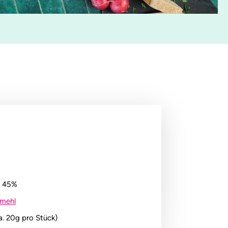
e 45%
nmehl
a. 20g pro Stück)