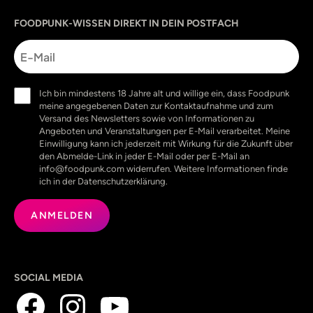
Sprache
utm_source
utm_content
utm_campaign
utm_medium
FOODPUNK-WISSEN DIREKT IN DEIN POSTFACH
E-
Mail
Einwilligung
Ich bin mindestens 18 Jahre alt und willige ein, dass Foodpunk
(erforderlich)
meine angegebenen Daten zur Kontaktaufnahme und zum
Versand des Newsletters sowie von Informationen zu
Angeboten und Veranstaltungen per E-Mail verarbeitet. Meine
Einwilligung kann ich jederzeit mit Wirkung für die Zukunft über
den Abmelde-Link in jeder E-Mail oder per E-Mail an
info@foodpunk.com widerrufen. Weitere Informationen finde
ich in der Datenschutzerklärung.
SOCIAL MEDIA