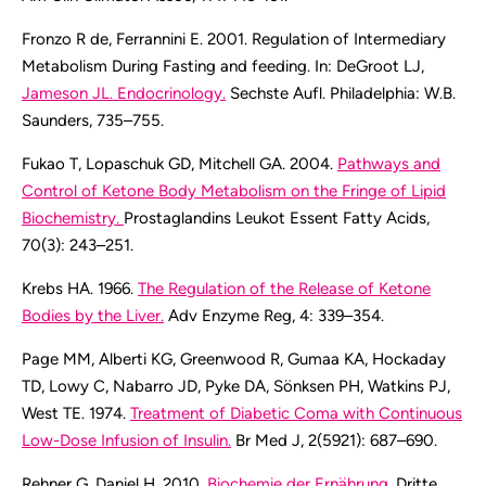
Fronzo R de, Ferrannini E. 2001. Regulation of Intermediary
Metabolism During Fasting and feeding. In: DeGroot LJ,
Jameson JL. Endocrinology.
Sechste Aufl. Philadelphia: W.B.
Saunders, 735–755.
Fukao T, Lopaschuk GD, Mitchell GA. 2004.
Pathways and
Control of Ketone Body Metabolism on the Fringe of Lipid
Biochemistry.
Prostaglandins Leukot Essent Fatty Acids,
70(3): 243–251.
Krebs HA. 1966.
The Regulation of the Release of Ketone
Bodies by the Liver.
Adv Enzyme Reg, 4: 339–354.
Page MM, Alberti KG, Greenwood R, Gumaa KA, Hockaday
TD, Lowy C, Nabarro JD, Pyke DA, Sönksen PH, Watkins PJ,
West TE. 1974.
Treatment of Diabetic Coma with Continuous
Low-Dose Infusion of Insulin.
Br Med J, 2(5921): 687–690.
Rehner G, Daniel H. 2010.
Biochemie der Ernährung.
Dritte