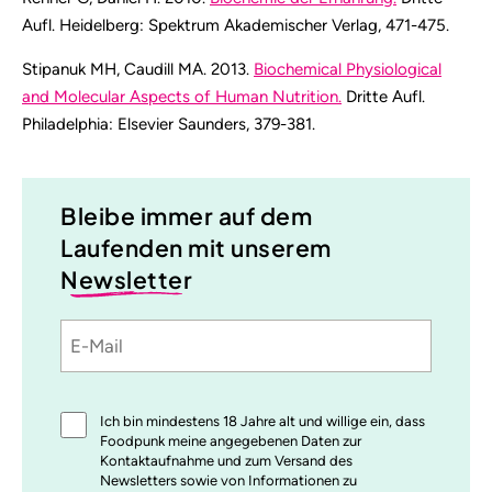
Aufl. Heidelberg: Spektrum Akademischer Verlag, 471-475.
Stipanuk MH, Caudill MA. 2013.
Biochemical Physiological
and Molecular Aspects of Human Nutrition.
Dritte Aufl.
Philadelphia: Elsevier Saunders, 379-381.
Bleibe immer auf dem
Laufenden mit unserem
Newsletter
E-
Sprache
utm_source
utm_medium
utm_content
utm_campaign
Mail
Einwilligung
Ich bin mindestens 18 Jahre alt und willige ein, dass
*
Foodpunk meine angegebenen Daten zur
Kontaktaufnahme und zum Versand des
Newsletters sowie von Informationen zu