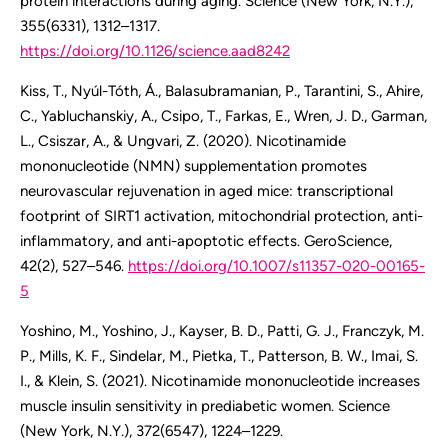
protein interactions during aging. Science (New York, N.Y.),
355(6331), 1312–1317.
https://doi.org/10.1126/science.aad8242
Kiss, T., Nyúl-Tóth, Á., Balasubramanian, P., Tarantini, S., Ahire,
C., Yabluchanskiy, A., Csipo, T., Farkas, E., Wren, J. D., Garman,
L., Csiszar, A., & Ungvari, Z. (2020). Nicotinamide
mononucleotide (NMN) supplementation promotes
neurovascular rejuvenation in aged mice: transcriptional
footprint of SIRT1 activation, mitochondrial protection, anti-
inflammatory, and anti-apoptotic effects. GeroScience,
42(2), 527–546.
https://doi.org/10.1007/s11357-020-00165-
5
Yoshino, M., Yoshino, J., Kayser, B. D., Patti, G. J., Franczyk, M.
P., Mills, K. F., Sindelar, M., Pietka, T., Patterson, B. W., Imai, S.
I., & Klein, S. (2021). Nicotinamide mononucleotide increases
muscle insulin sensitivity in prediabetic women. Science
(New York, N.Y.), 372(6547), 1224–1229.