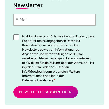
Newsletter
E-
Sprache
utm_source
utm_medium
utm_content
utm_campaign
Mail
Einwilligung
Ich bin mindestens 18 Jahre alt und willige ein, dass
*
Foodpunk meine angegebenen Daten zur
Kontaktaufnahme und zum Versand des
Newsletters sowie von Informationen zu
Angeboten und Veranstaltungen per E-Mail
verarbeitet. Meine Einwilligung kann ich jederzeit
mit Wirkung für die Zukunft über den Abmelde-Link
in jeder E-Mail oder per E-Mail an
info@foodpunk.com widerrufen. Weitere
Informationen finde ich in der
Datenschutzerklärung.
*