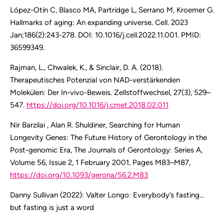
López-Otín C, Blasco MA, Partridge L, Serrano M, Kroemer G.
Hallmarks of aging: An expanding universe. Cell. 2023
Jan;186(2):243-278. DOI: 10.1016/j.cell.2022.11.001. PMID:
36599349.
Rajman, L., Chwalek, K., & Sinclair, D. A. (2018).
Therapeutisches Potenzial von NAD-verstärkenden
Molekülen: Der In-vivo-Beweis. Zellstoffwechsel, 27(3), 529–
547.
https://doi.org/10.1016/j.cmet.2018.02.011
Nir Barzilai , Alan R. Shuldiner, Searching for Human
Longevity Genes: The Future History of Gerontology in the
Post-genomic Era, The Journals of Gerontology: Series A,
Volume 56, Issue 2, 1 February 2001, Pages M83–M87,
https://doi.org/10.1093/gerona/56.2.M83
Danny Sullivan (2022): Valter Longo: Everybody’s fasting…
but fasting is just a word