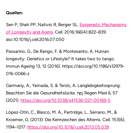
Quellen:
Sen P, Shah PP, Nativio R, Berger SL.
Epigenetic Mechanisms
of Longevity and Aging
. Cell. 2016;166(4):822–839.
doi:10.1016/j.cell.2016.07.050
Passarino, G., De Rango, F. & Montesanto, A. Human
longevity: Genetics or Lifestyle? It takes two to tango.
Immun Ageing 13, 12 (2016). https://doi.org/10.1186/s12979-
016-0066-z
Garmany, A., Yamada, S. & Terzic, A. Langlebigkeitssprung:
Beachten Sie die Gesundheitslücke. npj Regen Med 6, 57
(2021).
https://doi.org/10.1038/s41536-021-00169-5
López-Otín, C., Blasco, M. A., Partridge, L., Serrano, M., &
Kroemer, G. (2013). Die Kennzeichen des Alterns. Cell. 153(6),
1194–1217.
https://doi.org/10.1016/j.cell.2013.05.039