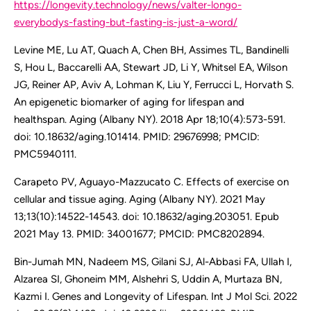
https://longevity.technology/news/valter-longo-
everybodys-fasting-but-fasting-is-just-a-word/
Levine ME, Lu AT, Quach A, Chen BH, Assimes TL, Bandinelli
S, Hou L, Baccarelli AA, Stewart JD, Li Y, Whitsel EA, Wilson
JG, Reiner AP, Aviv A, Lohman K, Liu Y, Ferrucci L, Horvath S.
An epigenetic biomarker of aging for lifespan and
healthspan. Aging (Albany NY). 2018 Apr 18;10(4):573-591.
doi: 10.18632/aging.101414. PMID: 29676998; PMCID:
PMC5940111.
Carapeto PV, Aguayo-Mazzucato C. Effects of exercise on
cellular and tissue aging. Aging (Albany NY). 2021 May
13;13(10):14522-14543. doi: 10.18632/aging.203051. Epub
2021 May 13. PMID: 34001677; PMCID: PMC8202894.
Bin-Jumah MN, Nadeem MS, Gilani SJ, Al-Abbasi FA, Ullah I,
Alzarea SI, Ghoneim MM, Alshehri S, Uddin A, Murtaza BN,
Kazmi I. Genes and Longevity of Lifespan. Int J Mol Sci. 2022