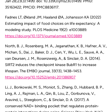
Jan 28;23(3):1499. doi: 10.3390/ijms23031499. PMID:
35163422; PMCID: PMC8836117.
Fadnes LT, Økland JM, Haaland ØA, Johansson KA (2022)
Estimating impact of food choices on life expectancy: A
modeling study. PLOS Medicine 19(2): e1003889.
https://doi.org/10.1371/journal.pmed.1003889
North, B. J., Rosenberg, M. A., Jeganathan, K. B., Hafner, A. V.,
Michan, S., Dai, J., Baker, D. J., Cen, Y., Wu, L. E., Sauve, A. A.,
van Deursen, J. M., Rosenzweig, A., & Sinclair, D. A. (2014).
SIRT2 induces the checkpoint kinase BubR1 to increase
lifespan. The EMBO journal, 33(13), 1438–1453.
https://doi.org/10.15252/embj.201386907
Li, J., Bonkowski, M. S., Moniot, S., Zhang, D., Hubbard, B. P.,
Ling, A. J., Rajman, L. A., Qin, B., Lou, Z., Gorbunova, V.,
Aravind, L., Steegborn, C., & Sinclair, D. A. (2017). A
conserved NAD+ binding pocket that regulates protein-