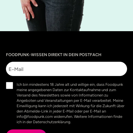
Sprache
utm_source
utm_content
utm_campaign
utm_medium
FOODPUNK-WISSEN DIREKT IN DEIN POSTFACH
E-
Mail
Einwilligung
Ich bin mindestens 18 Jahre alt und willige ein, dass Foodpunk
(erforderlich)
meine angegebenen Daten zur Kontaktaufnahme und zum
Versand des Newsletters sowie von Informationen zu
Angeboten und Veranstaltungen per E-Mail verarbeitet. Meine
Einwilligung kann ich jederzeit mit Wirkung für die Zukunft über
den Abmelde-Link in jeder E-Mail oder per E-Mail an
info@foodpunk.com widerrufen. Weitere Informationen finde
ich in der Datenschutzerklärung.