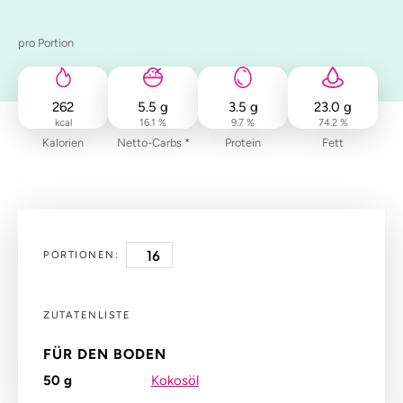
pro Portion
262
5.5
g
3.5
g
23.0
g
kcal
16.1 %
9.7 %
74.2 %
Kalorien
Netto-Carbs *
Protein
Fett
PORTIONEN:
ZUTATENLISTE
FÜR DEN BODEN
50
g
Kokosöl