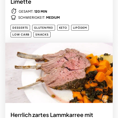
Limette
GESAMT:
120 MIN
SCHWIERIGKEIT:
MEDIUM
DESSERTS
GLUTENFREI
KETO
LIPÖDEM
LOW CARB
SNACKS
Herrlich zartes Lammkarree mit