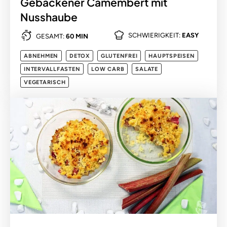
Gebackener Camembert mit
Nusshaube
SCHWIERIGKEIT:
EASY
GESAMT:
60 MIN
ABNEHMEN
DETOX
GLUTENFREI
HAUPTSPEISEN
INTERVALLFASTEN
LOW CARB
SALATE
VEGETARISCH