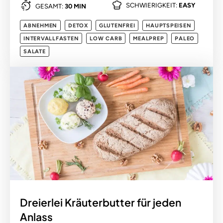
SCHWIERIGKEIT:
EASY
GESAMT:
30 MIN
ABNEHMEN
DETOX
GLUTENFREI
HAUPTSPEISEN
INTERVALLFASTEN
LOW CARB
MEALPREP
PALEO
SALATE
Dreierlei Kräuterbutter für jeden
Anlass