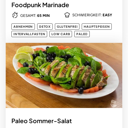
Foodpunk Marinade
SCHWIERIGKEIT:
EASY
GESAMT:
65 MIN
ABNEHMEN
DETOX
GLUTENFREI
HAUPTSPEISEN
INTERVALLFASTEN
LOW CARB
PALEO
Paleo Sommer-Salat