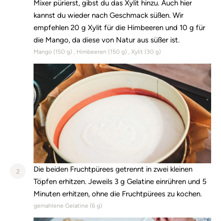
Mixer pürierst, gibst du das Xylit hinzu. Auch hier
kannst du wieder nach Geschmack süßen. Wir
empfehlen 20 g Xylit für die Himbeeren und 10 g für
die Mango, da diese von Natur aus süßer ist.
Mango (
150
g)
Himbeeren (
150
g)
Xylit (
30
g)
Die beiden Fruchtpürees getrennt in zwei kleinen
2
Töpfen erhitzen. Jeweils 3 g Gelatine einrühren und 5
Minuten erhitzen, ohne die Fruchtpürees zu kochen.
gemahlene Gelatine (
6
g)