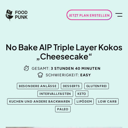
JETZT PLAN ERSTELLEN
No Bake AIP Triple Layer Kokos
„Cheesecake“
GESAMT:
3 STUNDEN 40 MINUTEN
SCHWIERIGKEIT:
EASY
BESONDERE ANLÄSSE
DESSERTS
GLUTENFREI
INTERVALLFASTEN
KETO
KUCHEN UND ANDERE BACKWAREN
LIPÖDEM
LOW CARB
PALEO