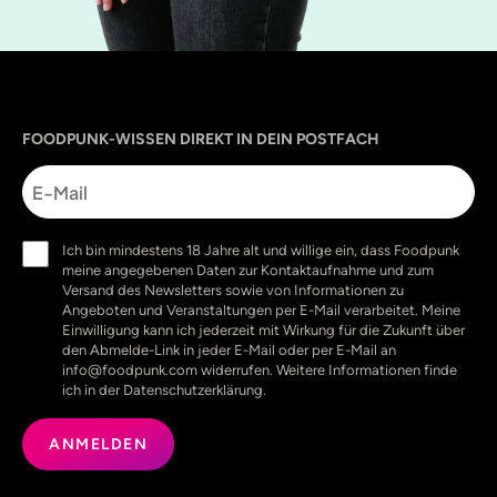
Sprache
utm_source
utm_content
utm_campaign
utm_medium
FOODPUNK-WISSEN DIREKT IN DEIN POSTFACH
E-
Mail
Einwilligung
Ich bin mindestens 18 Jahre alt und willige ein, dass Foodpunk
(erforderlich)
meine angegebenen Daten zur Kontaktaufnahme und zum
Versand des Newsletters sowie von Informationen zu
Angeboten und Veranstaltungen per E-Mail verarbeitet. Meine
Einwilligung kann ich jederzeit mit Wirkung für die Zukunft über
den Abmelde-Link in jeder E-Mail oder per E-Mail an
info@foodpunk.com widerrufen. Weitere Informationen finde
ich in der Datenschutzerklärung.