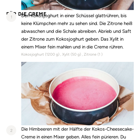
FÜR DIE CREME
Den Kokosjoghurt in einer Schüssel glattrühren, bis
1
keine Klümpchen mehr zu sehen sind. Die Zitrone heiß
abwaschen und die Schale abreiben. Abrieb und Saft
der Zitrone zum Kokosjoghurt geben. Das Xylit in
einem Mixer fein mahlen und in die Creme rühren.
Kokosjoghurt (
1200
g)
Xylit (
50
g)
Zitrone (
1
)
Die Himbeeren mit der Hälfte der Kokos-Cheesecake-
2
Creme in einen Mixer geben. Alles fein pürieren. Du