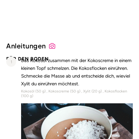
Alle Nährstoffangaben lesen (pro 100g)
Anleitungen
FÜR DEN BODEN
Das Kokosöl zusammen mit der Kokoscreme in einem
1
kleinen Topf schmelzen. Die Kokosflocken einrühren.
Schmecke die Masse ab und entscheide dich, wieviel
Xylit du einrühren möchtest.
Kokosöl (
50
g)
Kokoscreme (
50
g)
Xylit (
20
g)
Kokosflocken
(
100
g)