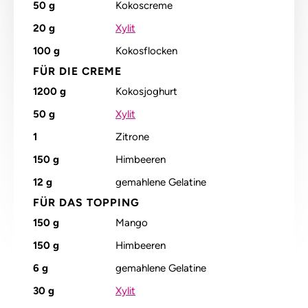
50
g
Kokoscreme
20
g
Xylit
100
g
Kokosflocken
FÜR DIE CREME
1200
g
Kokosjoghurt
50
g
Xylit
1
Zitrone
150
g
Himbeeren
12
g
gemahlene Gelatine
FÜR DAS TOPPING
150
g
Mango
150
g
Himbeeren
6
g
gemahlene Gelatine
30
g
Xylit