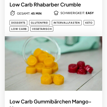
Low Carb Rhabarber Crumble
SCHWIERIGKEIT:
EASY
GESAMT:
45 MIN
DESSERTS
GLUTENFREI
INTERVALLFASTEN
KETO
LOW CARB
VEGETARISCH
Low Carb Gummibärchen Mango-