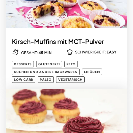
Kirsch-Muffins mit MCT-Pulver
SCHWIERIGKEIT:
EASY
GESAMT:
45 MIN
DESSERTS
GLUTENFREI
KETO
KUCHEN UND ANDERE BACKWAREN
LIPÖDEM
LOW CARB
PALEO
VEGETARISCH