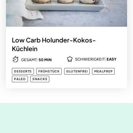
Low Carb Holunder-Kokos-
Küchlein
SCHWIERIGKEIT:
EASY
GESAMT:
50 MIN
DESSERTS
FRÜHSTÜCK
GLUTENFREI
MEALPREP
PALEO
SNACKS