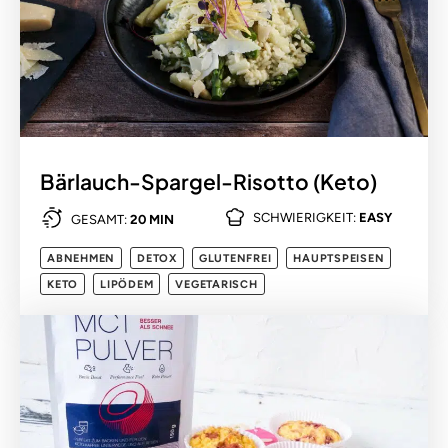
Bärlauch-Spargel-Risotto (Keto)
SCHWIERIGKEIT:
EASY
GESAMT:
20 MIN
ABNEHMEN
DETOX
GLUTENFREI
HAUPTSPEISEN
KETO
LIPÖDEM
VEGETARISCH