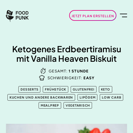
JETZT PLAN ERSTELLEN
Ketogenes Erdbeertiramisu
mit Vanilla Heaven Biskuit
GESAMT:
1 STUNDE
SCHWIERIGKEIT:
EASY
DESSERTS
FRÜHSTÜCK
GLUTENFREI
KETO
KUCHEN UND ANDERE BACKWAREN
LIPÖDEM
LOW CARB
MEALPREP
VEGETARISCH