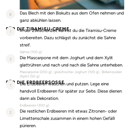
Das Blech mit den Biskuits aus dem Ofen nehmen und
8
ganz abkühlen lassen.
FÜR DIE TIRAMISU-CREME
In der Zwischenzeit kannst du die Tiramisu-Creme
1
vorbereiten. Dazu schlägst du zunächst die Sahne
streif.
Sahne (
100
g)
Die Mascarpone mit dem Joghurt und dem Xylit
2
glattrühren und nach und nach die Sahne unterheben.
Mascarpone (
200
g)
griechischer Joghurt (
100
g)
Birkenzucker
(Xylit) (
50
g)
FÜR DIE ERDBEERSOSSE
Die Erdbeeren waschen und putzen. Lege eine
1
handvoll Erdbeeren für später zur Seite. Diese dienen
dann als Dekoration.
Erdbeeren (
300
g)
Die restlichen Erdbeeren mit etwas Zitronen- oder
2
Limettenschale zusammen in einem hohen Gefäß
pürieren.