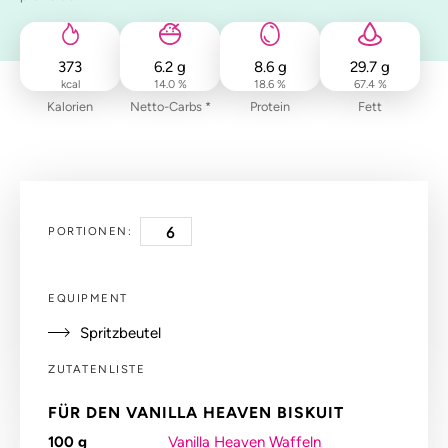
373
6.2
g
8.6
g
29.7
g
kcal
14.0 %
18.6 %
67.4 %
Kalorien
Netto-Carbs *
Protein
Fett
PORTIONEN:
EQUIPMENT
Spritzbeutel
ZUTATENLISTE
FÜR DEN VANILLA HEAVEN BISKUIT
100
g
Vanilla Heaven Waffeln