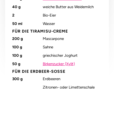
40
g
weiche Butter aus Weidemilch
2
Bio-Eier
50
ml
Wasser
FÜR DIE TIRAMISU-CREME
200
g
Mascarpone
100
g
Sahne
100
g
griechischer Joghurt
50
g
Birkenzucker (Xylit)
FÜR DIE ERDBEER-SOSSE
300
g
Erdbeeren
Zitronen- oder Limettenschale
Alle Nährstoffangaben lesen (pro 100g)