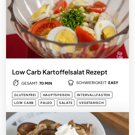
Low Carb Kartoffelsalat Rezept
SCHWIERIGKEIT:
EASY
GESAMT:
70 MIN
GLUTENFREI
HAUPTSPEISEN
INTERVALLFASTEN
LOW CARB
PALEO
SALATE
VEGETARISCH