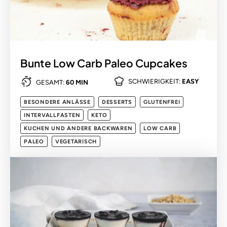
Bunte Low Carb Paleo Cupcakes
SCHWIERIGKEIT:
EASY
GESAMT:
60 MIN
BESONDERE ANLÄSSE
DESSERTS
GLUTENFREI
INTERVALLFASTEN
KETO
KUCHEN UND ANDERE BACKWAREN
LOW CARB
PALEO
VEGETARISCH