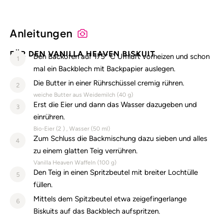
Anleitungen
FÜR DEN VANILLA HEAVEN BISKUIT
Den Backofen auf 175° C Umluft vorheizen und schon
1
mal ein Backblech mit Backpapier auslegen.
Die Butter in einer Rührschüssel cremig rühren.
2
weiche Butter aus Weidemilch (
40
g)
Erst die Eier und dann das Wasser dazugeben und
3
einrühren.
Bio-Eier (
2
)
Wasser (
50
ml)
Zum Schluss die Backmischung dazu sieben und alles
4
zu einem glatten Teig verrühren.
Vanilla Heaven Waffeln (
100
g)
Den Teig in einen Spritzbeutel mit breiter Lochtülle
5
füllen.
Mittels dem Spitzbeutel etwa zeigefingerlange
6
Biskuits auf das Backblech aufspritzen.