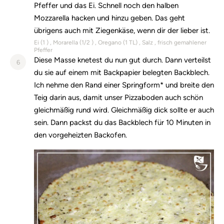
Pfeffer und das Ei. Schnell noch den halben
Mozzarella hacken und hinzu geben. Das geht
übrigens auch mit Ziegenkäse, wenn dir der lieber ist.
Ei (
1
)
Morarella (
1/2
)
Oregano (
1
TL)
Salz
frisch gemahlener
Pfeffer
Diese Masse knetest du nun gut durch. Dann verteilst
6
du sie auf einem mit Backpapier belegten Backblech.
Ich nehme den Rand einer Springform* und breite den
Teig darin aus, damit unser Pizzaboden auch schön
gleichmäßig rund wird. Gleichmäßig dick sollte er auch
sein. Dann packst du das Backblech für 10 Minuten in
den vorgeheizten Backofen.