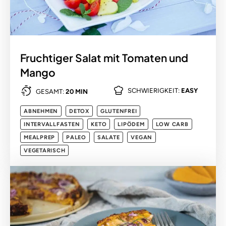
Fruchtiger Salat mit Tomaten und
Mango
SCHWIERIGKEIT:
EASY
GESAMT:
20 MIN
ABNEHMEN
DETOX
GLUTENFREI
INTERVALLFASTEN
KETO
LIPÖDEM
LOW CARB
MEALPREP
PALEO
SALATE
VEGAN
VEGETARISCH