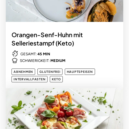
Orangen-Senf-Huhn mit
Selleriestampf (Keto)
GESAMT:
45 MIN
SCHWIERIGKEIT:
MEDIUM
ABNEHMEN
GLUTENFREI
HAUPTSPEISEN
INTERVALLFASTEN
KETO