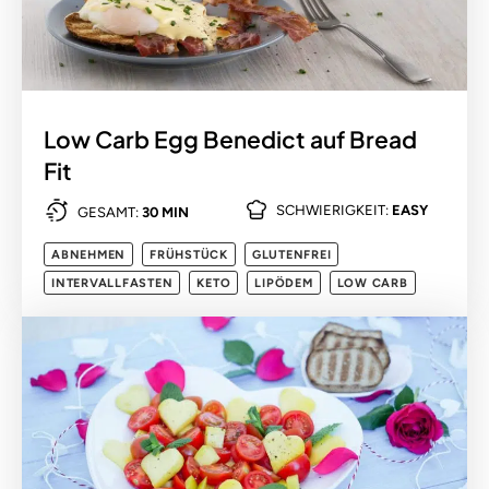
Low Carb Egg Benedict auf Bread
Fit
SCHWIERIGKEIT:
EASY
GESAMT:
30 MIN
ABNEHMEN
FRÜHSTÜCK
GLUTENFREI
INTERVALLFASTEN
KETO
LIPÖDEM
LOW CARB