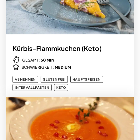
Kürbis-Flammkuchen (Keto)
GESAMT:
50 MIN
SCHWIERIGKEIT:
MEDIUM
ABNEHMEN
GLUTENFREI
HAUPTSPEISEN
INTERVALLFASTEN
KETO