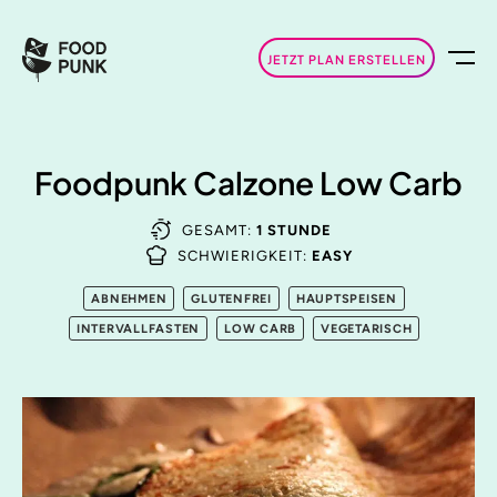
JETZT PLAN ERSTELLEN
Foodpunk Calzone Low Carb
GESAMT:
1 STUNDE
SCHWIERIGKEIT:
EASY
ABNEHMEN
GLUTENFREI
HAUPTSPEISEN
INTERVALLFASTEN
LOW CARB
VEGETARISCH