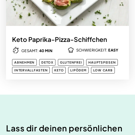
Keto Paprika-Pizza-Schiffchen
SCHWIERIGKEIT:
EASY
GESAMT:
40 MIN
ABNEHMEN
DETOX
GLUTENFREI
HAUPTSPEISEN
INTERVALLFASTEN
KETO
LIPÖDEM
LOW CARB
Lass dir deinen persönlichen