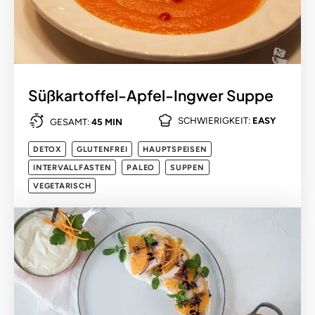
Süßkartoffel-Apfel-Ingwer Suppe
SCHWIERIGKEIT:
EASY
GESAMT:
45 MIN
DETOX
GLUTENFREI
HAUPTSPEISEN
INTERVALLFASTEN
PALEO
SUPPEN
VEGETARISCH