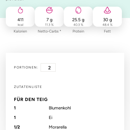
411
7
g
25.5
g
30
g
kcal
11.3 %
40.3 %
48.4 %
Kalorien
Netto-Carbs *
Protein
Fett
PORTIONEN:
ZUTATENLISTE
FÜR DEN TEIG
1
Blumenkohl
1
Ei
1/2
Morarella