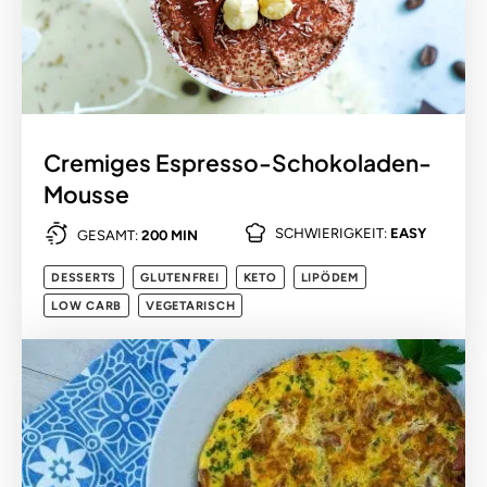
Cremiges Espresso-Schokoladen-
Mousse
SCHWIERIGKEIT:
EASY
GESAMT:
200 MIN
DESSERTS
GLUTENFREI
KETO
LIPÖDEM
LOW CARB
VEGETARISCH