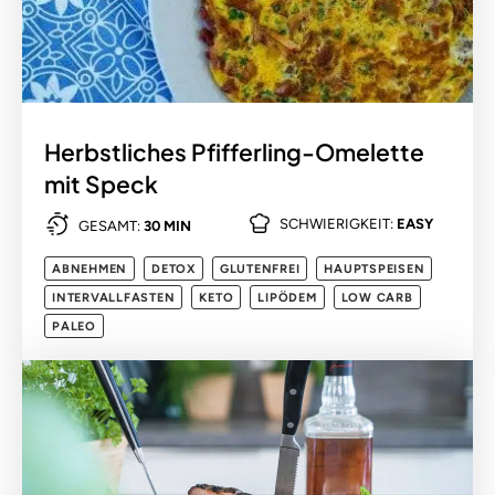
Herbstliches Pfifferling-Omelette
mit Speck
SCHWIERIGKEIT:
EASY
GESAMT:
30 MIN
ABNEHMEN
DETOX
GLUTENFREI
HAUPTSPEISEN
INTERVALLFASTEN
KETO
LIPÖDEM
LOW CARB
PALEO