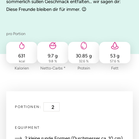
sommerlich süßen Geschmack entfalten… wir sagen dir:
Diese Freunde bleiben dir für immer. 😉
pro Portion
631
9.7
g
30.85
g
53
g
kcal
9.8 %
32.6 %
57.6 %
Kalorien
Netto-Carbs *
Protein
Fett
PORTIONEN:
EQUIPMENT
2 kleine runde Formen (Durchmesser ca. 10 cm)