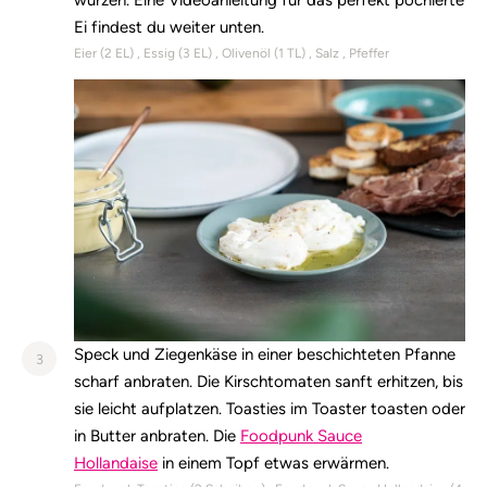
würzen. Eine Videoanleitung für das perfekt pochierte
Ei findest du weiter unten.
Eier (
2
EL)
Essig (
3
EL)
Olivenöl (
1
TL)
Salz
Pfeffer
Speck und Ziegenkäse in einer beschichteten Pfanne
3
scharf anbraten. Die Kirschtomaten sanft erhitzen, bis
sie leicht aufplatzen. Toasties im Toaster toasten oder
in Butter anbraten. Die
Foodpunk Sauce
Hollandaise
in einem Topf etwas erwärmen.