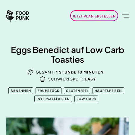
JETZT PLAN ERSTELLEN
Eggs Benedict auf Low Carb
Toasties
GESAMT:
1 STUNDE 10 MINUTEN
SCHWIERIGKEIT:
EASY
ABNEHMEN
FRÜHSTÜCK
GLUTENFREI
HAUPTSPEISEN
INTERVALLFASTEN
LOW CARB