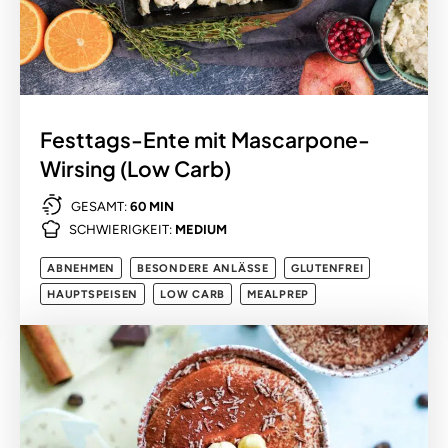
Festtags-Ente mit Mascarpone-
Wirsing (Low Carb)
GESAMT:
60 MIN
SCHWIERIGKEIT:
MEDIUM
ABNEHMEN
BESONDERE ANLÄSSE
GLUTENFREI
HAUPTSPEISEN
LOW CARB
MEALPREP