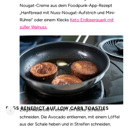
Nougat-Creme aus dem Foodpunk-App-Rezept
„Hanfbread mit Nuss-Nougat-Aufstrich und Mini-
Rührei“ oder einem Klecks
Keto Erdbeerquark mit
süßer Walnuss
.
EGGS BENEDICT AUF LOW CARB TOASTIES
Ziegenkäserolle in etwa 1 cm dicke Scheiben
1
schneiden. Die Avocado entkernen, mit einem Löffel
aus der Schale heben und in Streifen schneiden.