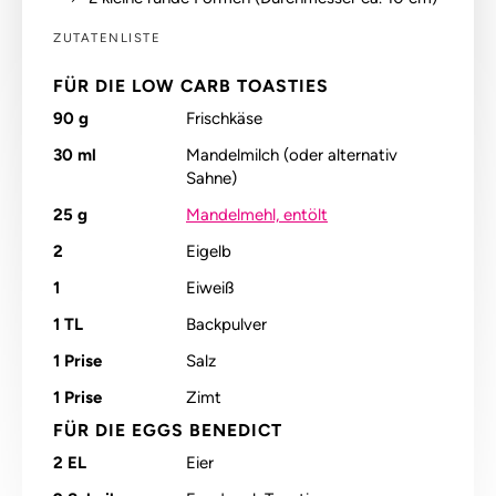
ZUTATENLISTE
FÜR DIE LOW CARB TOASTIES
90
g
Frischkäse
30
ml
Mandelmilch (oder alternativ
Sahne)
25
g
Mandelmehl, entölt
2
Eigelb
1
Eiweiß
1
TL
Backpulver
1
Prise
Salz
1
Prise
Zimt
FÜR DIE EGGS BENEDICT
2
EL
Eier