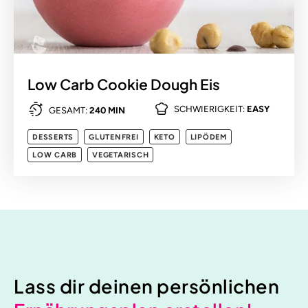
Low Carb Cookie Dough Eis
SCHWIERIGKEIT:
EASY
GESAMT:
240 MIN
DESSERTS
GLUTENFREI
KETO
LIPÖDEM
LOW CARB
VEGETARISCH
Lass dir deinen persönlichen