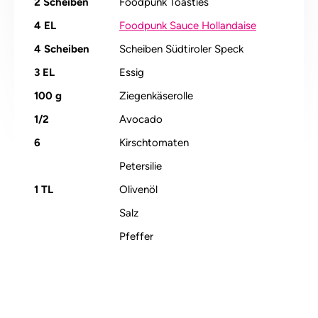
2
Scheiben
Foodpunk Toasties
4
EL
Foodpunk Sauce Hollandaise
4
Scheiben
Scheiben Südtiroler Speck
3
EL
Essig
100
g
Ziegenkäserolle
1/2
Avocado
6
Kirschtomaten
Petersilie
1
TL
Olivenöl
Salz
Pfeffer
Alle Nährstoffangaben lesen (pro 100g)