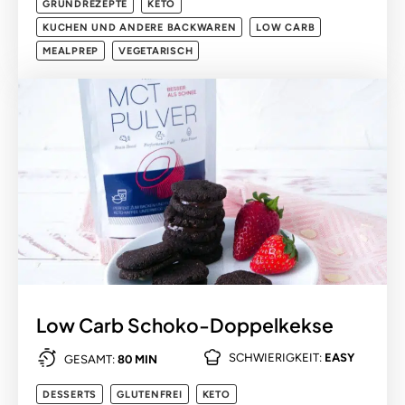
GRUNDREZEPTE
KETO
KUCHEN UND ANDERE BACKWAREN
LOW CARB
MEALPREP
VEGETARISCH
Low Carb Schoko-Doppelkekse
SCHWIERIGKEIT:
EASY
GESAMT:
80 MIN
DESSERTS
GLUTENFREI
KETO