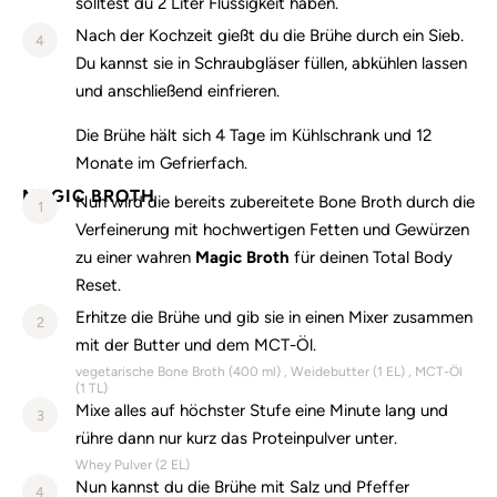
solltest du 2 Liter Flüssigkeit haben.
Nach der Kochzeit gießt du die Brühe durch ein Sieb.
4
Du kannst sie in Schraubgläser füllen, abkühlen lassen
und anschließend einfrieren.
Die Brühe hält sich 4 Tage im Kühlschrank und 12
Monate im Gefrierfach.
MAGIC BROTH
Nun wird die bereits zubereitete Bone Broth durch die
1
Verfeinerung mit hochwertigen Fetten und Gewürzen
zu einer wahren
Magic Broth
für deinen Total Body
Reset.
Erhitze die Brühe und gib sie in einen Mixer zusammen
2
mit der Butter und dem MCT-Öl.
vegetarische Bone Broth (
400
ml)
Weidebutter (
1
EL)
MCT-Öl
(
1
TL)
Mixe alles auf höchster Stufe eine Minute lang und
3
rühre dann nur kurz das Proteinpulver unter.
Whey Pulver (
2
EL)
Nun kannst du die Brühe mit Salz und Pfeffer
4