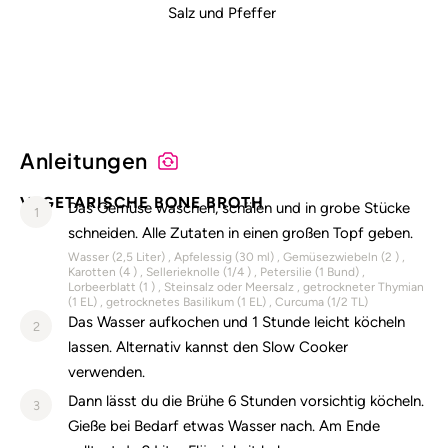
Salz und Pfeffer
Anleitungen
VEGETARISCHE BONE BROTH
Das Gemüse waschen, schälen und in grobe Stücke
1
schneiden. Alle Zutaten in einen großen Topf geben.
Wasser (
2,5
Liter)
Apfelessig (
30
ml)
Gemüsezwiebeln (
2
)
Karotten (
4
)
Sellerieknolle (
1/4
)
Petersilie (
1
Bund)
Lorbeerblatt (
1
)
Steinsalz oder Meersalz
getrockneter Thymian
(
1
EL)
getrocknetes Basilikum (
1
EL)
Curcuma (
1/2
TL)
Das Wasser aufkochen und 1 Stunde leicht köcheln
2
lassen. Alternativ kannst den Slow Cooker
verwenden.
Dann lässt du die Brühe 6 Stunden vorsichtig köcheln.
3
Gieße bei Bedarf etwas Wasser nach. Am Ende