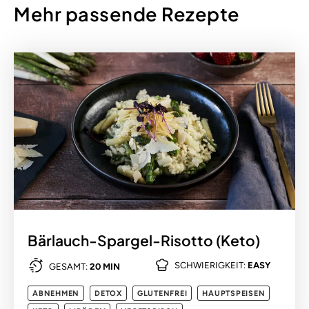
Mehr passende Rezepte
Bärlauch-Spargel-Risotto (Keto)
SCHWIERIGKEIT:
EASY
GESAMT:
20 MIN
ABNEHMEN
DETOX
GLUTENFREI
HAUPTSPEISEN