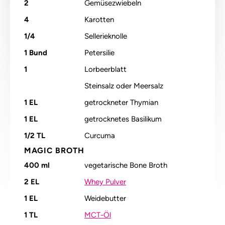
2
Gemüsezwiebeln
4
Karotten
1/4
Sellerieknolle
1
Bund
Petersilie
1
Lorbeerblatt
Steinsalz oder Meersalz
1
EL
getrockneter Thymian
1
EL
getrocknetes Basilikum
1/2
TL
Curcuma
MAGIC BROTH
400
ml
vegetarische Bone Broth
2
EL
Whey Pulver
1
EL
Weidebutter
1
TL
MCT-Öl