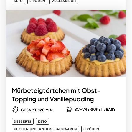
KETO
LIPÖDEM
VEGETARISCH
Mürbeteigtörtchen mit Obst-
Topping und Vanillepudding
SCHWIERIGKEIT:
EASY
GESAMT:
120 MIN
DESSERTS
KETO
KUCHEN UND ANDERE BACKWAREN
LIPÖDEM