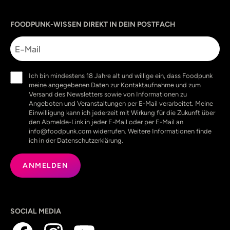
Sprache
utm_source
utm_content
utm_campaign
utm_medium
FOODPUNK-WISSEN DIREKT IN DEIN POSTFACH
E-
Mail
Einwilligung
Ich bin mindestens 18 Jahre alt und willige ein, dass Foodpunk
(erforderlich)
meine angegebenen Daten zur Kontaktaufnahme und zum
Versand des Newsletters sowie von Informationen zu
Angeboten und Veranstaltungen per E-Mail verarbeitet. Meine
Einwilligung kann ich jederzeit mit Wirkung für die Zukunft über
den Abmelde-Link in jeder E-Mail oder per E-Mail an
info@foodpunk.com widerrufen. Weitere Informationen finde
ich in der Datenschutzerklärung.
SOCIAL MEDIA