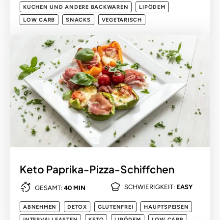
KUCHEN UND ANDERE BACKWAREN
LIPÖDEM
LOW CARB
SNACKS
VEGETARISCH
Keto Paprika-Pizza-Schiffchen
SCHWIERIGKEIT:
EASY
GESAMT:
40 MIN
ABNEHMEN
DETOX
GLUTENFREI
HAUPTSPEISEN
INTERVALLFASTEN
KETO
LIPÖDEM
LOW CARB