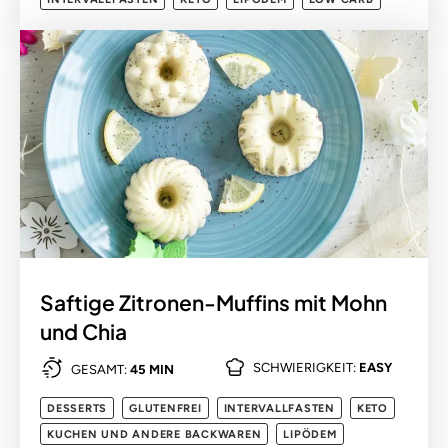
Saftige Zitronen-Muffins mit Mohn
und Chia
SCHWIERIGKEIT:
EASY
GESAMT:
45 MIN
DESSERTS
GLUTENFREI
INTERVALLFASTEN
KETO
KUCHEN UND ANDERE BACKWAREN
LIPÖDEM