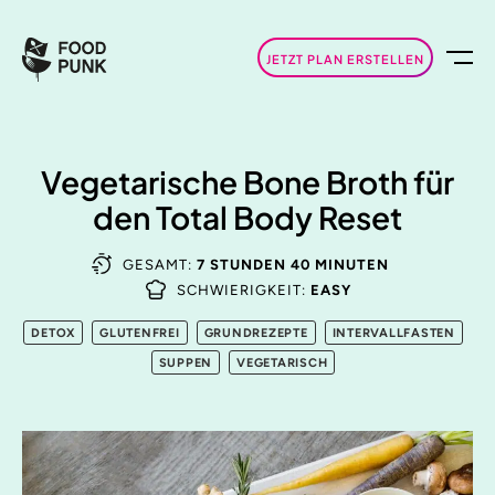
JETZT PLAN ERSTELLEN
Vegetarische Bone Broth für
den Total Body Reset
GESAMT:
7 STUNDEN 40 MINUTEN
SCHWIERIGKEIT:
EASY
DETOX
GLUTENFREI
GRUNDREZEPTE
INTERVALLFASTEN
SUPPEN
VEGETARISCH