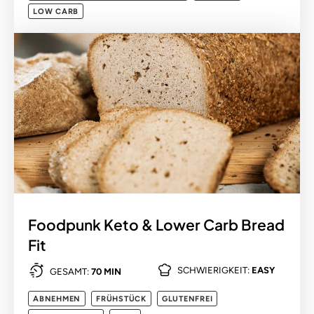
LOW CARB
Foodpunk Keto & Lower Carb Bread
Fit
SCHWIERIGKEIT:
EASY
GESAMT:
70 MIN
ABNEHMEN
FRÜHSTÜCK
GLUTENFREI