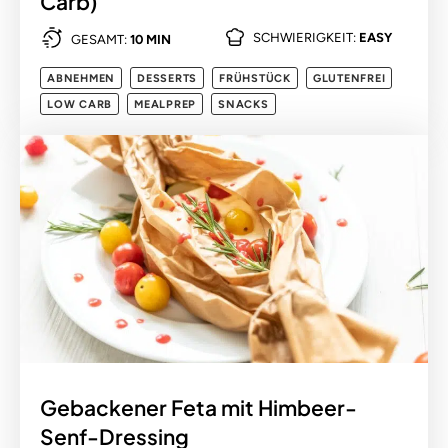
Carb)
SCHWIERIGKEIT:
EASY
GESAMT:
10 MIN
ABNEHMEN
DESSERTS
FRÜHSTÜCK
GLUTENFREI
LOW CARB
MEALPREP
SNACKS
Gebackener Feta mit Himbeer-
Senf-Dressing