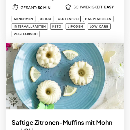
SCHWIERIGKEIT:
EASY
GESAMT:
50 MIN
ABNEHMEN
DETOX
GLUTENFREI
HAUPTSPEISEN
INTERVALLFASTEN
KETO
LIPÖDEM
LOW CARB
VEGETARISCH
Saftige Zitronen-Muffins mit Mohn