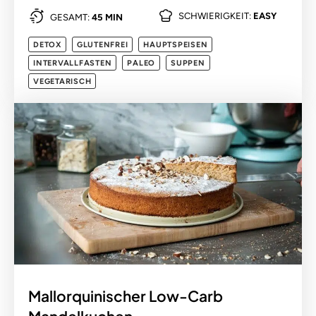
SCHWIERIGKEIT:
EASY
GESAMT:
45 MIN
DETOX
GLUTENFREI
HAUPTSPEISEN
INTERVALLFASTEN
PALEO
SUPPEN
VEGETARISCH
Mallorquinischer Low-Carb