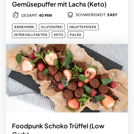
Gemüsepuffer mit Lachs (Keto)
SCHWIERIGKEIT:
EASY
GESAMT:
40 MIN
ABNEHMEN
GLUTENFREI
HAUPTSPEISEN
INTERVALLFASTEN
KETO
PALEO
Foodpunk Schoko Trüffel (Low