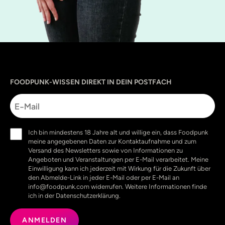
Sprache
utm_source
utm_content
utm_campaign
utm_medium
FOODPUNK-WISSEN DIREKT IN DEIN POSTFACH
E-
Mail
Einwilligung
Ich bin mindestens 18 Jahre alt und willige ein, dass Foodpunk
(erforderlich)
meine angegebenen Daten zur Kontaktaufnahme und zum
Versand des Newsletters sowie von Informationen zu
Angeboten und Veranstaltungen per E-Mail verarbeitet. Meine
Einwilligung kann ich jederzeit mit Wirkung für die Zukunft über
den Abmelde-Link in jeder E-Mail oder per E-Mail an
info@foodpunk.com widerrufen. Weitere Informationen finde
ich in der Datenschutzerklärung.