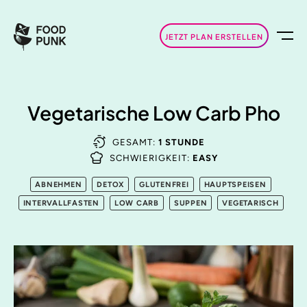
JETZT PLAN ERSTELLEN
Vegetarische Low Carb Pho
GESAMT:
1 STUNDE
SCHWIERIGKEIT:
EASY
ABNEHMEN
DETOX
GLUTENFREI
HAUPTSPEISEN
INTERVALLFASTEN
LOW CARB
SUPPEN
VEGETARISCH