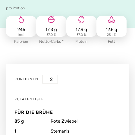
pro Portion
246
17.3
g
17.9
g
12.6
g
kcal
37.0 %
37.0 %
26.1 %
Kalorien
Netto-Carbs *
Protein
Fett
PORTIONEN:
ZUTATENLISTE
FÜR DIE BRÜHE
85
g
Rote Zwiebel
1
Sternanis