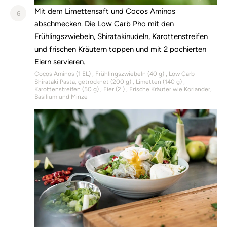
Mit dem Limettensaft und Cocos Aminos
6
abschmecken. Die Low Carb Pho mit den
Frühlingszwiebeln, Shiratakinudeln, Karottenstreifen
und frischen Kräutern toppen und mit 2 pochierten
Eiern servieren.
Cocos Aminos (
1
EL)
Frühlingszwiebeln (
40
g)
Low Carb
Shirataki Pasta, getrocknet (
200
g)
Limetten (
140
g)
Karottenstreifen (
50
g)
Eier (
2
)
Frische Kräuter wie Koriander,
Basilium und Minze