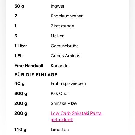
50
g
Ingwer
2
Knoblauchzehen
1
Zimtstange
5
Nelken
1
Liter
Gemüsebrühe
1
EL
Cocos Aminos
Eine Handvoll
Koriander
FÜR DIE EINLAGE
40
g
Frühlingszwiebeln
800
g
Pak Choi
200
g
Shiitake Pilze
200
g
Low Carb Shirataki Pasta,
getrocknet
140
g
Limetten