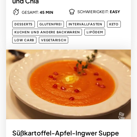
und Chia
SCHWIERIGKEIT:
EASY
GESAMT:
45 MIN
DESSERTS
GLUTENFREI
INTERVALLFASTEN
KETO
KUCHEN UND ANDERE BACKWAREN
LIPÖDEM
LOW CARB
VEGETARISCH
Süßkartoffel-Apfel-Ingwer Suppe