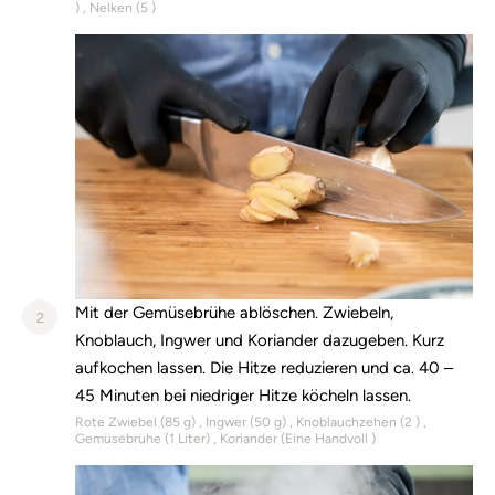
)
Nelken (
5
)
Mit der Gemüsebrühe ablöschen. Zwiebeln,
2
Knoblauch, Ingwer und Koriander dazugeben. Kurz
aufkochen lassen. Die Hitze reduzieren und ca. 40 –
45 Minuten bei niedriger Hitze köcheln lassen.
Rote Zwiebel (
85
g)
Ingwer (
50
g)
Knoblauchzehen (
2
)
Gemüsebrühe (
1
Liter)
Koriander (
Eine Handvoll
)