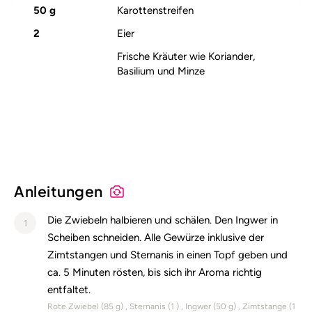
50
g
Karottenstreifen
2
Eier
Frische Kräuter wie Koriander,
Basilium und Minze
Alle Nährstoffangaben lesen (pro 100g)
Anleitungen
Die Zwiebeln halbieren und schälen. Den Ingwer in
1
Scheiben schneiden. Alle Gewürze inklusive der
Zimtstangen und Sternanis in einen Topf geben und
ca. 5 Minuten rösten, bis sich ihr Aroma richtig
entfaltet.
Rote Zwiebel (
85
g)
Sternanis (
1
)
Ingwer (
50
g)
Zimtstange (
1