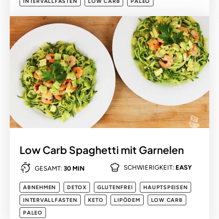
INTERVALLFASTEN
LOW CARB
PALEO
Low Carb Spaghetti mit Garnelen
SCHWIERIGKEIT:
EASY
GESAMT:
30 MIN
ABNEHMEN
DETOX
GLUTENFREI
HAUPTSPEISEN
INTERVALLFASTEN
KETO
LIPÖDEM
LOW CARB
PALEO