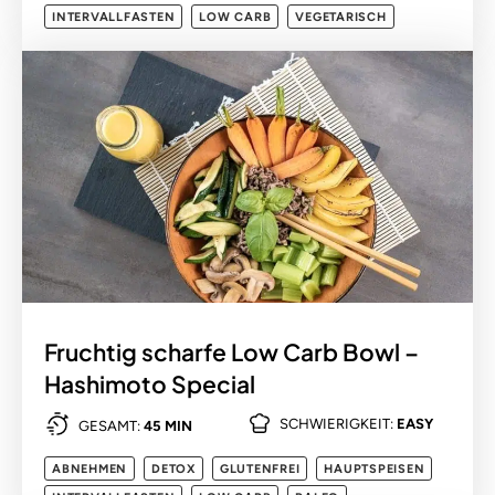
INTERVALLFASTEN
LOW CARB
VEGETARISCH
Fruchtig scharfe Low Carb Bowl –
Hashimoto Special
SCHWIERIGKEIT:
EASY
GESAMT:
45 MIN
ABNEHMEN
DETOX
GLUTENFREI
HAUPTSPEISEN