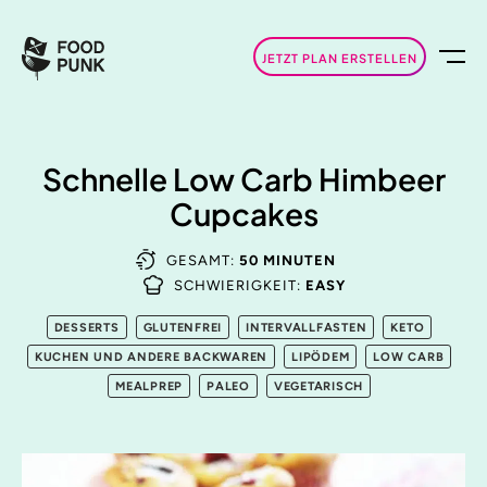
JETZT PLAN ERSTELLEN
Schnelle Low Carb Himbeer
Cupcakes
GESAMT:
50 MINUTEN
SCHWIERIGKEIT:
EASY
DESSERTS
GLUTENFREI
INTERVALLFASTEN
KETO
KUCHEN UND ANDERE BACKWAREN
LIPÖDEM
LOW CARB
MEALPREP
PALEO
VEGETARISCH