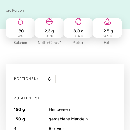
pro Portion
180
2.6
g
8.0
g
12.5
g
kcal
9.1 %
36.4 %
54.5 %
Kalorien
Netto-Carbs *
Protein
Fett
PORTIONEN:
ZUTATENLISTE
150
g
Himbeeren
150
g
gemahlene Mandeln
4
Bio-Eier