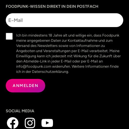
Sprache
utm_source
utm_content
utm_campaign
utm_medium
FOODPUNK-WISSEN DIREKT IN DEIN POSTFACH
E-
Mail
Einwilligung
Ich bin mindestens 18 Jahre alt und willige ein, dass Foodpunk
(erforderlich)
meine angegebenen Daten zur Kontaktaufnahme und zum
Versand des Newsletters sowie von Informationen zu
Angeboten und Veranstaltungen per E-Mail verarbeitet. Meine
Einwilligung kann ich jederzeit mit Wirkung für die Zukunft über
den Abmelde-Link in jeder E-Mail oder per E-Mail an
info@foodpunk.com widerrufen. Weitere Informationen finde
ich in der Datenschutzerklärung.
SOCIAL MEDIA