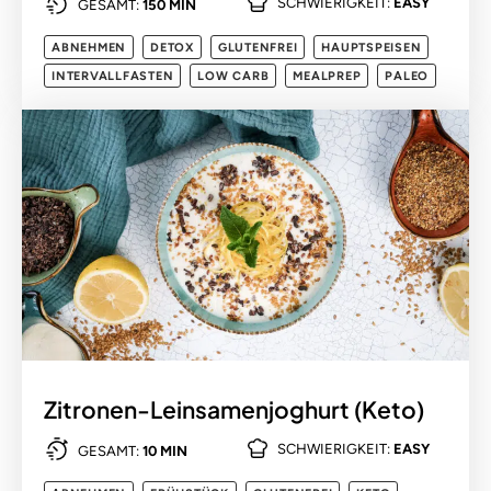
SCHWIERIGKEIT:
EASY
GESAMT:
150 MIN
ABNEHMEN
DETOX
GLUTENFREI
HAUPTSPEISEN
INTERVALLFASTEN
LOW CARB
MEALPREP
PALEO
Zitronen-Leinsamenjoghurt (Keto)
SCHWIERIGKEIT:
EASY
GESAMT:
10 MIN