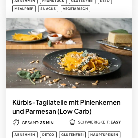
ABNEHMEN
FRÜHSTÜCK
GLUTENFREI
KETO
MEALPREP
SNACKS
VEGETARISCH
Kürbis-Tagliatelle mit Pinienkernen
und Parmesan (Low Carb)
SCHWIERIGKEIT:
EASY
GESAMT:
25 MIN
ABNEHMEN
DETOX
GLUTENFREI
HAUPTSPEISEN