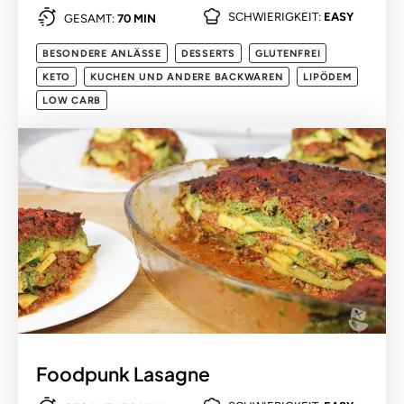
SCHWIERIGKEIT:
EASY
GESAMT:
70 MIN
BESONDERE ANLÄSSE
DESSERTS
GLUTENFREI
KETO
KUCHEN UND ANDERE BACKWAREN
LIPÖDEM
LOW CARB
Foodpunk Lasagne