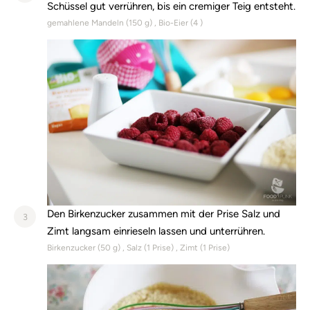
Schüssel gut verrühren, bis ein cremiger Teig entsteht.
gemahlene Mandeln (
150
g)
Bio-Eier (
4
)
Den Birkenzucker zusammen mit der Prise Salz und
3
Zimt langsam einrieseln lassen und unterrühren.
Birkenzucker (
50
g)
Salz (
1
Prise)
Zimt (
1
Prise)