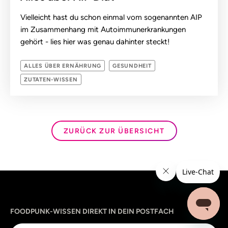
Vielleicht hast du schon einmal vom sogenannten AIP
im Zusammenhang mit Autoimmunerkrankungen
gehört - lies hier was genau dahinter steckt!
ALLES ÜBER ERNÄHRUNG
GESUNDHEIT
ZUTATEN-WISSEN
ZURÜCK ZUR ÜBERSICHT
Sprache
utm_source
utm_content
utm_campaign
utm_medium
FOODPUNK-WISSEN DIREKT IN DEIN POSTFACH
E-