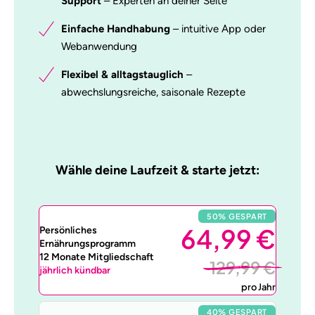
Support
– Experten an deiner Seite
Einfache Handhabung
– intuitive App oder
Webanwendung
Flexibel & alltagstauglich
–
abwechslungsreiche, saisonale Rezepte
Wähle deine Laufzeit & starte jetzt:
50% GESPART
64,99 €
Persönliches
Ernährungsprogramm
12 Monate Mitgliedschaft
129,99 €
jährlich kündbar
pro Jahr
40% GESPART