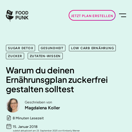
JETZT PLAN ERSTELLEN
SUGAR DETOX
GESUNDHEIT
LOW CARB ERNÄHRUNG
ZUCKER
ZUTATEN-WISSEN
Warum du deinen
Ernährunsgplan zuckerfrei
gestalten solltest
Geschrieben von
Magdalena Koller
8 Minuten Lesezeit
15. Januar 2018
zuletzt aktualisiert am 23. September 2025 von Kimberly Werner