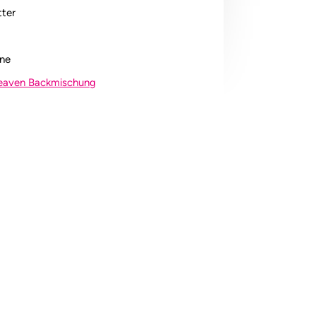
ter
one
Heaven Backmischung