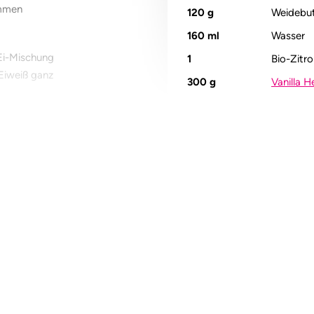
ammen
120
g
Weidebut
160
ml
Wasser
Ei-Mischung
1
Bio-Zitr
 Eiweiß ganz
300
g
Vanilla 
 Minuten