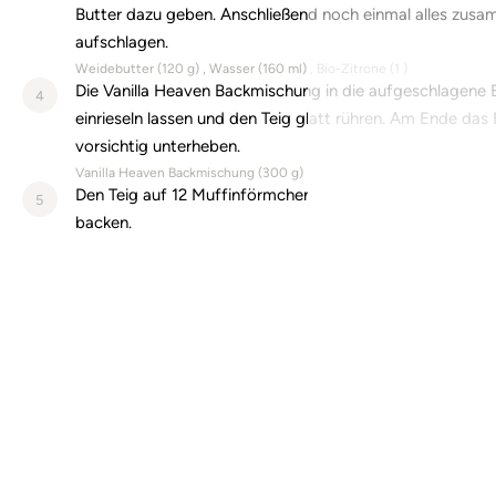
Butter dazu geben. Anschließend noch einmal alles zus
aufschlagen.
Weidebutter (
120
g)
Wasser (
160
ml)
Bio-Zitrone (
1
)
Die Vanilla Heaven Backmischung in die aufgeschlagene 
4
einrieseln lassen und den Teig glatt rühren. Am Ende das
vorsichtig unterheben.
Vanilla Heaven Backmischung (
300
g)
Den Teig auf 12 Muffinförmchen aufteilen und für 25-30
5
backen.