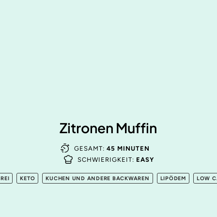
Zitronen Muffin
GESAMT:
45 MINUTEN
SCHWIERIGKEIT:
EASY
REI
KETO
KUCHEN UND ANDERE BACKWAREN
LIPÖDEM
LOW C