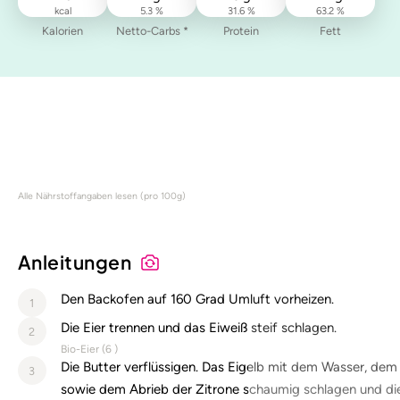
kcal
5.3 %
31.6 %
63.2 %
Kalorien
Netto-Carbs *
Protein
Fett
Alle Nährstoffangaben lesen (pro 100g)
Anleitungen
Den Backofen auf 160 Grad Umluft vorheizen.
1
Die Eier trennen und das Eiweiß steif schlagen.
2
Bio-Eier (
6
)
Die Butter verflüssigen. Das Eigelb mit dem Wasser, dem
3
sowie dem Abrieb der Zitrone schaumig schlagen und die