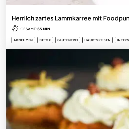
Herrlich zartes Lammkarree mit Foodpu
GESAMT:
65 MIN
ABNEHMEN
DETOX
GLUTENFREI
HAUPTSPEISEN
INTER