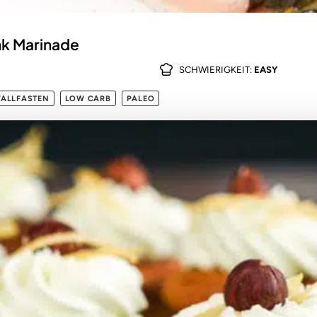
nk Marinade
SCHWIERIGKEIT:
EASY
VALLFASTEN
LOW CARB
PALEO