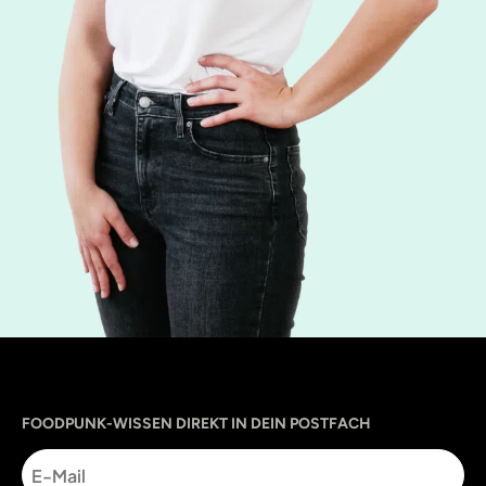
Sprache
utm_source
utm_content
utm_campaign
utm_medium
FOODPUNK-WISSEN DIREKT IN DEIN POSTFACH
E-
Mail