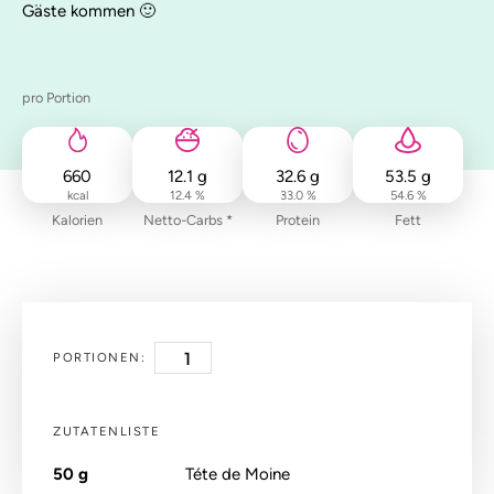
Gäste kommen 🙂
pro Portion
660
12.1
g
32.6
g
53.5
g
kcal
12.4 %
33.0 %
54.6 %
Kalorien
Netto-Carbs *
Protein
Fett
PORTIONEN:
ZUTATENLISTE
50
g
Téte de Moine