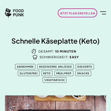
JETZT PLAN ERSTELLEN
Schnelle Käseplatte (Keto)
GESAMT:
10 MINUTEN
SCHWIERIGKEIT:
EASY
ABNEHMEN
BESONDERE ANLÄSSE
DESSERTS
GLUTENFREI
KETO
MEALPREP
SNACKS
VEGETARISCH