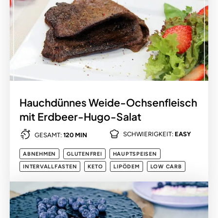
Hauchdünnes Weide-Ochsenfleisch
mit Erdbeer-Hugo-Salat
SCHWIERIGKEIT:
EASY
GESAMT:
120 MIN
ABNEHMEN
GLUTENFREI
HAUPTSPEISEN
INTERVALLFASTEN
KETO
LIPÖDEM
LOW CARB