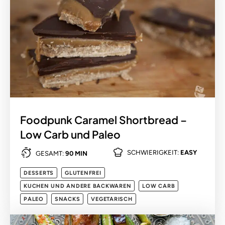
Foodpunk Caramel Shortbread –
Low Carb und Paleo
SCHWIERIGKEIT:
EASY
GESAMT:
90 MIN
DESSERTS
GLUTENFREI
KUCHEN UND ANDERE BACKWAREN
LOW CARB
PALEO
SNACKS
VEGETARISCH