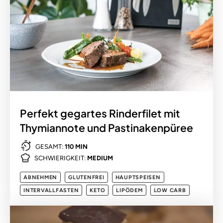
Perfekt gegartes Rinderfilet mit
Thymiannote und Pastinakenpüree
GESAMT:
110 MIN
SCHWIERIGKEIT:
MEDIUM
ABNEHMEN
GLUTENFREI
HAUPTSPEISEN
INTERVALLFASTEN
KETO
LIPÖDEM
LOW CARB