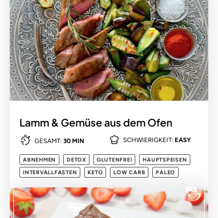
Lamm & Gemüse aus dem Ofen
SCHWIERIGKEIT:
EASY
GESAMT:
30 MIN
ABNEHMEN
DETOX
GLUTENFREI
HAUPTSPEISEN
INTERVALLFASTEN
KETO
LOW CARB
PALEO