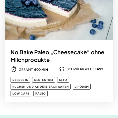
No Bake Paleo „Cheesecake“ ohne
Milchprodukte
SCHWIERIGKEIT:
EASY
GESAMT:
600 MIN
DESSERTS
GLUTENFREI
KETO
KUCHEN UND ANDERE BACKWAREN
LIPÖDEM
LOW CARB
PALEO