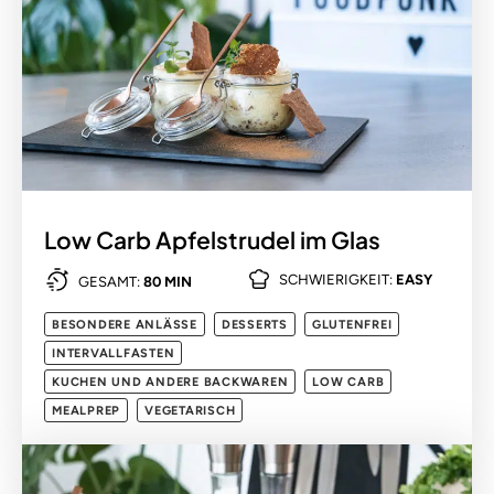
Low Carb Apfelstrudel im Glas
SCHWIERIGKEIT:
EASY
GESAMT:
80 MIN
BESONDERE ANLÄSSE
DESSERTS
GLUTENFREI
INTERVALLFASTEN
KUCHEN UND ANDERE BACKWAREN
LOW CARB
MEALPREP
VEGETARISCH