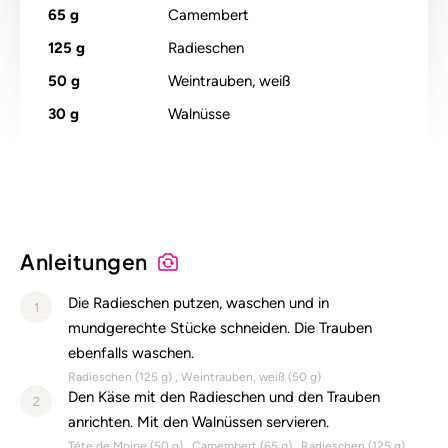
65
g
Camembert
125
g
Radieschen
50
g
Weintrauben, weiß
30
g
Walnüsse
Anleitungen
Die Radieschen putzen, waschen und in
1
mundgerechte Stücke schneiden. Die Trauben
ebenfalls waschen.
Radieschen (
125
g)
Weintrauben, weiß (
50
g)
Den Käse mit den Radieschen und den Trauben
2
anrichten. Mit den Walnüssen servieren.
Téte de Moine (
50
g)
Camembert (
65
g)
Radieschen (
125
g)