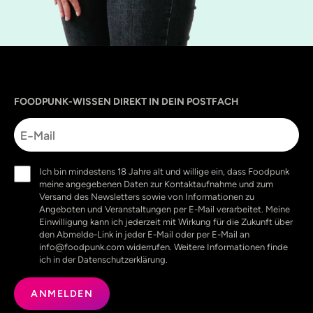
Sprache
utm_source
utm_content
utm_campaign
utm_medium
FOODPUNK-WISSEN DIREKT IN DEIN POSTFACH
E-
Mail
Einwilligung
Ich bin mindestens 18 Jahre alt und willige ein, dass Foodpunk
(erforderlich)
meine angegebenen Daten zur Kontaktaufnahme und zum
Versand des Newsletters sowie von Informationen zu
Angeboten und Veranstaltungen per E-Mail verarbeitet. Meine
Einwilligung kann ich jederzeit mit Wirkung für die Zukunft über
den Abmelde-Link in jeder E-Mail oder per E-Mail an
info@foodpunk.com widerrufen. Weitere Informationen finde
ich in der Datenschutzerklärung.