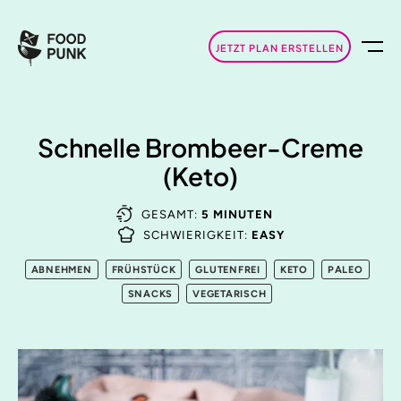
JETZT PLAN ERSTELLEN
Schnelle Brombeer-Creme
(Keto)
GESAMT:
5 MINUTEN
SCHWIERIGKEIT:
EASY
ABNEHMEN
FRÜHSTÜCK
GLUTENFREI
KETO
PALEO
SNACKS
VEGETARISCH