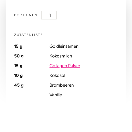
PORTIONEN:
ZUTATENLISTE
15
g
Goldleinsamen
50
g
Kokosmilch
15
g
Collagen Pulver
10
g
Kokosöl
45
g
Brombeeren
Vanille