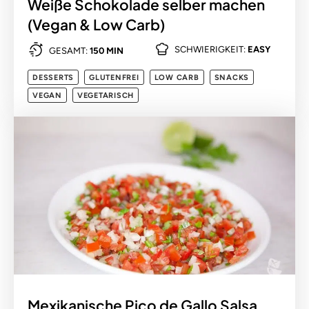
Weiße Schokolade selber machen
(Vegan & Low Carb)
SCHWIERIGKEIT:
EASY
GESAMT:
150 MIN
DESSERTS
GLUTENFREI
LOW CARB
SNACKS
VEGAN
VEGETARISCH
Mexikanische Pico de Gallo Salsa