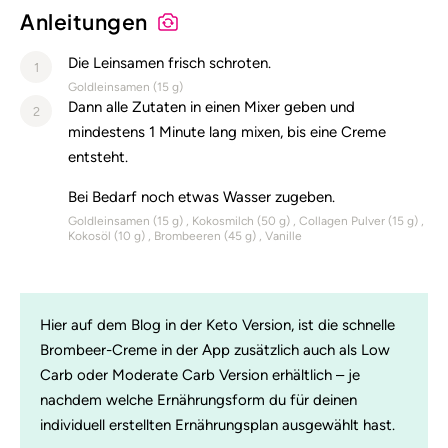
Anleitungen
Die Leinsamen frisch schroten.
1
Goldleinsamen (
15
g)
Dann alle Zutaten in einen Mixer geben und
2
mindestens 1 Minute lang mixen, bis eine Creme
entsteht.
Bei Bedarf noch etwas Wasser zugeben.
Goldleinsamen (
15
g)
Kokosmilch (
50
g)
Collagen Pulver (
15
g)
Kokosöl (
10
g)
Brombeeren (
45
g)
Vanille
Hier auf dem Blog in der Keto Version, ist die schnelle
Brombeer-Creme in der App zusätzlich auch als Low
Carb oder Moderate Carb Version erhältlich – je
nachdem welche Ernährungsform du für deinen
individuell erstellten Ernährungsplan ausgewählt hast.