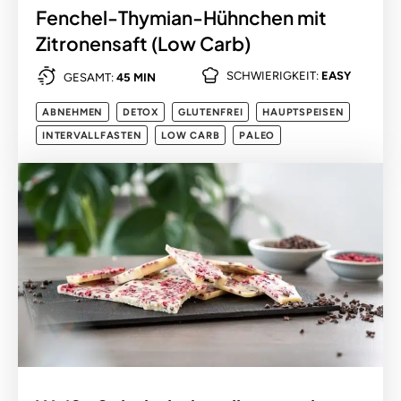
Fenchel-Thymian-Hühnchen mit
Zitronensaft (Low Carb)
SCHWIERIGKEIT:
EASY
GESAMT:
45 MIN
ABNEHMEN
DETOX
GLUTENFREI
HAUPTSPEISEN
INTERVALLFASTEN
LOW CARB
PALEO