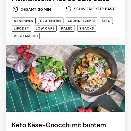
SCHWIERIGKEIT:
EASY
GESAMT:
20 MIN
ABNEHMEN
GLUTENFREI
GRUNDREZEPTE
KETO
LIPÖDEM
LOW CARB
PALEO
SNACKS
VEGETARISCH
Keto Käse-Gnocchi mit buntem