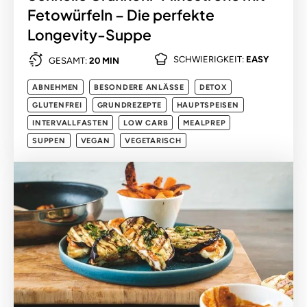
Fetowürfeln – Die perfekte
Longevity-Suppe
SCHWIERIGKEIT:
EASY
GESAMT:
20 MIN
ABNEHMEN
BESONDERE ANLÄSSE
DETOX
GLUTENFREI
GRUNDREZEPTE
HAUPTSPEISEN
INTERVALLFASTEN
LOW CARB
MEALPREP
SUPPEN
VEGAN
VEGETARISCH