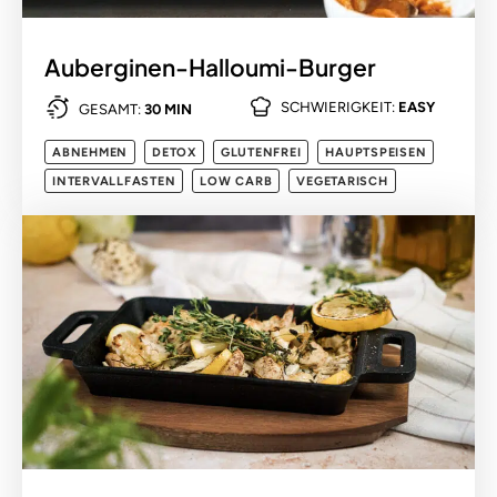
Auberginen-Halloumi-Burger
SCHWIERIGKEIT:
EASY
GESAMT:
30 MIN
ABNEHMEN
DETOX
GLUTENFREI
HAUPTSPEISEN
INTERVALLFASTEN
LOW CARB
VEGETARISCH