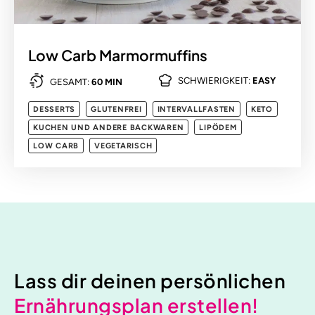
Low Carb Marmormuffins
SCHWIERIGKEIT:
EASY
GESAMT:
60 MIN
DESSERTS
GLUTENFREI
INTERVALLFASTEN
KETO
KUCHEN UND ANDERE BACKWAREN
LIPÖDEM
LOW CARB
VEGETARISCH
Lass dir deinen persönlichen
Ernährungsplan erstellen!