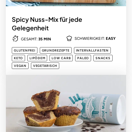
Spicy Nuss-Mix für jede
Gelegenheit
SCHWIERIGKEIT:
EASY
GESAMT:
35 MIN
GLUTENFREI
GRUNDREZEPTE
INTERVALLFASTEN
KETO
LIPÖDEM
LOW CARB
PALEO
SNACKS
VEGAN
VEGETARISCH