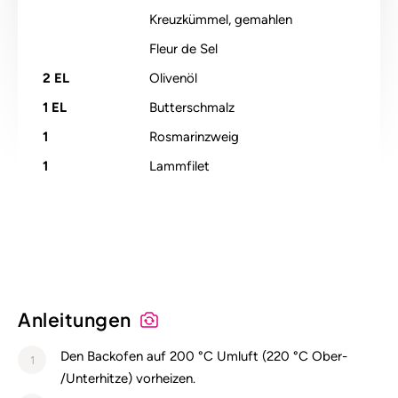
Kreuzkümmel, gemahlen
Fleur de Sel
2
EL
Olivenöl
1
EL
Butterschmalz
1
Rosmarinzweig
1
Lammfilet
Alle Nährstoffangaben lesen (pro 100g)
Anleitungen
Den Backofen auf 200 °C Umluft (220 °C Ober-
1
/Unterhitze) vorheizen.