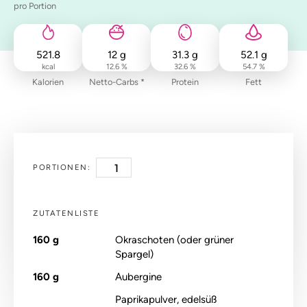
pro Portion
521.8
12
g
31.3
g
52.1
g
kcal
12.6 %
32.6 %
54.7 %
Kalorien
Netto-Carbs *
Protein
Fett
PORTIONEN:
ZUTATENLISTE
160
g
Okraschoten (oder grüner
Spargel)
160
g
Aubergine
Paprikapulver, edelsüß