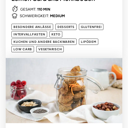
GESAMT:
110 MIN
SCHWIERIGKEIT:
MEDIUM
BESONDERE ANLÄSSE
DESSERTS
GLUTENFREI
INTERVALLFASTEN
KETO
KUCHEN UND ANDERE BACKWAREN
LIPÖDEM
LOW CARB
VEGETARISCH