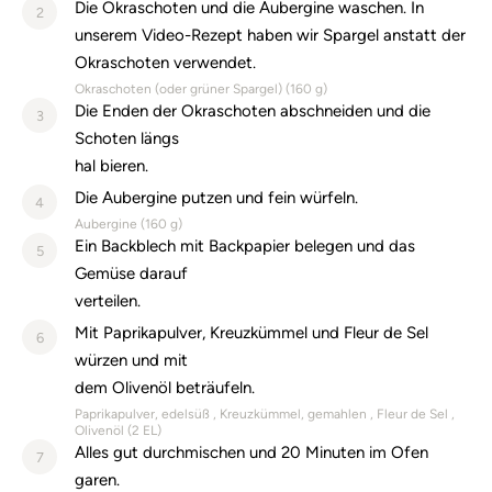
Die Okraschoten und die Aubergine waschen. In
2
unserem Video-Rezept haben wir Spargel anstatt der
Okraschoten verwendet.
Okraschoten (oder grüner Spargel) (
160
g)
Die Enden der Okraschoten abschneiden und die
3
Schoten längs
hal bieren.
Die Aubergine putzen und fein würfeln.
4
Aubergine (
160
g)
Ein Backblech mit Backpapier belegen und das
5
Gemüse darauf
verteilen.
Mit Paprikapulver, Kreuzkümmel und Fleur de Sel
6
würzen und mit
dem Olivenöl beträufeln.
Paprikapulver, edelsüß
Kreuzkümmel, gemahlen
Fleur de Sel
Olivenöl (
2
EL)
Alles gut durchmischen und 20 Minuten im Ofen
7
garen.