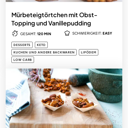
Mürbeteigtörtchen mit Obst-
Topping und Vanillepudding
SCHWIERIGKEIT:
EASY
GESAMT:
120 MIN
DESSERTS
KETO
KUCHEN UND ANDERE BACKWAREN
LIPÖDEM
LOW CARB