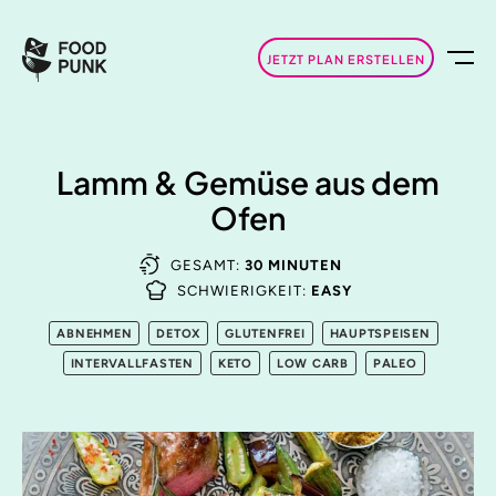
JETZT PLAN ERSTELLEN
Lamm & Gemüse aus dem
Ofen
GESAMT:
30 MINUTEN
SCHWIERIGKEIT:
EASY
ABNEHMEN
DETOX
GLUTENFREI
HAUPTSPEISEN
INTERVALLFASTEN
KETO
LOW CARB
PALEO