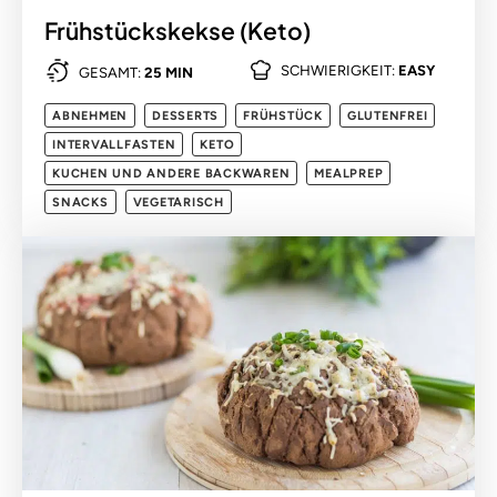
Frühstückskekse (Keto)
SCHWIERIGKEIT:
EASY
GESAMT:
25 MIN
ABNEHMEN
DESSERTS
FRÜHSTÜCK
GLUTENFREI
INTERVALLFASTEN
KETO
KUCHEN UND ANDERE BACKWAREN
MEALPREP
SNACKS
VEGETARISCH