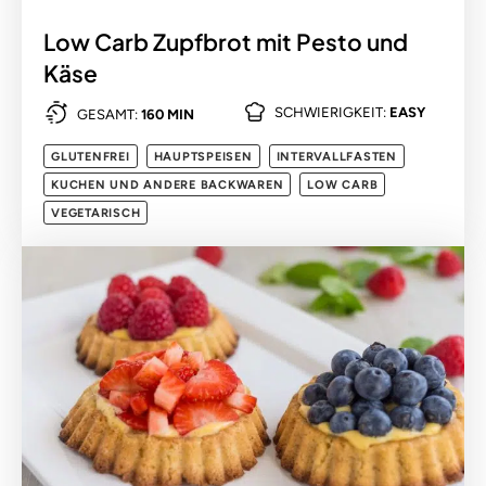
Low Carb Zupfbrot mit Pesto und
Käse
SCHWIERIGKEIT:
EASY
GESAMT:
160 MIN
GLUTENFREI
HAUPTSPEISEN
INTERVALLFASTEN
KUCHEN UND ANDERE BACKWAREN
LOW CARB
VEGETARISCH