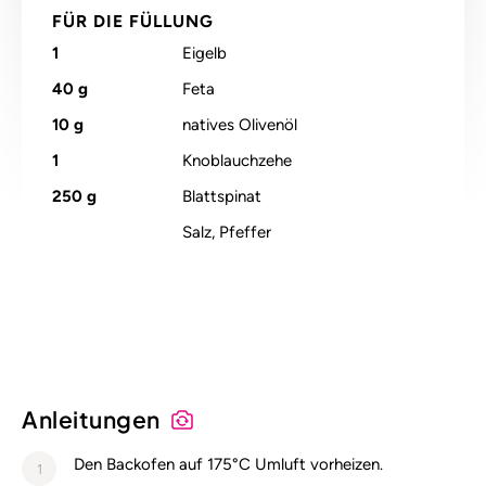
FÜR DIE FÜLLUNG
1
Eigelb
40
g
Feta
10
g
natives Olivenöl
1
Knoblauchzehe
250
g
Blattspinat
Salz, Pfeffer
Alle Nährstoffangaben lesen (pro 100g)
Anleitungen
Den Backofen auf 175°C Umluft vorheizen.
1