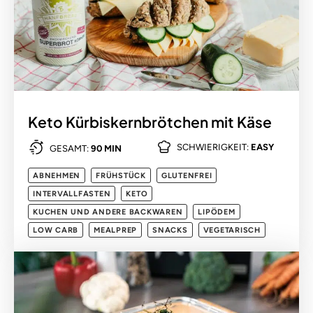
Keto Kürbiskernbrötchen mit Käse
SCHWIERIGKEIT:
EASY
GESAMT:
90 MIN
ABNEHMEN
FRÜHSTÜCK
GLUTENFREI
INTERVALLFASTEN
KETO
KUCHEN UND ANDERE BACKWAREN
LIPÖDEM
LOW CARB
MEALPREP
SNACKS
VEGETARISCH