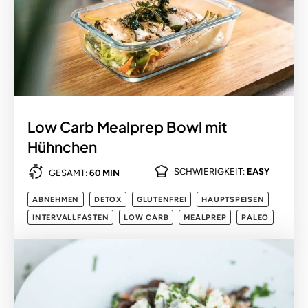
Low Carb Mealprep Bowl mit
Hühnchen
SCHWIERIGKEIT:
EASY
GESAMT:
60 MIN
ABNEHMEN
DETOX
GLUTENFREI
HAUPTSPEISEN
INTERVALLFASTEN
LOW CARB
MEALPREP
PALEO