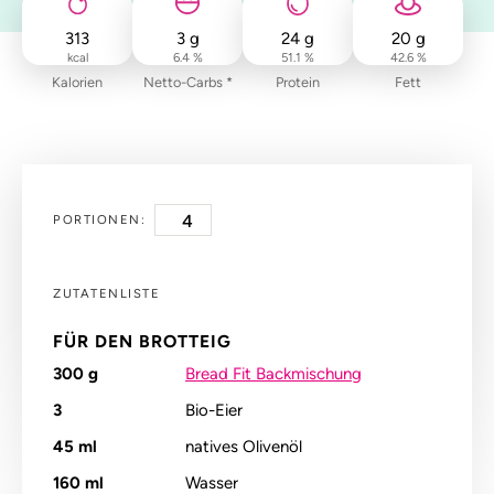
313
3
g
24
g
20
g
kcal
6.4 %
51.1 %
42.6 %
Kalorien
Netto-Carbs *
Protein
Fett
PORTIONEN:
ZUTATENLISTE
FÜR DEN BROTTEIG
300
g
Bread Fit Backmischung
3
Bio-Eier
45
ml
natives Olivenöl
160
ml
Wasser