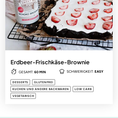
Erdbeer-Frischkäse-Brownie
SCHWIERIGKEIT:
EASY
GESAMT:
60 MIN
DESSERTS
GLUTENFREI
KUCHEN UND ANDERE BACKWAREN
LOW CARB
VEGETARISCH