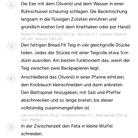
Die Eier mit dem Olivenöl und dem Wasser in einer
2
Rührschüssel schaumig schlagen. Die Backmischung
langsam in die flüssigen Zutaten einrühren und
gründlich kneten (mit dem Knethaken oder per Hand).
Bread Fit Backmischung (
300
g)
Bio-Eier (
3
)
natives Olivenöl
(
45
ml)
Wasser (
160
ml)
Den fertigen Bread Fit Teig in vier gleichgroße Stücke
3
teilen. Jedes der Stücke mit einer Teigrolle etwa 1cm
dünn ausrollen. Am besten funktioniert das, wenn der
Teig zwischen zwei Backpapieren liegt.
Anschließend das Olivenöl in einer Pfanne erhitzen,
4
den Knoblauch kleinschneiden und darin anbraten.
Den Blattspinat hinzugeben, mit Salz und Pfeffer
abschmecken und so lange braten, bis dieser
vollständig zusammengefallen ist.
natives Olivenöl (
10
g)
Knoblauchzehe (
1
)
Blattspinat (
250
g)
Salz, Pfeffer
In der Zwischenzeit den Feta in kleine Würfel
5
schneiden.