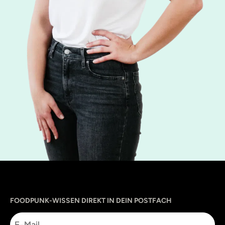
Sprache
utm_source
utm_content
utm_campaign
utm_medium
FOODPUNK-WISSEN DIREKT IN DEIN POSTFACH
E-
Mail