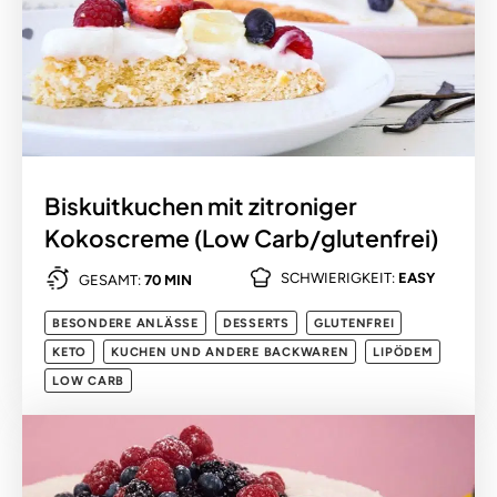
Biskuitkuchen mit zitroniger
Kokoscreme (Low Carb/glutenfrei)
SCHWIERIGKEIT:
EASY
GESAMT:
70 MIN
BESONDERE ANLÄSSE
DESSERTS
GLUTENFREI
KETO
KUCHEN UND ANDERE BACKWAREN
LIPÖDEM
LOW CARB