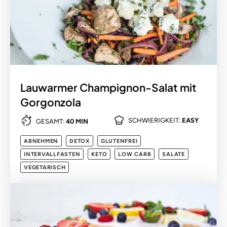
Lauwarmer Champignon-Salat mit
Gorgonzola
SCHWIERIGKEIT:
EASY
GESAMT:
40 MIN
ABNEHMEN
DETOX
GLUTENFREI
INTERVALLFASTEN
KETO
LOW CARB
SALATE
VEGETARISCH