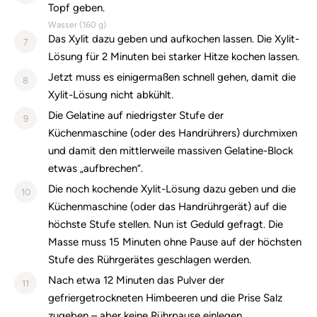
Topf geben.
Wasser (
160
g)
Das Xylit dazu geben und aufkochen lassen. Die Xylit-
7
Lösung für 2 Minuten bei starker Hitze kochen lassen.
Jetzt muss es einigermaßen schnell gehen, damit die
8
Xylit-Lösung nicht abkühlt.
Die Gelatine auf niedrigster Stufe der
9
Küchenmaschine (oder des Handrührers) durchmixen
und damit den mittlerweile massiven Gelatine-Block
etwas „aufbrechen“.
Die noch kochende Xylit-Lösung dazu geben und die
10
Küchenmaschine (oder das Handrührgerät) auf die
höchste Stufe stellen. Nun ist Geduld gefragt. Die
Masse muss 15 Minuten ohne Pause auf der höchsten
Stufe des Rührgerätes geschlagen werden.
Nach etwa 12 Minuten das Pulver der
11
gefriergetrockneten Himbeeren und die Prise Salz
zugeben – aber keine Rührpause einlegen.