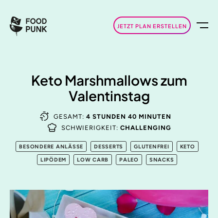
JETZT PLAN ERSTELLEN
Keto Marshmallows zum
Valentinstag
GESAMT:
4 STUNDEN 40 MINUTEN
SCHWIERIGKEIT:
CHALLENGING
BESONDERE ANLÄSSE
DESSERTS
GLUTENFREI
KETO
LIPÖDEM
LOW CARB
PALEO
SNACKS