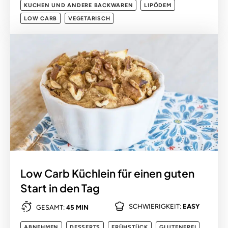
KUCHEN UND ANDERE BACKWAREN
LIPÖDEM
LOW CARB
VEGETARISCH
Low Carb Küchlein für einen guten
Start in den Tag
SCHWIERIGKEIT:
EASY
GESAMT:
45 MIN
ABNEHMEN
DESSERTS
FRÜHSTÜCK
GLUTENFREI