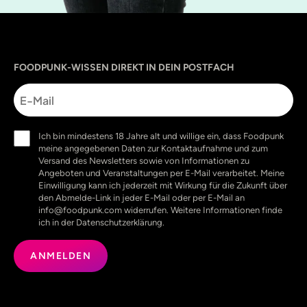
Sprache
utm_source
utm_content
utm_campaign
utm_medium
FOODPUNK-WISSEN DIREKT IN DEIN POSTFACH
E-
Mail
Einwilligung
Ich bin mindestens 18 Jahre alt und willige ein, dass Foodpunk
(erforderlich)
meine angegebenen Daten zur Kontaktaufnahme und zum
Versand des Newsletters sowie von Informationen zu
Angeboten und Veranstaltungen per E-Mail verarbeitet. Meine
Einwilligung kann ich jederzeit mit Wirkung für die Zukunft über
den Abmelde-Link in jeder E-Mail oder per E-Mail an
info@foodpunk.com widerrufen. Weitere Informationen finde
ich in der Datenschutzerklärung.