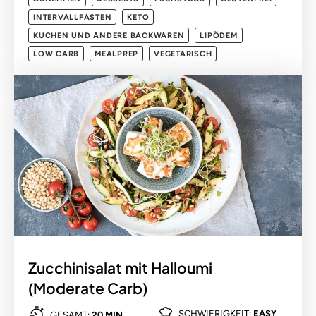
INTERVALLFASTEN
KETO
KUCHEN UND ANDERE BACKWAREN
LIPÖDEM
LOW CARB
MEALPREP
VEGETARISCH
Zucchinisalat mit Halloumi
(Moderate Carb)
SCHWIERIGKEIT:
EASY
GESAMT:
20 MIN