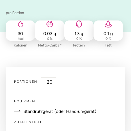
pro Portion
30
0.03
g
1.3
g
0.1
g
kcal
0 %
0 %
0 %
Kalorien
Netto-Carbs *
Protein
Fett
PORTIONEN:
EQUIPMENT
Standrührgerät (oder Handrührgerät)
ZUTATENLISTE