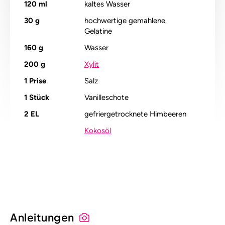
120
ml
kaltes Wasser
30
g
hochwertige gemahlene
Gelatine
160
g
Wasser
200
g
Xylit
1
Prise
Salz
1
Stück
Vanilleschote
2
EL
gefriergetrocknete Himbeeren
Kokosöl
Alle Nährstoffangaben lesen (pro 100g)
Anleitungen