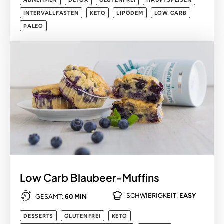
ABNEHMEN
DETOX
GLUTENFREI
HAUPTSPEISEN
INTERVALLFASTEN
KETO
LIPÖDEM
LOW CARB
PALEO
Low Carb Blaubeer-Muffins
SCHWIERIGKEIT:
EASY
GESAMT:
60 MIN
DESSERTS
GLUTENFREI
KETO