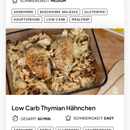
SCHWIERIGKEIT:
MEDIUM
ABNEHMEN
BESONDERE ANLÄSSE
GLUTENFREI
HAUPTSPEISEN
LOW CARB
MEALPREP
Low Carb Thymian Hähnchen
SCHWIERIGKEIT:
EASY
GESAMT:
60 MIN