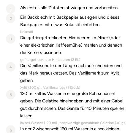
Als erstes alle Zutaten abwiegen und vorbereiten.
1
Ein Backblech mit Backpapier auslegen und dieses
2
Backpapier mit etwas Kokosöl einfetten.
Kokosöl
Die gefriergetrockneten Himbeeren im Mixer (oder
3
einer elektrischen Kaffeemühle) mahlen und danach
die Kerne raussieben.
gefriergetrocknete Himbeeren (
2
EL)
Die Vanilleschote der Länge nach aufschneiden und
4
das Mark herauskratzen. Das Vanillemark zum Xylit
geben.
Xylit (
200
g)
Vanilleschote (
1
Stück)
120 ml kaltes Wasser in eine große Rührschüssel
5
geben. Die Gelatine hineingeben und mit einer Gabel
gut durchmischen. Das Ganze für 10 Minuten quellen
lassen.
kaltes Wasser (
120
ml)
hochwertige gemahlene Gelatine (
30
g)
In der Zwischenzeit 160 ml Wasser in einen kleinen
6