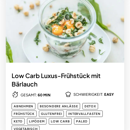
Low Carb Luxus-Frühstück mit
Bärlauch
SCHWIERIGKEIT:
EASY
GESAMT:
60 MIN
ABNEHMEN
BESONDERE ANLÄSSE
DETOX
FRÜHSTÜCK
GLUTENFREI
INTERVALLFASTEN
KETO
LIPÖDEM
LOW CARB
PALEO
VEGETARISCH