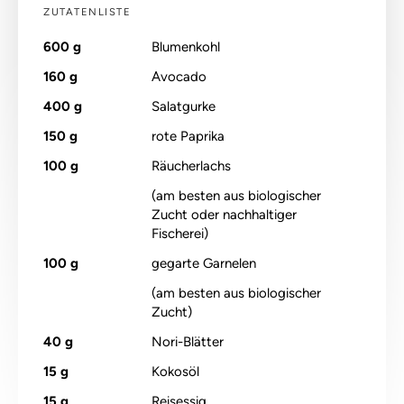
ZUTATENLISTE
600
g
Blumenkohl
160
g
Avocado
400
g
Salatgurke
150
g
rote Paprika
100
g
Räucherlachs
(am besten aus biologischer
Zucht oder nachhaltiger
Fischerei)
100
g
gegarte Garnelen
(am besten aus biologischer
Zucht)
40
g
Nori-Blätter
15
g
Kokosöl
15
g
Reisessig