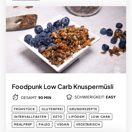
Foodpunk Low Carb Knuspermüsli
SCHWIERIGKEIT:
EASY
GESAMT:
90 MIN
FRÜHSTÜCK
GLUTENFREI
GRUNDREZEPTE
INTERVALLFASTEN
KETO
LIPÖDEM
LOW CARB
MEALPREP
PALEO
VEGAN
VEGETARISCH