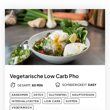
Vegetarische Low Carb Pho
SCHWIERIGKEIT:
EASY
GESAMT:
60 MIN
ABNEHMEN
DETOX
GLUTENFREI
HAUPTSPEISEN
INTERVALLFASTEN
LOW CARB
SUPPEN
VEGETARISCH