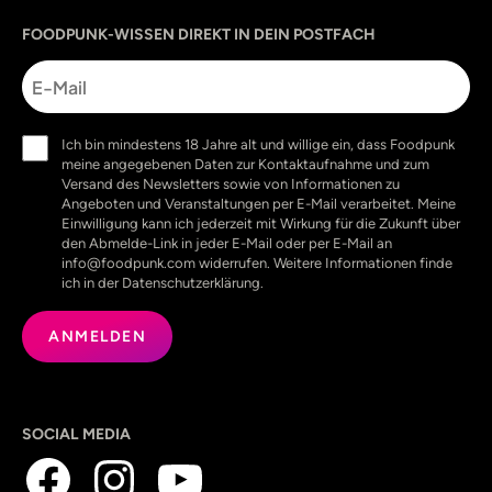
Sprache
utm_source
utm_content
utm_campaign
utm_medium
FOODPUNK-WISSEN DIREKT IN DEIN POSTFACH
E-
Mail
Einwilligung
Ich bin mindestens 18 Jahre alt und willige ein, dass Foodpunk
(erforderlich)
meine angegebenen Daten zur Kontaktaufnahme und zum
Versand des Newsletters sowie von Informationen zu
Angeboten und Veranstaltungen per E-Mail verarbeitet. Meine
Einwilligung kann ich jederzeit mit Wirkung für die Zukunft über
den Abmelde-Link in jeder E-Mail oder per E-Mail an
info@foodpunk.com widerrufen. Weitere Informationen finde
ich in der Datenschutzerklärung.
SOCIAL MEDIA