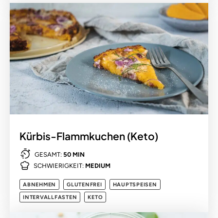
Kürbis-Flammkuchen (Keto)
GESAMT:
50 MIN
SCHWIERIGKEIT:
MEDIUM
ABNEHMEN
GLUTENFREI
HAUPTSPEISEN
INTERVALLFASTEN
KETO