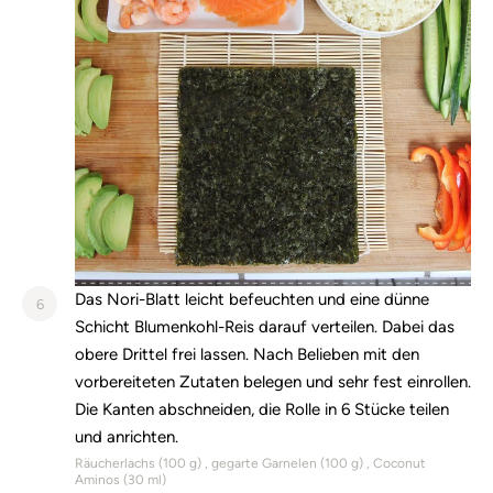
Das Nori-Blatt leicht befeuchten und eine dünne
6
Schicht Blumenkohl-Reis darauf verteilen. Dabei das
obere Drittel frei lassen. Nach Belieben mit den
vorbereiteten Zutaten belegen und sehr fest einrollen.
Die Kanten abschneiden, die Rolle in 6 Stücke teilen
und anrichten.
Räucherlachs (
100
g)
gegarte Garnelen (
100
g)
Coconut
Aminos (
30
ml)