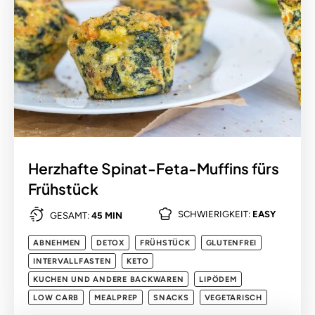
Herzhafte Spinat-Feta-Muffins fürs
Frühstück
SCHWIERIGKEIT:
EASY
GESAMT:
45 MIN
ABNEHMEN
DETOX
FRÜHSTÜCK
GLUTENFREI
INTERVALLFASTEN
KETO
KUCHEN UND ANDERE BACKWAREN
LIPÖDEM
LOW CARB
MEALPREP
SNACKS
VEGETARISCH