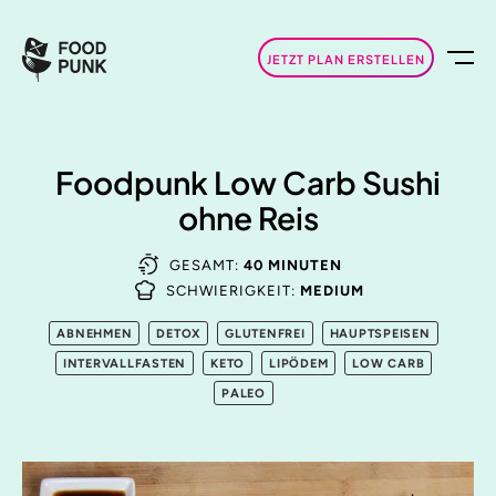
JETZT PLAN ERSTELLEN
Foodpunk Low Carb Sushi
ohne Reis
GESAMT:
40 MINUTEN
SCHWIERIGKEIT:
MEDIUM
ABNEHMEN
DETOX
GLUTENFREI
HAUPTSPEISEN
INTERVALLFASTEN
KETO
LIPÖDEM
LOW CARB
PALEO