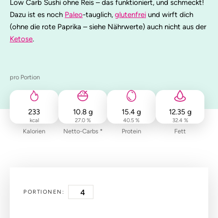
Low Carb Sushi ohne Reis – das funktioniert, und schmeckt!
Dazu ist es noch
Paleo
-tauglich,
glutenfrei
und wirft dich
(ohne die rote Paprika – siehe Nährwerte) auch nicht aus der
Ketose
.
pro Portion
233
10.8
g
15.4
g
12.35
g
kcal
27.0 %
40.5 %
32.4 %
Kalorien
Netto-Carbs *
Protein
Fett
PORTIONEN: