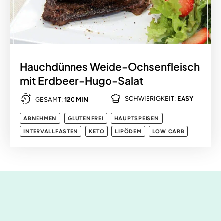
Hauchdünnes Weide-Ochsenfleisch
mit Erdbeer-Hugo-Salat
SCHWIERIGKEIT:
EASY
GESAMT:
120 MIN
ABNEHMEN
GLUTENFREI
HAUPTSPEISEN
INTERVALLFASTEN
KETO
LIPÖDEM
LOW CARB