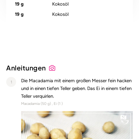
19
g
Kokosöl
19
g
Kokosöl
Alle Nährstoffangaben lesen (pro 100g)
Anleitungen
Die Macadamia mit einem großen Messer fein hacken
1
und in einen tiefen Teller geben. Das Ei in einem tiefen
Teller verquirlen.
Macadamia (
50
g)
Ei (
1
)