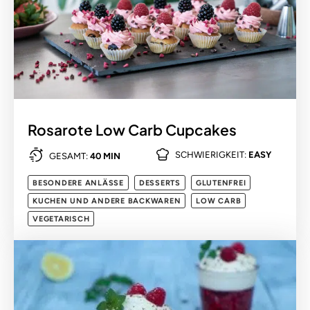
Rosarote Low Carb Cupcakes
SCHWIERIGKEIT:
EASY
GESAMT:
40 MIN
BESONDERE ANLÄSSE
DESSERTS
GLUTENFREI
KUCHEN UND ANDERE BACKWAREN
LOW CARB
VEGETARISCH