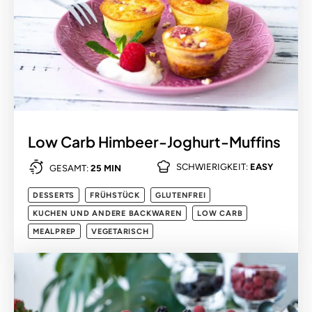
Low Carb Himbeer-Joghurt-Muffins
SCHWIERIGKEIT:
EASY
GESAMT:
25 MIN
DESSERTS
FRÜHSTÜCK
GLUTENFREI
KUCHEN UND ANDERE BACKWAREN
LOW CARB
MEALPREP
VEGETARISCH