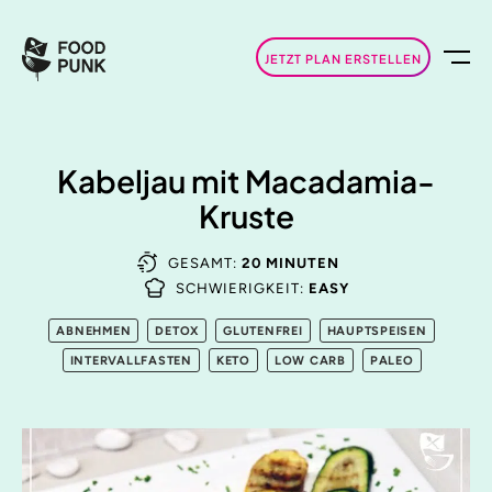
JETZT PLAN ERSTELLEN
Kabeljau mit Macadamia-
Kruste
GESAMT:
20 MINUTEN
SCHWIERIGKEIT:
EASY
ABNEHMEN
DETOX
GLUTENFREI
HAUPTSPEISEN
INTERVALLFASTEN
KETO
LOW CARB
PALEO