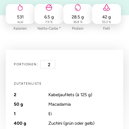
531
6.5
g
28.5
g
42
g
kcal
7.9 %
36.8 %
55.3 %
Kalorien
Netto-Carbs *
Protein
Fett
PORTIONEN:
ZUTATENLISTE
2
Kabeljaufilets (à 125 g)
50
g
Macadamia
1
Ei
400
g
Zuchini (grün oder gelb)