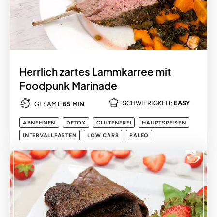
Herrlich zartes Lammkarree mit
Foodpunk Marinade
SCHWIERIGKEIT:
EASY
GESAMT:
65 MIN
ABNEHMEN
DETOX
GLUTENFREI
HAUPTSPEISEN
INTERVALLFASTEN
LOW CARB
PALEO