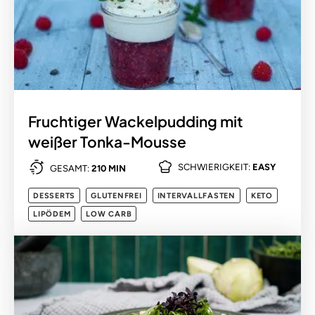
Fruchtiger Wackelpudding mit
weißer Tonka-Mousse
SCHWIERIGKEIT:
EASY
GESAMT:
210 MIN
DESSERTS
GLUTENFREI
INTERVALLFASTEN
KETO
LIPÖDEM
LOW CARB