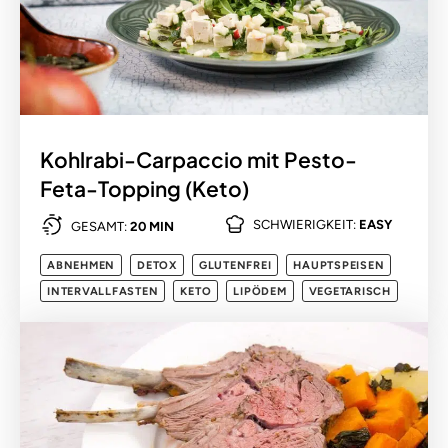
Kohlrabi-Carpaccio mit Pesto-
Feta-Topping (Keto)
SCHWIERIGKEIT:
EASY
GESAMT:
20 MIN
ABNEHMEN
DETOX
GLUTENFREI
HAUPTSPEISEN
INTERVALLFASTEN
KETO
LIPÖDEM
VEGETARISCH