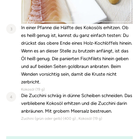
In einer Pfanne die Hälfte des Kokosöls erhitzen. Ob
3
es heiß genug ist, kannst du ganz einfach testen: Du
drückst das obere Ende eines Holz-Kochlöffels hinein.
Wenn es an dieser Stelle zu brutzeln anfängt, ist das
Öl heiß genug. Die panierten Fischfilets hinein geben
und auf beiden Seiten goldbraun anbraten. Beim
Wenden vorsichtig sein, damit die Kruste nicht
zerbricht.
Kokosöl (
19
g)
Die Zucchini schräg in dünne Scheiben schneiden. Das
4
verbliebene Kokosöl erhitzen und die Zucchini darin
anbräunen. Mit grobem Meersalz bestreuen.
Zuchini (grün oder gelb) (
400
g)
Kokosöl (
19
g)