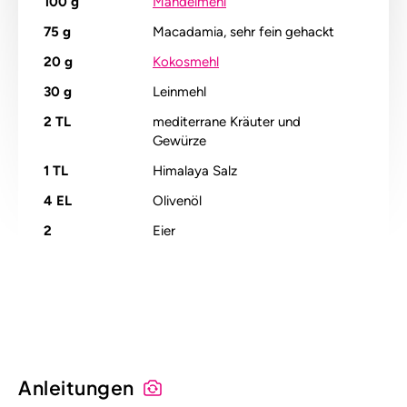
100
g
Mandelmehl
75
g
Macadamia, sehr fein gehackt
20
g
Kokosmehl
30
g
Leinmehl
2
TL
mediterrane Kräuter und
Gewürze
1
TL
Himalaya Salz
4
EL
Olivenöl
2
Eier
Alle Nährstoffangaben lesen (pro 100g)
Anleitungen