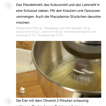
Das Mandelmehl, das Kokosmehl und das Leinmehl in
1
eine Schüssel sieben. Mit den Kräutern und Gewürzen
vermengen. Auch die Macadamia-Stückchen darunter
mischen.
Mandelmehl (
100
g)
Macadamia, sehr fein gehackt (
75
g)
Kokosmehl (
20
g )
Leinmehl (
30
g)
mediterrane Kräuter und
Gewürze (
2
TL)
Himalaya Salz (
1
TL)
Die Eier mit dem Olivenöl 2 Minuten schaumig
2