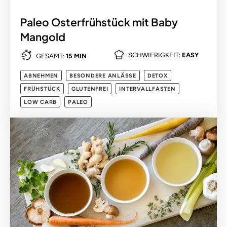
Paleo Osterfrühstück mit Baby
Mangold
SCHWIERIGKEIT:
EASY
GESAMT:
15 MIN
ABNEHMEN
BESONDERE ANLÄSSE
DETOX
FRÜHSTÜCK
GLUTENFREI
INTERVALLFASTEN
LOW CARB
PALEO