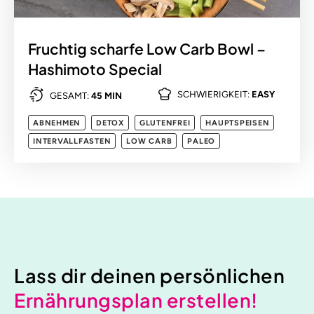
Fruchtig scharfe Low Carb Bowl –
Hashimoto Special
SCHWIERIGKEIT:
EASY
GESAMT:
45 MIN
ABNEHMEN
DETOX
GLUTENFREI
HAUPTSPEISEN
INTERVALLFASTEN
LOW CARB
PALEO
Lass dir deinen persönlichen
Ernährungsplan erstellen!