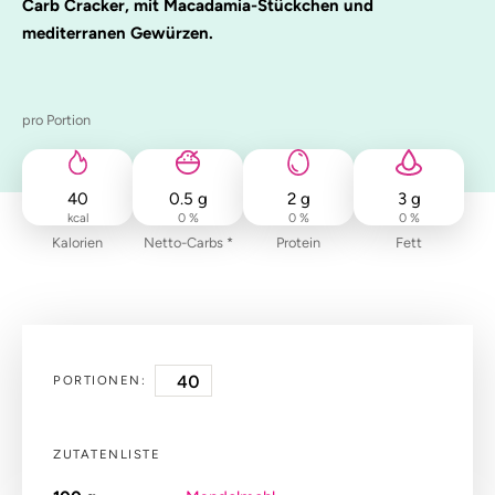
Carb Cracker, mit Macadamia-Stückchen und
mediterranen Gewürzen.
pro Portion
40
0.5
g
2
g
3
g
kcal
0 %
0 %
0 %
Kalorien
Netto-Carbs *
Protein
Fett
PORTIONEN:
ZUTATENLISTE