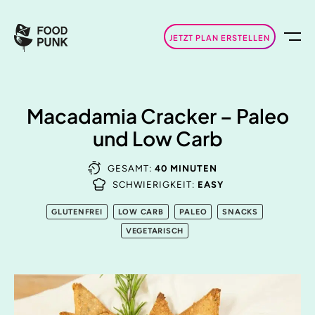
JETZT PLAN ERSTELLEN
Macadamia Cracker – Paleo
und Low Carb
GESAMT:
40 MINUTEN
SCHWIERIGKEIT:
EASY
GLUTENFREI
LOW CARB
PALEO
SNACKS
VEGETARISCH