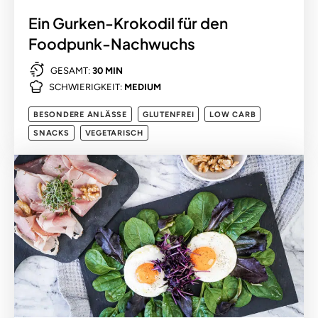
Ein Gurken-Krokodil für den
Foodpunk-Nachwuchs
GESAMT:
30 MIN
SCHWIERIGKEIT:
MEDIUM
BESONDERE ANLÄSSE
GLUTENFREI
LOW CARB
SNACKS
VEGETARISCH