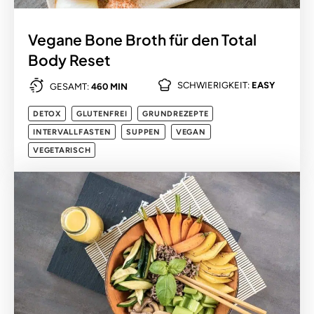
Vegane Bone Broth für den Total
Body Reset
SCHWIERIGKEIT:
EASY
GESAMT:
460 MIN
DETOX
GLUTENFREI
GRUNDREZEPTE
INTERVALLFASTEN
SUPPEN
VEGAN
VEGETARISCH