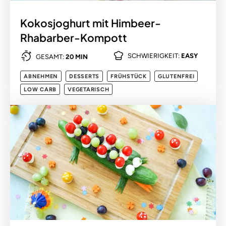
Kokosjoghurt mit Himbeer-
Rhabarber-Kompott
SCHWIERIGKEIT:
EASY
GESAMT:
20 MIN
ABNEHMEN
DESSERTS
FRÜHSTÜCK
GLUTENFREI
LOW CARB
VEGETARISCH