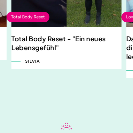
Total Body Reset
Low
Total Body Reset - "Ein neues
D
Lebensgefühl"
d
le
SILVIA