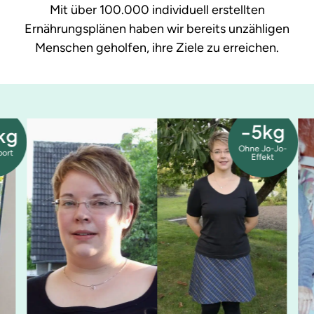
Mit über 100.000 individuell erstellten
Ernährungsplänen haben wir bereits unzähligen
Menschen geholfen, ihre Ziele zu erreichen.
-5kg
kg
Ohne Jo-Jo-
port
Effekt