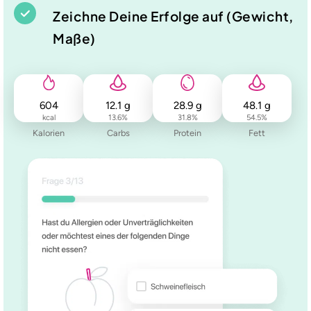
Zeichne Deine Erfolge auf (Gewicht,
Maße)
604
12.1
g
28.9
g
48.1
g
kcal
13.6
%
31.8
%
54.5
%
Kalorien
Carbs
Protein
Fett