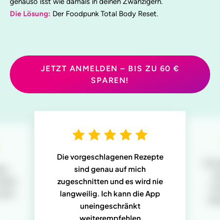
genauso isst wie damals in deinen Zwanzigern.
Die Lösung:
Der Foodpunk Total Body Reset.
JETZT ANMELDEN – BIS ZU 60 €
SPAREN!
Die vorgeschlagenen Rezepte
Ich 
das
sind genau auf mich
E
 den
zugeschnitten und es wird nie
me
nach
langweilig. Ich kann die App
anp
uneingeschränkt
weiterempfehlen