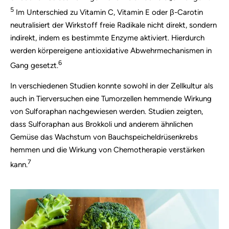
5
Im Unterschied zu
Vitamin C
,
Vitamin E
oder
β-Carotin
neutralisiert der Wirkstoff
freie Radikale
nicht direkt, sondern
indirekt, indem es
bestimmte Enzyme
aktiviert.
Hierdurch
werden körpereigene antioxidative Abwehrmechanismen in
6
Gang gesetzt.
In verschiedenen Studien konnte sowohl in der
Zellkultur
als
auch in
Tierversuchen
eine
Tumorzellen
hemmende Wirkung
von Sulforaphan nachgewiesen werden.
Studien zeigten,
dass Sulforaphan aus Brokkoli und anderem ähnlichen
Gemüse das Wachstum von Bauchspeicheldrüsenkrebs
hemmen und die Wirkung von Chemotherapie verstärken
7
kann.