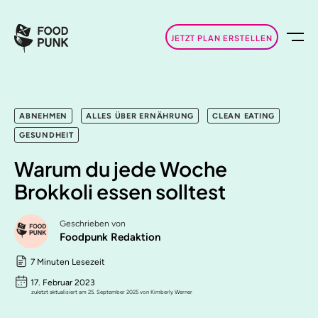
JETZT PLAN ERSTELLEN
ABNEHMEN
ALLES ÜBER ERNÄHRUNG
CLEAN EATING
GESUNDHEIT
Warum du jede Woche
Brokkoli essen solltest
Geschrieben von
Foodpunk Redaktion
7 Minuten Lesezeit
17. Februar 2023
zuletzt aktualisiert am 25. September 2025 von Kimberly Werner