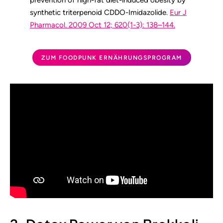
prevention of high-fat diet-induced obesity by
synthetic triterpenoid CDDO-Imidazolide.
Eur J
Pharmacol. 2009 Oct 12; 620(1-3): 138–144.
ZUM FOODPUNK ERNÄHRUNGSPROGRAM