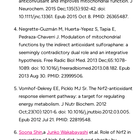
anticonvulsant and improves mitochondrial function. J
Neurochem. 2015 Dec;135(5):932-42. doi:
10.1111/jnc.13361. Epub 2015 Oct 8. PMID: 26365487.
Negrette-Guzmán M, Huerta-Yepez S, Tapia E,
Pedraza-Chaverri J. Modulation of mitochondrial
functions by the indirect antioxidant sulforaphane: a
seemingly contradictory dual role and an integrative
hypothesis. Free Radic Biol Med. 2013 Dec;65:1078-
1089. doi: 10.1016/j.freeradbiomed.2013.08.182. Epub
2013 Aug 30. PMID: 23999506.
Vomhof-Dekrey EE, Picklo MJ Sr. The Nrf2-antioxidant
response element pathway: a target for regulating
energy metabolism. J Nutr Biochem. 2012
Oct;23(10):1201-6. doi: 10.1016/j.jnutbio.2012.03.005.
Epub 2012 Jul 21. PMID: 22819548.
Soona Shin
,a
Junko Wakabayashi
et.al. Role of Nrf2 in