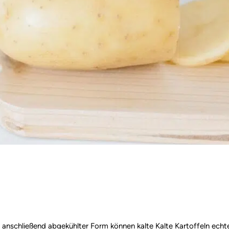
anschließend abgekühlter Form können kalte Kalte Kartoffeln echte