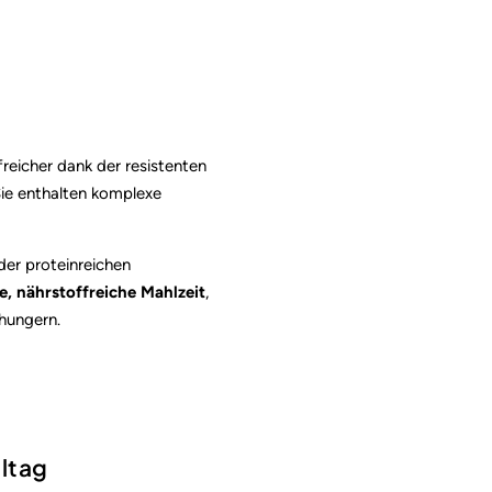
freicher dank der resistenten
Sie enthalten komplexe
der proteinreichen
te, nährstoffreiche Mahlzeit
,
 hungern.
lltag