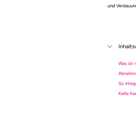
und Verdauung
Inhalts
Was ist 
Abnehmen
So integr
Kalte Kar