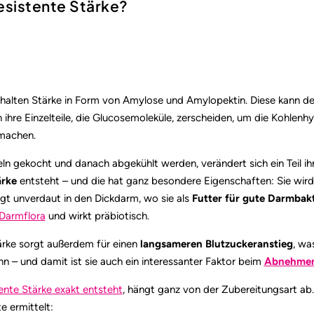
resistente Stärke?
thalten Stärke in Form von Amylose und Amylopektin. Diese kann der
ihre Einzelteile, die Glucosemoleküle, zerscheiden, um die Kohlenh
machen.
ln gekocht und danach abgekühlt werden, verändert sich ein Teil ih
ärke
entsteht – und die hat ganz besondere Eigenschaften: Sie wir
gt unverdaut in den Dickdarm, wo sie als
Futter für gute Darmbak
Darmflora
und wirkt präbiotisch.
ärke sorgt außerdem für einen
langsameren Blutzuckeranstieg
, wa
n – und damit ist sie auch ein interessanter Faktor beim
Abnehme
tente Stärke exakt entsteht
, hängt ganz von der Zubereitungsart ab.
e ermittelt: