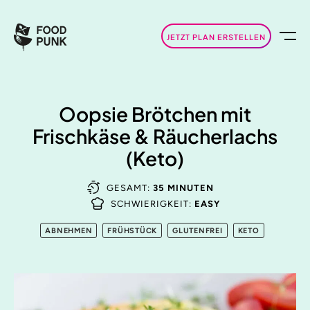
JETZT PLAN ERSTELLEN
Oopsie Brötchen mit
Frischkäse & Räucherlachs
(Keto)
GESAMT:
35 MINUTEN
SCHWIERIGKEIT:
EASY
ABNEHMEN
FRÜHSTÜCK
GLUTENFREI
KETO