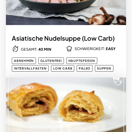
Asiatische Nudelsuppe (Low Carb)
SCHWIERIGKEIT:
EASY
GESAMT:
40 MIN
ABNEHMEN
GLUTENFREI
HAUPTSPEISEN
INTERVALLFASTEN
LOW CARB
PALEO
SUPPEN