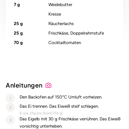
7
g
Weidebutter
Kresse
25
g
Räucherlachs
25
g
Frischkäse, Doppelrahmstufe
70
g
Cocktailtomaten
Anleitungen
Den Backofen auf 150°C Umluft vorheizen.
1
Das Ei trennen. Das Eiweiß steif schlagen.
2
Ei (ca. 55g pro Stück) (
55
g)
Das Eigelb mit 30 g Frischkäse verrühren. Das Eiweiß
3
vorsichtig unterheben.