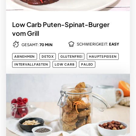
Low Carb Puten-Spinat-Burger
vom Grill
SCHWIERIGKEIT:
EASY
GESAMT:
70 MIN
ABNEHMEN
DETOX
GLUTENFREI
HAUPTSPEISEN
INTERVALLFASTEN
LOW CARB
PALEO