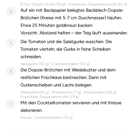
Ei (ca. 55g pro Stück) (
55
g)
Frischkäse, Doppelrahmstufe (
30
g)
Auf ein mit Backpapier belegtes Backblech Oopsie-
4
Brötchen (Kreise mit 5-7 cm Durchmesser) häufen.
Etwa 25 Minuten goldbraun backen.
Vorsicht: Abstand halten – der Teig läuft auseinander.
Die Tomaten und die Salatgurke waschen. Die
5
Tomaten vierteln, die Gurke in feine Scheiben
schneiden.
Salatgurke (
50
g)
Cocktailtomaten (
70
g)
Die Oopsie-Brötchen mit Weidebutter und dem
6
restlichen Frischkäse bestreichen. Dann mit
Gurkenscheiben und Lachs belegen.
Salatgurke (
50
g)
Weidebutter (
7
g)
Räucherlachs (
25
g)
Frischkäse, Doppelrahmstufe (
25
g)
Mit den Cocktailtomaten servieren und mit Kresse
7
dekorieren.
Kresse
Cocktailtomaten (
70
g)