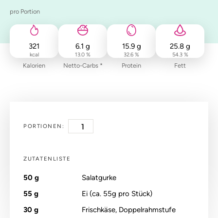
pro Portion
321
6.1
g
15.9
g
25.8
g
kcal
13.0 %
32.6 %
54.3 %
Kalorien
Netto-Carbs *
Protein
Fett
PORTIONEN:
ZUTATENLISTE
50
g
Salatgurke
55
g
Ei (ca. 55g pro Stück)
30
g
Frischkäse, Doppelrahmstufe