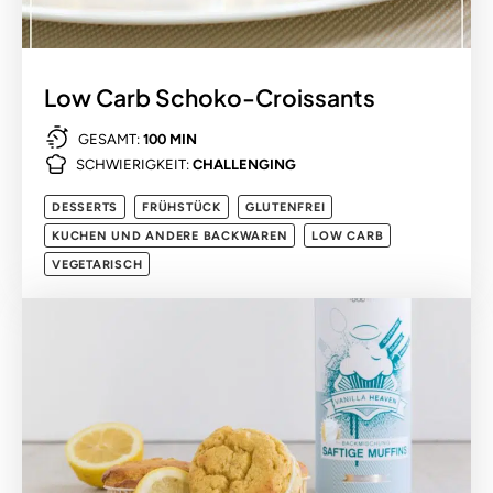
Low Carb Schoko-Croissants
GESAMT:
100 MIN
SCHWIERIGKEIT:
CHALLENGING
DESSERTS
FRÜHSTÜCK
GLUTENFREI
KUCHEN UND ANDERE BACKWAREN
LOW CARB
VEGETARISCH