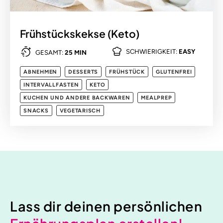
Frühstückskekse (Keto)
SCHWIERIGKEIT:
EASY
GESAMT:
25 MIN
ABNEHMEN
DESSERTS
FRÜHSTÜCK
GLUTENFREI
INTERVALLFASTEN
KETO
KUCHEN UND ANDERE BACKWAREN
MEALPREP
SNACKS
VEGETARISCH
Lass dir deinen persönlichen