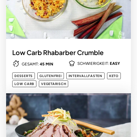
Low Carb Rhabarber Crumble
SCHWIERIGKEIT:
EASY
GESAMT:
45 MIN
DESSERTS
GLUTENFREI
INTERVALLFASTEN
KETO
LOW CARB
VEGETARISCH