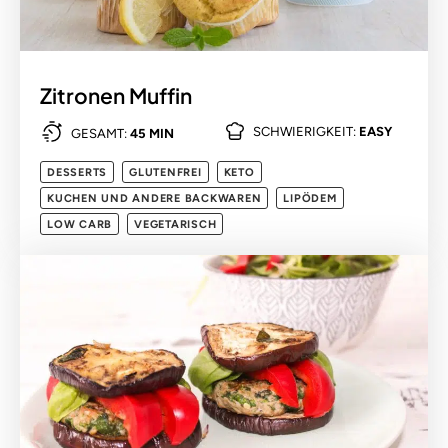
Zitronen Muffin
SCHWIERIGKEIT:
EASY
GESAMT:
45 MIN
DESSERTS
GLUTENFREI
KETO
KUCHEN UND ANDERE BACKWAREN
LIPÖDEM
LOW CARB
VEGETARISCH