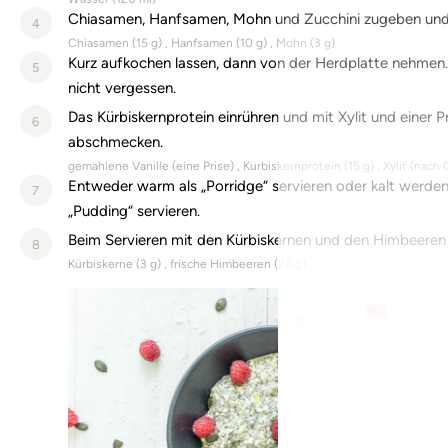
Chiasamen, Hanfsamen, Mohn und Zucchini zugeben und 
4
Chiasamen (
15
g)
Hanfsamen (
10
g)
Mohn (
3
g)
Kurz aufkochen lassen, dann von der Herdplatte nehmen.
5
nicht vergessen.
Das Kürbiskernprotein einrühren und mit Xylit und einer Pr
6
abschmecken.
gemahlene Vanille (
eine
Prise)
Kürbiskernprotein (
15
g)
Xylit (
nach 
Entweder warm als „Porridge“ servieren oder kalt werden
7
„Pudding“ servieren.
Beim Servieren mit den Kürbiskernen und den Himbeeren
8
Kürbiskerne (
3
g)
frische Himbeeren (
25
g)