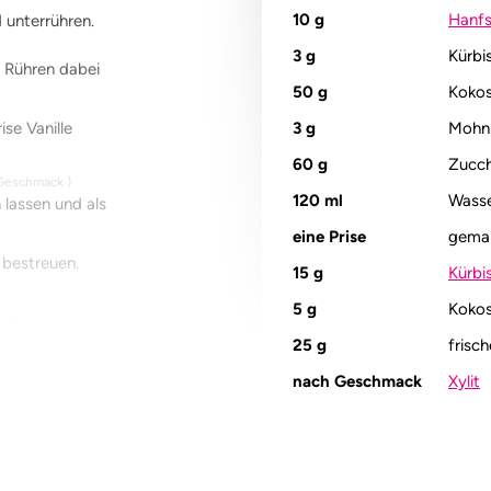
10
g
Hanf
unterrühren.
3
g
Kürbi
 Rühren dabei
50
g
Kokos
ise Vanille
3
g
Mohn
60
g
Zucch
Geschmack
)
120
ml
Wass
 lassen und als
eine
Prise
gemah
 bestreuen.
15
g
Kürbi
5
g
Kokos
25
g
frisc
nach Geschmack
Xylit