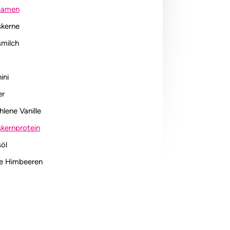
samen
skerne
milch
ini
er
lene Vanille
skernprotein
öl
he Himbeeren