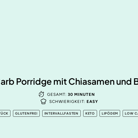
arb Porridge mit Chiasamen und 
GESAMT:
30 MINUTEN
SCHWIERIGKEIT:
EASY
TÜCK
GLUTENFREI
INTERVALLFASTEN
KETO
LIPÖDEM
LOW C