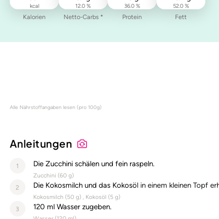
kcal
12.0 %
36.0 %
52.0 %
Kalorien
Netto-Carbs *
Protein
Fett
Alle Nährstoffangaben lesen (pro 100g)
Anleitungen
Die Zucchini schälen und fein raspeln.
1
Zucchini (
60
g)
Die Kokosmilch und das Kokosöl in einem kleinen Topf erh
2
Kokosmilch (
50
g)
Kokosöl (
5
g)
120 ml Wasser zugeben.
3
Wasser (
120
ml)