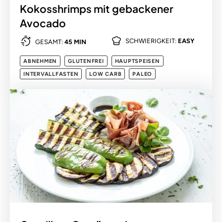
Kokosshrimps mit gebackener
Avocado
SCHWIERIGKEIT:
EASY
GESAMT:
45 MIN
ABNEHMEN
GLUTENFREI
HAUPTSPEISEN
INTERVALLFASTEN
LOW CARB
PALEO