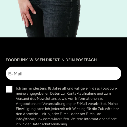
Sprache
utm_source
utm_content
utm_campaign
utm_medium
FOODPUNK-WISSEN DIREKT IN DEIN POSTFACH
E-
Mail
Einwilligung
Ich bin mindestens 18 Jahre alt und willige ein, dass Foodpunk
(erforderlich)
meine angegebenen Daten zur Kontaktaufnahme und zum
Versand des Newsletters sowie von Informationen zu
Angeboten und Veranstaltungen per E-Mail verarbeitet. Meine
Einwilligung kann ich jederzeit mit Wirkung für die Zukunft über
den Abmelde-Link in jeder E-Mail oder per E-Mail an
info@foodpunk.com widerrufen. Weitere Informationen finde
ich in der Datenschutzerklärung.