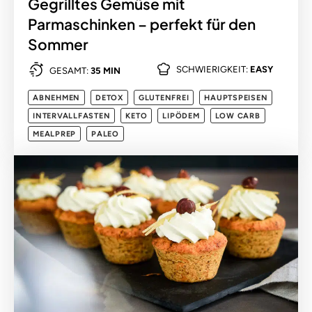
Gegrilltes Gemüse mit
Parmaschinken – perfekt für den
Sommer
SCHWIERIGKEIT:
EASY
GESAMT:
35 MIN
ABNEHMEN
DETOX
GLUTENFREI
HAUPTSPEISEN
INTERVALLFASTEN
KETO
LIPÖDEM
LOW CARB
MEALPREP
PALEO