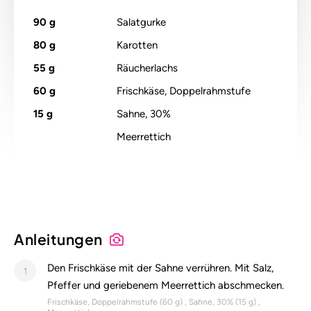
90
g
Salatgurke
80
g
Karotten
55
g
Räucherlachs
60
g
Frischkäse, Doppelrahmstufe
15
g
Sahne, 30%
Meerrettich
Anleitungen
Den Frischkäse mit der Sahne verrühren. Mit Salz,
1
Pfeffer und geriebenem Meerrettich abschmecken.
Frischkäse, Doppelrahmstufe (
60
g)
Sahne, 30% (
15
g)