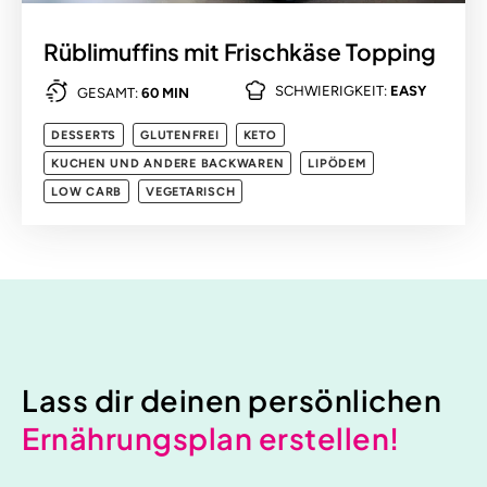
Rüblimuffins mit Frischkäse Topping
SCHWIERIGKEIT:
EASY
GESAMT:
60 MIN
DESSERTS
GLUTENFREI
KETO
KUCHEN UND ANDERE BACKWAREN
LIPÖDEM
LOW CARB
VEGETARISCH
Lass dir deinen persönlichen
Ernährungsplan erstellen!