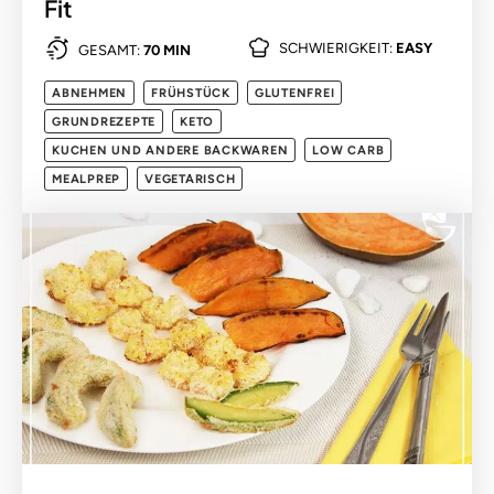
Fit
SCHWIERIGKEIT:
EASY
GESAMT:
70 MIN
ABNEHMEN
FRÜHSTÜCK
GLUTENFREI
GRUNDREZEPTE
KETO
KUCHEN UND ANDERE BACKWAREN
LOW CARB
MEALPREP
VEGETARISCH