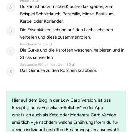
Meerrettich
Du kannst auch frische Kräuter dazugeben, zum
2
Beispiel Schnittlauch, Petersilie, Minze, Basilikum,
Kerbel oder Koriander.
Die Frischkäsemischung auf den Lachsscheiben
3
verteilen und diese zusammenrollen.
Räucherlachs (
55
g)
Die Gurke und die Karotten waschen, halbieren und in
4
Sticks schneiden.
Salatgurke (
90
g)
Karotten (
80
g)
Das Gemüse zu den Röllchen knabbern.
5
Hier auf dem Blog in der Low Carb Version, ist das
Rezept „Lachs-Frischkäse-Röllchen“ in der App
zusätzlich auch als Keto oder Moderate Carb Version
erhältlich – je nachdem welche Ernährungsform du für
deinen individuell erstellten Ernährungsplan ausgewählt