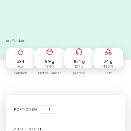
pro Portion
324
9.9
g
16.4
g
24
g
kcal
18.4 %
32.7 %
49.0 %
Kalorien
Netto-Carbs *
Protein
Fett
PORTIONEN:
ZUTATENLISTE