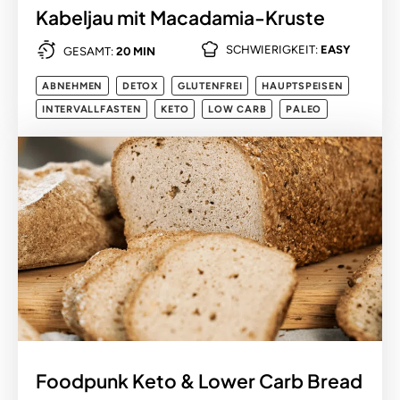
Kabeljau mit Macadamia-Kruste
SCHWIERIGKEIT:
EASY
GESAMT:
20 MIN
ABNEHMEN
DETOX
GLUTENFREI
HAUPTSPEISEN
INTERVALLFASTEN
KETO
LOW CARB
PALEO
Foodpunk Keto & Lower Carb Bread