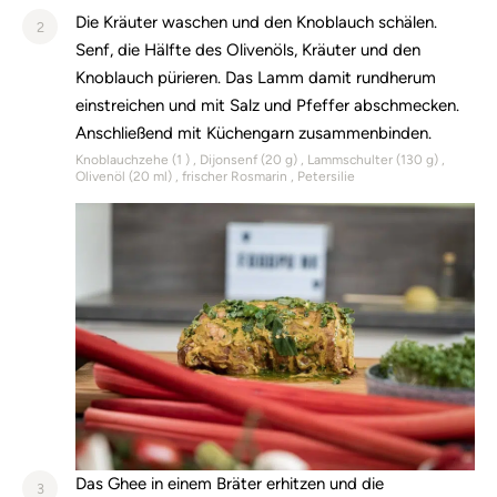
Die Kräuter waschen und den Knoblauch schälen.
2
Senf, die Hälfte des Olivenöls, Kräuter und den
Knoblauch pürieren. Das Lamm damit rundherum
einstreichen und mit Salz und Pfeffer abschmecken.
Anschließend mit Küchengarn zusammenbinden.
Knoblauchzehe (
1
)
Dijonsenf (
20
g)
Lammschulter (
130
g)
Olivenöl (
20
ml)
frischer Rosmarin
Petersilie
Das Ghee in einem Bräter erhitzen und die
3