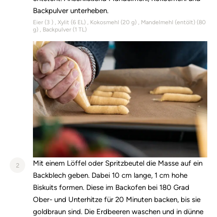
Backpulver unterheben.
Eier (
3
)
Xylit (
6
EL)
Kokosmehl (
20
g)
Mandelmehl (entölt) (
80
g)
Backpulver (
1
TL)
Mit einem Löffel oder Spritzbeutel die Masse auf ein
2
Backblech geben. Dabei 10 cm lange, 1 cm hohe
Biskuits formen. Diese im Backofen bei 180 Grad
Ober- und Unterhitze für 20 Minuten backen, bis sie
goldbraun sind. Die Erdbeeren waschen und in dünne