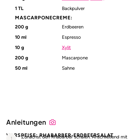
1
TL
Backpulver
MASCARPONECREME:
200
g
Erdbeeren
10
ml
Espresso
10
g
Xylit
200
g
Mascarpone
50
ml
Sahne
Alle Nährstoffangaben lesen (pro 100g)
Anleitungen
VORSPEISE: RHABARBER-ERDBEERSALAT
Zunächst den Rhabarber schälen. Anschließend mit
1