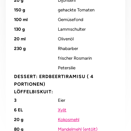
20
g
Dijonsenf
150
g
gehackte Tomaten
100
ml
Gemüsefond
130
g
Lammschulter
20
ml
Olivenöl
230
g
Rhabarber
frischer Rosmarin
Petersilie
DESSERT: ERDBEERTIRAMISU ( 4
PORTIONEN)
LÖFFELBISKUIT:
3
Eier
6
EL
Xylit
20
g
Kokosmehl
80
g
Mandelmehl (entölt)