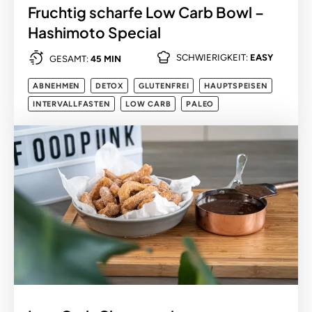
Fruchtig scharfe Low Carb Bowl –
Hashimoto Special
SCHWIERIGKEIT:
EASY
GESAMT:
45 MIN
ABNEHMEN
DETOX
GLUTENFREI
HAUPTSPEISEN
INTERVALLFASTEN
LOW CARB
PALEO