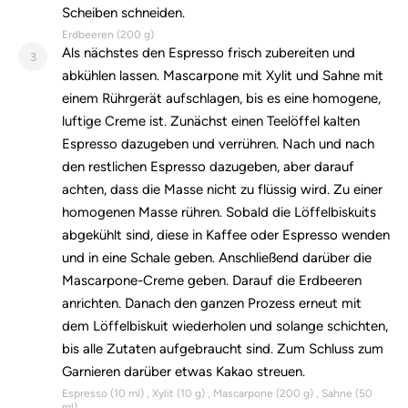
Scheiben schneiden.
Erdbeeren (
200
g)
Als nächstes den Espresso frisch zubereiten und
3
abkühlen lassen. Mascarpone mit Xylit und Sahne mit
einem Rührgerät aufschlagen, bis es eine homogene,
luftige Creme ist. Zunächst einen Teelöffel kalten
Espresso dazugeben und verrühren. Nach und nach
den restlichen Espresso dazugeben, aber darauf
achten, dass die Masse nicht zu flüssig wird. Zu einer
homogenen Masse rühren. Sobald die Löffelbiskuits
abgekühlt sind, diese in Kaffee oder Espresso wenden
und in eine Schale geben. Anschließend darüber die
Mascarpone-Creme geben. Darauf die Erdbeeren
anrichten. Danach den ganzen Prozess erneut mit
dem Löffelbiskuit wiederholen und solange schichten,
bis alle Zutaten aufgebraucht sind. Zum Schluss zum
Garnieren darüber etwas Kakao streuen.
Espresso (
10
ml)
Xylit (
10
g)
Mascarpone (
200
g)
Sahne (
50
ml)