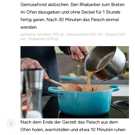
Gemüsefond ablöschen. Den Rhabarber zum Braten
im Ofen dazugeben und ohne Deckel für 1 Stunde
fertig garen. Nach 30 Minuten das Fleisch einmal
wenden.
gehackte Tomaten (
150
g)
Gemüsefond (
100
ml)
Olivenöl (
20
ml)
Rhabarber (
230
g)
Nach dem Ende der Garzeit das Fleisch aus dem
5
Ofen holen, warmstellen und etwa 10 Minuten ruhen