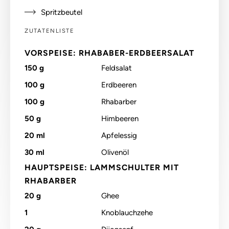
Spritzbeutel
ZUTATENLISTE
VORSPEISE: RHABABER-ERDBEERSALAT
150
g
Feldsalat
100
g
Erdbeeren
100
g
Rhabarber
50
g
Himbeeren
20
ml
Apfelessig
30
ml
Olivenöl
HAUPTSPEISE: LAMMSCHULTER MIT
RHABARBER
20
g
Ghee
1
Knoblauchzehe