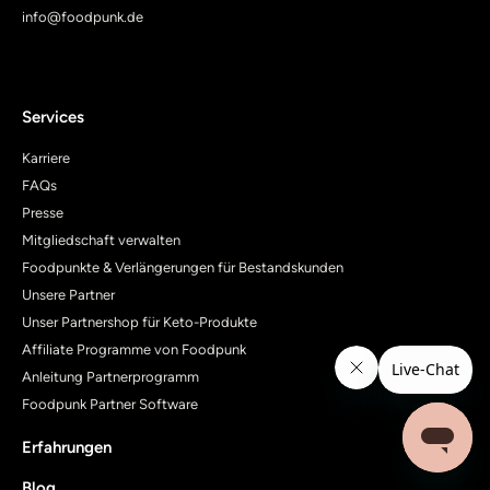
info@foodpunk.de
Services
Karriere
FAQs
Presse
Mitgliedschaft verwalten
Foodpunkte & Verlängerungen für Bestandskunden
Unsere Partner
Unser Partnershop für Keto-Produkte
Affiliate Programme von Foodpunk
Anleitung Partnerprogramm
Foodpunk Partner Software
Erfahrungen
Blog