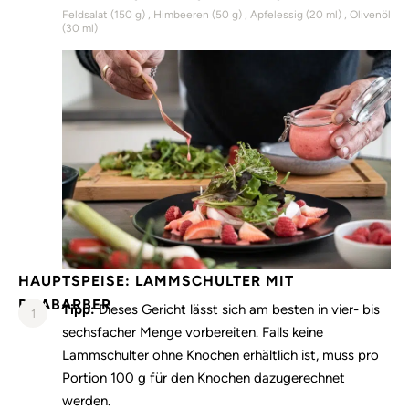
Feldsalat (
150
g)
Himbeeren (
50
g)
Apfelessig (
20
ml)
Olivenöl
(
30
ml)
HAUPTSPEISE: LAMMSCHULTER MIT
RHABARBER
Tipp:
Dieses Gericht lässt sich am besten in vier- bis
1
sechsfacher Menge vorbereiten. Falls keine
Lammschulter ohne Knochen erhältlich ist, muss pro
Portion 100 g für den Knochen dazugerechnet
werden.