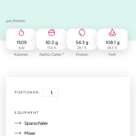
pro Portion
1509
30.2
g
54.3
g
108.1
g
kcal
15.6 %
28.1 %
56.3 %
Kalorien
Netto-Carbs *
Protein
Fett
PORTIONEN:
EQUIPMENT
Sparschäler
Mixer