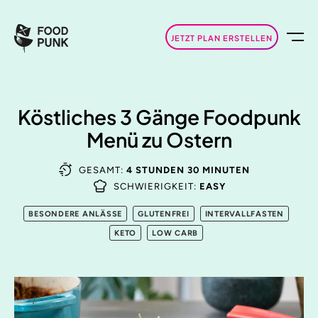
JETZT PLAN ERSTELLEN
Köstliches 3 Gänge Foodpunk
Menü zu Ostern
GESAMT:
4 STUNDEN 30 MINUTEN
SCHWIERIGKEIT:
EASY
BESONDERE ANLÄSSE
GLUTENFREI
INTERVALLFASTEN
KETO
LOW CARB