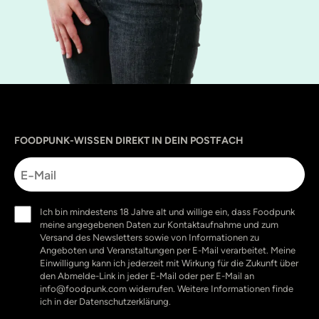
Sprache
utm_source
utm_content
utm_campaign
utm_medium
FOODPUNK-WISSEN DIREKT IN DEIN POSTFACH
E-
Mail
Einwilligung
Ich bin mindestens 18 Jahre alt und willige ein, dass Foodpunk
(erforderlich)
meine angegebenen Daten zur Kontaktaufnahme und zum
Versand des Newsletters sowie von Informationen zu
Angeboten und Veranstaltungen per E-Mail verarbeitet. Meine
Einwilligung kann ich jederzeit mit Wirkung für die Zukunft über
den Abmelde-Link in jeder E-Mail oder per E-Mail an
info@foodpunk.com widerrufen. Weitere Informationen finde
ich in der Datenschutzerklärung.