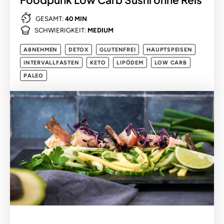
GESAMT:
40 MIN
SCHWIERIGKEIT:
MEDIUM
ABNEHMEN
DETOX
GLUTENFREI
HAUPTSPEISEN
INTERVALLFASTEN
KETO
LIPÖDEM
LOW CARB
PALEO