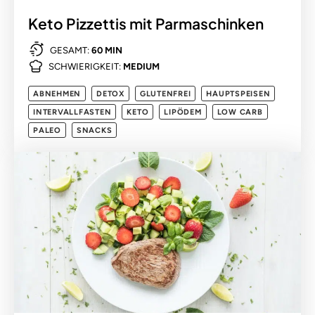
Keto Pizzettis mit Parmaschinken
GESAMT:
60 MIN
SCHWIERIGKEIT:
MEDIUM
ABNEHMEN
DETOX
GLUTENFREI
HAUPTSPEISEN
INTERVALLFASTEN
KETO
LIPÖDEM
LOW CARB
PALEO
SNACKS