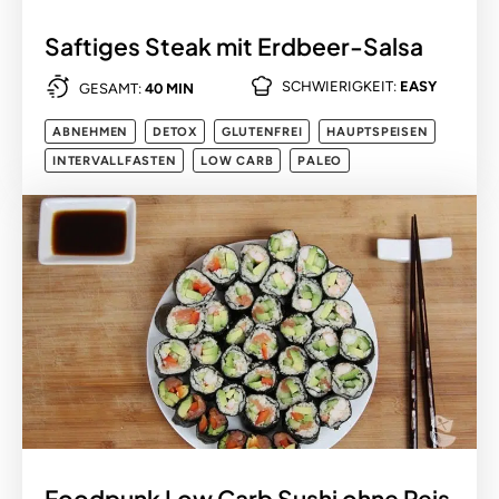
Saftiges Steak mit Erdbeer-Salsa
SCHWIERIGKEIT:
EASY
GESAMT:
40 MIN
ABNEHMEN
DETOX
GLUTENFREI
HAUPTSPEISEN
INTERVALLFASTEN
LOW CARB
PALEO
Foodpunk Low Carb Sushi ohne Reis