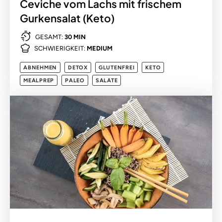
Ceviche vom Lachs mit frischem
Gurkensalat (Keto)
GESAMT:
30 MIN
SCHWIERIGKEIT:
MEDIUM
ABNEHMEN
DETOX
GLUTENFREI
KETO
MEALPREP
PALEO
SALATE